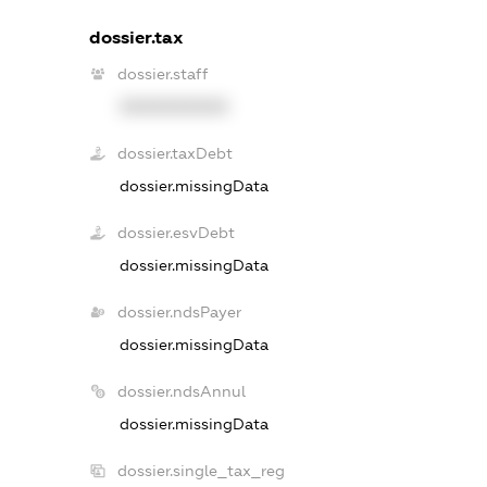
dossier.tax
dossier.staff
XXXXXXXXXX
dossier.taxDebt
dossier.missingData
dossier.esvDebt
dossier.missingData
dossier.ndsPayer
dossier.missingData
dossier.ndsAnnul
dossier.missingData
dossier.single_tax_reg