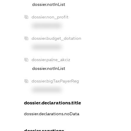
dossier.notInList
dossier.non_profit
XXXXXXXXXX
dossier.budget_dotation
XXXXXXXXXX
dossier.palne_akciz
dossier.notInList
dossier.bigTaxPayerReg
XXXXXXXXXX
dossier.declarations.title
dossier.declarations.noData
dossier.sanctions