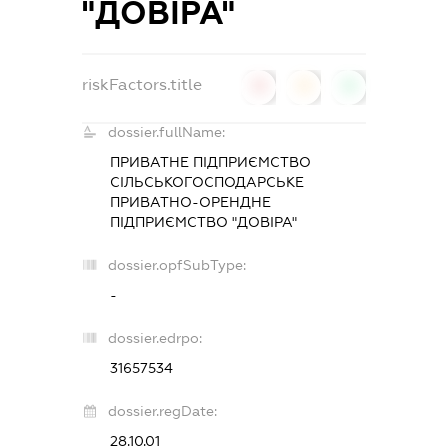
"ДОВІРА"
riskFactors.title
0
0
0
dossier.fullName:
ПРИВАТНЕ ПІДПРИЄМСТВО
СІЛЬСЬКОГОСПОДАРСЬКЕ
ПРИВАТНО-ОРЕНДНЕ
ПІДПРИЄМСТВО "ДОВІРА"
dossier.opfSubType:
-
dossier.edrpo:
31657534
dossier.regDate:
28.10.01