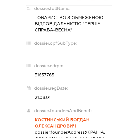
dossier.fullName:
ТОВАРИСТВО З ОБМЕЖЕНОЮ
ВІДПОВІДАЛЬНІСТЮ "ПЕРША
СПРАВА-ВЕСНА"
dossier.opfSubType:
-
dossier.edrpo:
31657765
dossier.regDate:
21.08.01
dossier.foundersAndBenef:
КОСТИНСЬКИЙ БОГДАН
ОЛЕКСАНДРОВИЧ
dossier.founderAddress
УКРАЇНА,