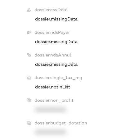
dossier.esvDebt
dossier.missingData
dossier.ndsPayer
dossier.missingData
dossier.ndsAnnul
dossier.missingData
dossier.single_tax_reg
dossier.notInList
dossier.non_profit
XXXXXXXXXX
dossier.budget_dotation
XXXXXXXXXX