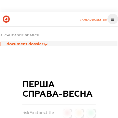
CAHEADER.GETTEST
CAHEADER.SEARCH
document.dossier
ПЕРША
СПРАВА-ВЕСНА
riskFactors.title
0
0
0