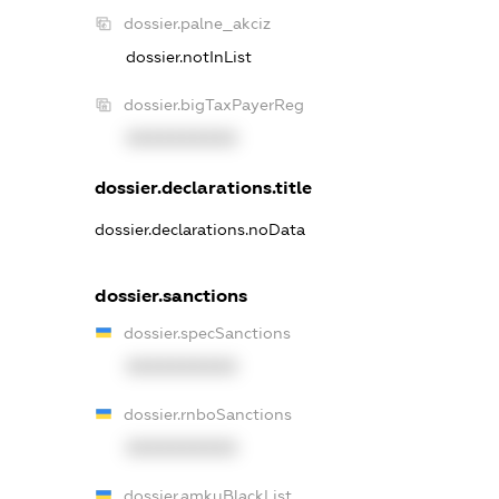
dossier.palne_akciz
dossier.notInList
dossier.bigTaxPayerReg
XXXXXXXXXX
dossier.declarations.title
dossier.declarations.noData
dossier.sanctions
dossier.specSanctions
XXXXXXXXXX
dossier.rnboSanctions
XXXXXXXXXX
dossier.amkuBlackList