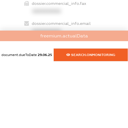
dossier.commercial_info.fax
XXXXXXXXXX
dossier.commercial_info.email
XXXXXXXXXX
freemium.actualData
dossier.commercial_info.website
XXXXXXXXXX
document.dueToDate
29.06.25
SEARCH.ONMONITORING
dossier.commercial_info.activity
XXXXXXXXXX
freemium.exampleText_1
freemium.exampleText_2
freemium.anonymousPerSearch2
FREEMIUM.DETAILS
FREEMIUM.REGISTER