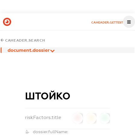
CAHEADER.GETTEST
CAHEADER.SEARCH
document.dossier
ШТОЙКО
riskFactors.title
0
0
0
dossier.fullName: