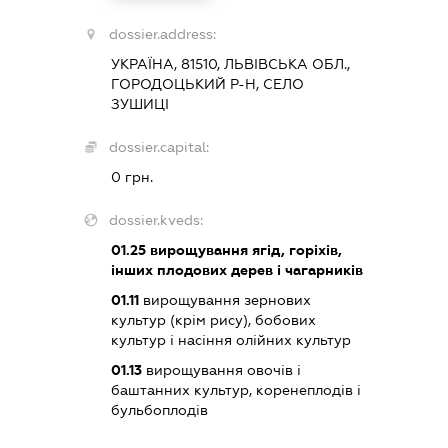
dossier.address:
УКРАЇНА, 81510, ЛЬВІВСЬКА ОБЛ.,
ГОРОДОЦЬКИЙ Р-Н, СЕЛО
ЗУШИЦІ
dossier.capital:
0 грн.
dossier.kveds:
01.25
вирощування ягід, горіхів,
інших плодових дерев і чагарників
01.11
вирощування зернових
культур (крім рису), бобових
культур і насіння олійних культур
01.13
вирощування овочів і
баштанних культур, коренеплодів і
бульбоплодів