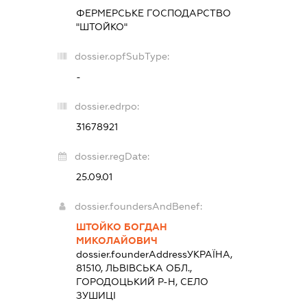
ФЕРМЕРСЬКЕ ГОСПОДАРСТВО
"ШТОЙКО"
dossier.opfSubType:
-
dossier.edrpo:
31678921
dossier.regDate:
25.09.01
dossier.foundersAndBenef:
ШТОЙКО БОГДАН
МИКОЛАЙОВИЧ
dossier.founderAddress
УКРАЇНА,
81510, ЛЬВІВСЬКА ОБЛ.,
ГОРОДОЦЬКИЙ Р-Н, СЕЛО
ЗУШИЦІ