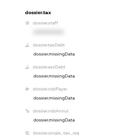
dossier.tax
dossier.staff
XXXXXXXXXX
dossier.taxDebt
dossier.missingData
dossier.esvDebt
dossier.missingData
dossier.ndsPayer
dossier.missingData
dossier.ndsAnnul
dossier.missingData
dossier.single_tax_reg