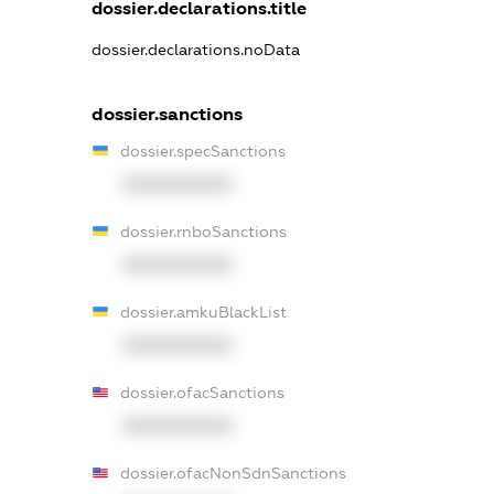
dossier.declarations.title
dossier.declarations.noData
dossier.sanctions
dossier.specSanctions
XXXXXXXXXX
dossier.rnboSanctions
XXXXXXXXXX
dossier.amkuBlackList
XXXXXXXXXX
dossier.ofacSanctions
XXXXXXXXXX
dossier.ofacNonSdnSanctions