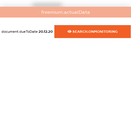
XXXXXXXXXX
freemium.actualData
dossier.commercial_info.activity
XXXXXXXXXX
document.dueToDate
20.12.20
SEARCH.ONMONITORING
freemium.exampleText_1
freemium.exampleText_2
freemium.anonymousPerSearch2
FREEMIUM.DETAILS
FREEMIUM.REGISTER