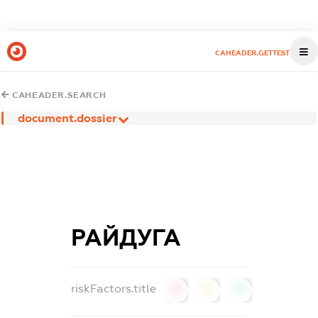
CAHEADER.GETTEST
CAHEADER.SEARCH
document.dossier
РАЙДУГА
riskFactors.title
0
0
0