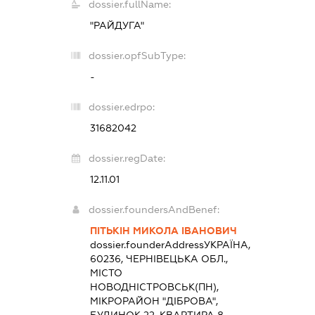
dossier.fullName:
"РАЙДУГА"
dossier.opfSubType:
-
dossier.edrpo:
31682042
dossier.regDate:
12.11.01
dossier.foundersAndBenef:
ПІТЬКІН МИКОЛА ІВАНОВИЧ
dossier.founderAddress
УКРАЇНА,
60236, ЧЕРНІВЕЦЬКА ОБЛ.,
МІСТО
НОВОДНІСТРОВСЬК(ПН),
МІКРОРАЙОН "ДІБРОВА",
БУДИНОК 22, КВАРТИРА 8