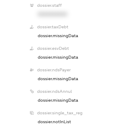
dossier.staff
XXXXXXXXXX
dossier.taxDebt
dossier.missingData
dossier.esvDebt
dossier.missingData
dossier.ndsPayer
dossier.missingData
dossier.ndsAnnul
dossier.missingData
dossier.single_tax_reg
dossier.notInList