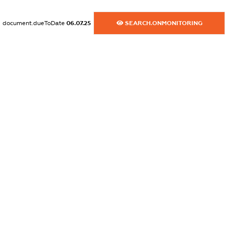
dossier.commercial_info.postal_address
XXXXXXXXXX
document.dueToDate
06.07.25
SEARCH.ONMONITORING
dossier.commercial_info.phone
XXXXXXXXXX
dossier.commercial_info.fax
XXXXXXXXXX
dossier.commercial_info.email
XXXXXXXXXX
dossier.commercial_info.website
XXXXXXXXXX
dossier.commercial_info.activity
XXXXXXXXXX