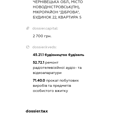
ЧЕРНІВЕЦЬКА ОБЛ., МІСТО
НОВОДНІСТРОВСЬК(ПН),
МІКРОРАЙОН "ДІБРОВА",
БУДИНОК 22, КВАРТИРА 5
dossier.capital:
2 700 грн.
dossier.kveds:
45.21.1
будівництво будівель
52.72.1
ремонт
радіотелевізійної аудіо- та
відеоапаратури
71.40.0
прокат побутових
виробів та предметів
особистого вжитку
dossier.tax