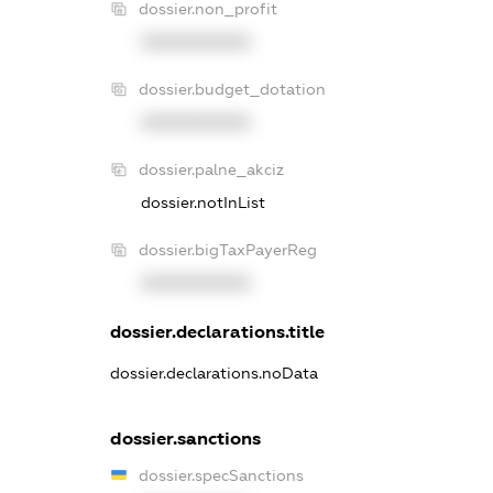
dossier.non_profit
XXXXXXXXXX
dossier.budget_dotation
XXXXXXXXXX
dossier.palne_akciz
dossier.notInList
dossier.bigTaxPayerReg
XXXXXXXXXX
dossier.declarations.title
dossier.declarations.noData
dossier.sanctions
dossier.specSanctions