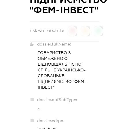
"ФЕМ-ІНВЕСТ"
riskFactors.title
0
0
0
dossier.fullName:
ТОВАРИСТВО З
ОБМЕЖЕНОЮ
ВІДПОВІДАЛЬНІСТЮ
СПІЛЬНЕ УКРАЇНСЬКО-
СЛОВАЦЬКЕ
ПІДПРИЄМСТВО "ФЕМ-
ІНВЕСТ"
dossier.opfSubType:
-
dossier.edrpo: