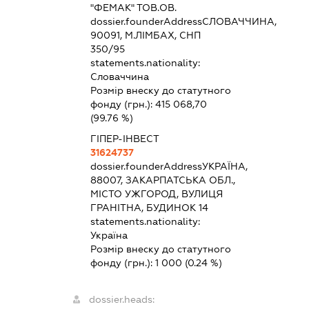
"ФЕМАК" ТОВ.ОВ.
dossier.founderAddress
СЛОВАЧЧИНА,
90091, М.ЛІМБАХ, СНП
350/95
statements.nationality:
Словаччина
Розмір внеску до статутного
фонду (грн.):
415 068,70
(99.76 %)
ГІПЕР-ІНВЕСТ
31624737
dossier.founderAddress
УКРАЇНА,
88007, ЗАКАРПАТСЬКА ОБЛ.,
МІСТО УЖГОРОД, ВУЛИЦЯ
ГРАНІТНА, БУДИНОК 14
statements.nationality:
Україна
Розмір внеску до статутного
фонду (грн.):
1 000
(0.24 %)
dossier.heads: