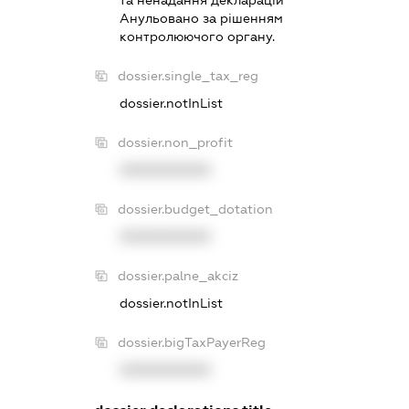
Анульовано за рiшенням
контролюючого органу.
dossier.single_tax_reg
dossier.notInList
dossier.non_profit
XXXXXXXXXX
dossier.budget_dotation
XXXXXXXXXX
dossier.palne_akciz
dossier.notInList
dossier.bigTaxPayerReg
XXXXXXXXXX