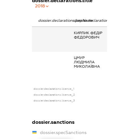
dossier.declarations.title
2018
dossier.declarations.pepName
dossier.declarations.personName
dossier.declarat
КИРЛИК ФЕДІР
Заробітна плат
ФЕДОРОВИЧ
отримана за
основним місце
роботи
ЦМУР
Заробітна плат
ЛЮДМИЛА
отримана за
МИКОЛАЇВНА
основним місце
роботи
dossier.declarations.license_1
dossier.declarations.license_2
dossier.declarations.license_3
dossier.sanctions
dossier.specSanctions