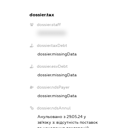
dossier.tax
dossier.staff
XXXXXXXXXX
dossier.taxDebt
dossier.missingData
dossier.esvDebt
dossier.missingData
dossier.ndsPayer
dossier.missingData
dossier.ndsAnnul
Анульовано з 29.05.24 у
зв'язку з:
вiдсутнiсть поставок
та ненадання декларацiй