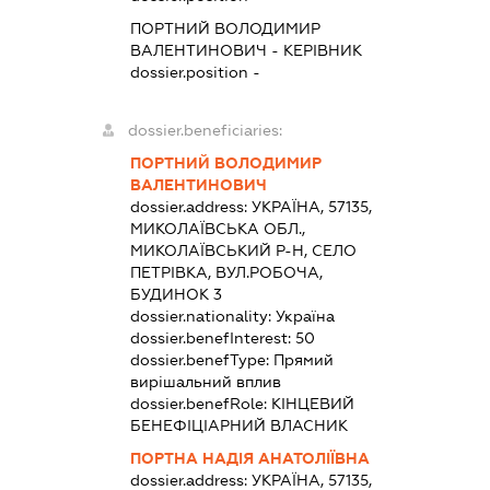
ПОРТНИЙ ВОЛОДИМИР
ВАЛЕНТИНОВИЧ
-
КЕРІВНИК
dossier.position -
dossier.beneficiaries:
ПОРТНИЙ ВОЛОДИМИР
ВАЛЕНТИНОВИЧ
dossier.address:
УКРАЇНА, 57135,
МИКОЛАЇВСЬКА ОБЛ.,
МИКОЛАЇВСЬКИЙ Р-Н, СЕЛО
ПЕТРІВКА, ВУЛ.РОБОЧА,
БУДИНОК 3
dossier.nationality:
Україна
dossier.benefInterest:
50
dossier.benefType:
Прямий
вирішальний вплив
dossier.benefRole:
КІНЦЕВИЙ
БЕНЕФІЦІАРНИЙ ВЛАСНИК
ПОРТНА НАДІЯ АНАТОЛІЇВНА
dossier.address:
УКРАЇНА, 57135,