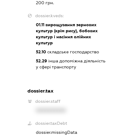
200 грн.
dossier.kveds:
01.11
вирощування зернових
культур (крім рису), бобових
культур і насіння олійних
культур
52.10
складське господарство
52.29
інша допоміжна діяльність
у сфері транспорту
dossier.tax
dossier.staff
XXXXXXXXXX
dossier.taxDebt
dossier.missingData