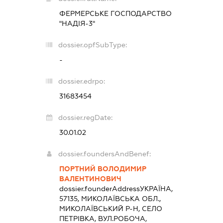
ФЕРМЕРСЬКЕ ГОСПОДАРСТВО
"НАДІЯ-3"
dossier.opfSubType:
-
dossier.edrpo:
31683454
dossier.regDate:
30.01.02
dossier.foundersAndBenef:
ПОРТНИЙ ВОЛОДИМИР
ВАЛЕНТИНОВИЧ
dossier.founderAddress
УКРАЇНА,
57135, МИКОЛАЇВСЬКА ОБЛ.,
МИКОЛАЇВСЬКИЙ Р-Н, СЕЛО
ПЕТРІВКА, ВУЛ.РОБОЧА,