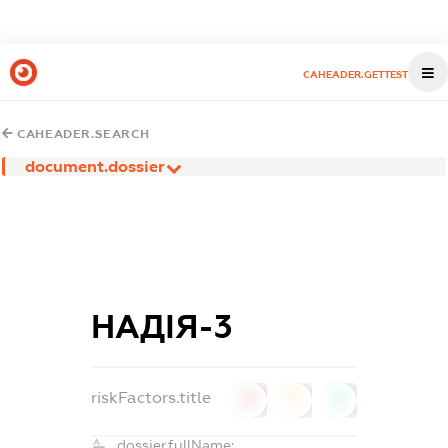
CAHEADER.GETTEST
CAHEADER.SEARCH
document.dossier
НАДІЯ-3
riskFactors.title
0
0
0
dossier.fullName: