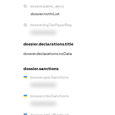
dossier.palne_akciz
dossier.notInList
dossier.bigTaxPayerReg
XXXXXXXXXX
dossier.declarations.title
dossier.declarations.noData
dossier.sanctions
dossier.specSanctions
XXXXXXXXXX
dossier.rnboSanctions
XXXXXXXXXX
dossier.amkuBlackList