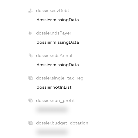
dossier.esvDebt
dossier.missingData
dossier.ndsPayer
dossier.missingData
dossier.ndsAnnul
dossier.missingData
dossier.single_tax_reg
dossier.notInList
dossier.non_profit
XXXXXXXXXX
dossier.budget_dotation
XXXXXXXXXX