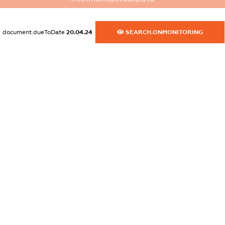
dossier.commercial_info.fax
XXXXXXXXXX
document.dueToDate
20.04.24
SEARCH.ONMONITORING
dossier.commercial_info.email
XXXXXXXXXX
dossier.commercial_info.website
XXXXXXXXXX
dossier.commercial_info.activity
XXXXXXXXXX
freemium.exampleText_1
freemium.exampleText_2
freemium.anonymousPerSearch2
FREEMIUM.DETAILS
FREEMIUM.REGISTER