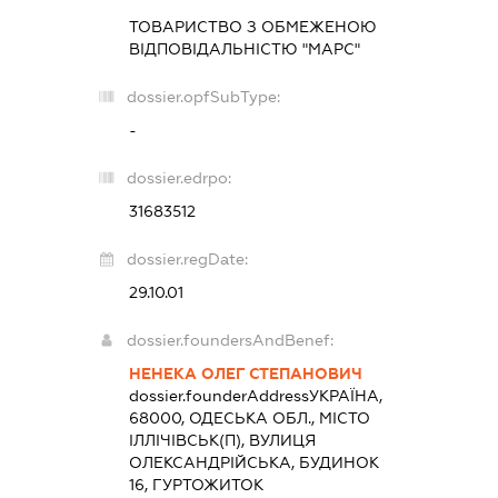
ТОВАРИСТВО З ОБМЕЖЕНОЮ
ВІДПОВІДАЛЬНІСТЮ "МАРС"
dossier.opfSubType:
-
dossier.edrpo:
31683512
dossier.regDate:
29.10.01
dossier.foundersAndBenef:
НЕНЕКА ОЛЕГ СТЕПАНОВИЧ
dossier.founderAddress
УКРАЇНА,
68000, ОДЕСЬКА ОБЛ., МІСТО
ІЛЛІЧІВСЬК(П), ВУЛИЦЯ
ОЛЕКСАНДРІЙСЬКА, БУДИНОК
16, ГУРТОЖИТОК