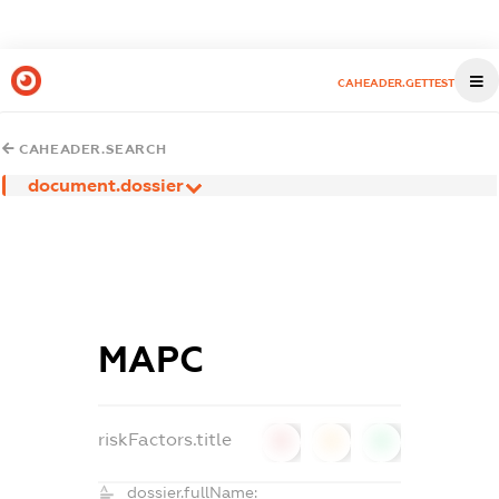
CAHEADER.GETTEST
CAHEADER.SEARCH
document.dossier
МАРС
riskFactors.title
0
0
0
dossier.fullName: