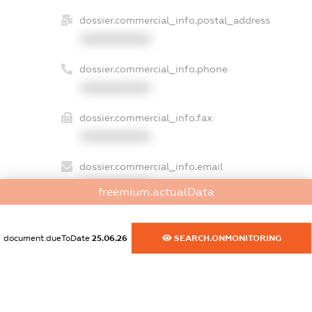
dossier.commercial_info.postal_address
XXXXXXXXXX
dossier.commercial_info.phone
XXXXXXXXXX
dossier.commercial_info.fax
XXXXXXXXXX
dossier.commercial_info.email
XXXXXXXXXX
freemium.actualData
dossier.commercial_info.website
XXXXXXXXXX
document.dueToDate
25.06.26
SEARCH.ONMONITORING
dossier.commercial_info.activity
XXXXXXXXXX