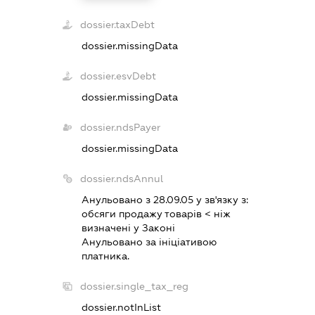
dossier.taxDebt
dossier.missingData
dossier.esvDebt
dossier.missingData
dossier.ndsPayer
dossier.missingData
dossier.ndsAnnul
Анульовано з 28.09.05 у зв'язку з:
обсяги продажу товарiв < нiж
визначенi у Законi
Анульовано за iнiцiативою
платника.
dossier.single_tax_reg
dossier.notInList