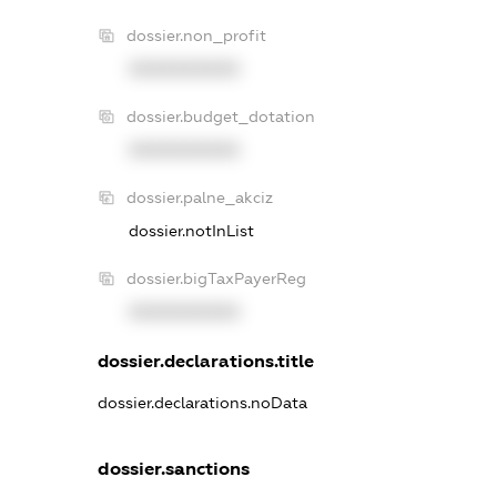
dossier.non_profit
XXXXXXXXXX
dossier.budget_dotation
XXXXXXXXXX
dossier.palne_akciz
dossier.notInList
dossier.bigTaxPayerReg
XXXXXXXXXX
dossier.declarations.title
dossier.declarations.noData
dossier.sanctions