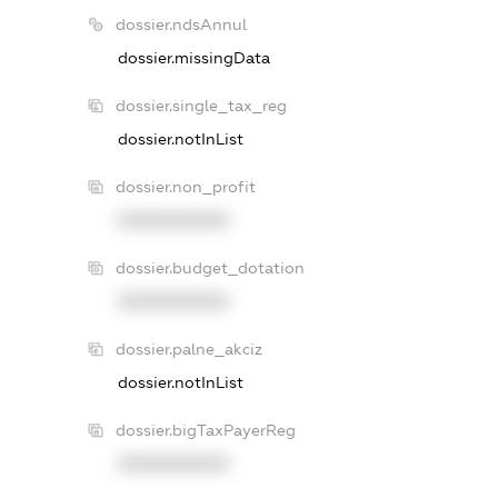
dossier.ndsAnnul
dossier.missingData
dossier.single_tax_reg
dossier.notInList
dossier.non_profit
XXXXXXXXXX
dossier.budget_dotation
XXXXXXXXXX
dossier.palne_akciz
dossier.notInList
dossier.bigTaxPayerReg
XXXXXXXXXX