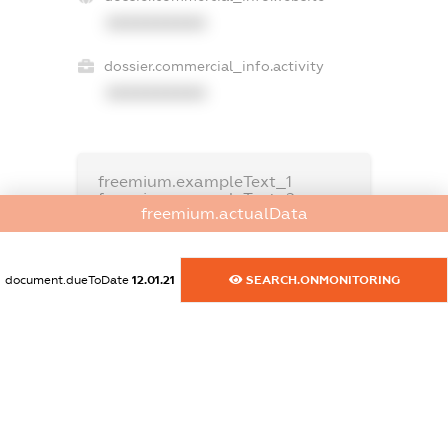
XXXXXXXXXX
dossier.commercial_info.activity
XXXXXXXXXX
freemium.exampleText_1
freemium.exampleText_2
freemium.actualData
freemium.anonymousPerSearch2
FREEMIUM.DETAILS
FREEMIUM.REGISTER
document.dueToDate
12.01.21
SEARCH.ONMONITORING