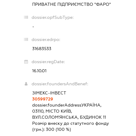
ПРИВАТНЕ ПІДПРИЄМСТВО "ФАРО"
dossier.opfSubType:
-
dossier.edrpo:
31683533
dossier.regDate:
16.10.01
dossier.foundersAndBenef:
ЗІМЕКС-ІНВЕСТ
30599729
dossier.founderAddress
УКРАЇНА,
03110, МІСТО КИЇВ,
ВУЛ.СОЛОМ'ЯНСЬКА, БУДИНОК 11
Розмір внеску до статутного фонду
(грн.):
300
(100 %)