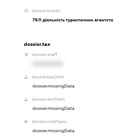
dossier.kveds:
79.11
діяльність туристичних агентств
dossier.tax
dossier.staff
XXXXXXXXXX
dossier.taxDebt
dossier.missingData
dossier.esvDebt
dossier.missingData
dossier.ndsPayer
dossier.missingData