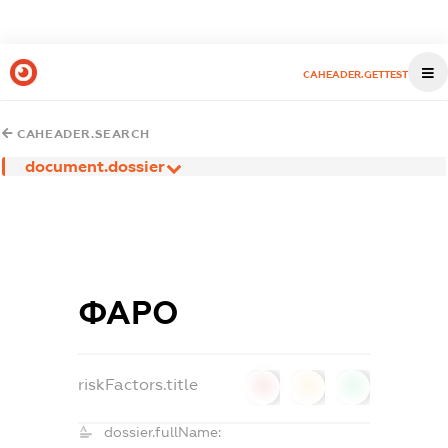
CAHEADER.GETTEST
CAHEADER.SEARCH
document.dossier
ФАРО
riskFactors.title
0
0
0
dossier.fullName: