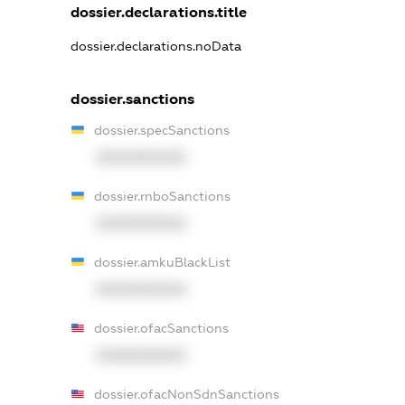
dossier.declarations.title
dossier.declarations.noData
dossier.sanctions
dossier.specSanctions
XXXXXXXXXX
dossier.rnboSanctions
XXXXXXXXXX
dossier.amkuBlackList
XXXXXXXXXX
dossier.ofacSanctions
XXXXXXXXXX
dossier.ofacNonSdnSanctions