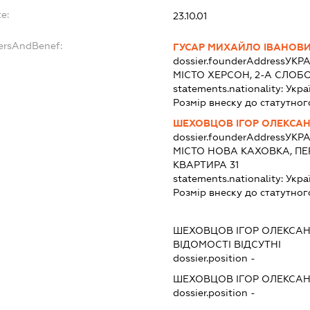
e:
23.10.01
dersAndBenef:
ГУСАР МИХАЙЛО ІВАНОВ
dossier.founderAddress
УКРА
МІСТО ХЕРСОН, 2-А СЛОБО
statements.nationality:
Укра
Розмір внеску до статутног
ШЕХОВЦОВ ІГОР ОЛЕКСА
dossier.founderAddress
УКРА
МІСТО НОВА КАХОВКА, ПЕ
КВАРТИРА 31
statements.nationality:
Укра
Розмір внеску до статутног
ШЕХОВЦОВ ІГОР ОЛЕКСА
ВІДОМОСТІ ВІДСУТНІ
dossier.position -
ШЕХОВЦОВ ІГОР ОЛЕКСА
dossier.position -