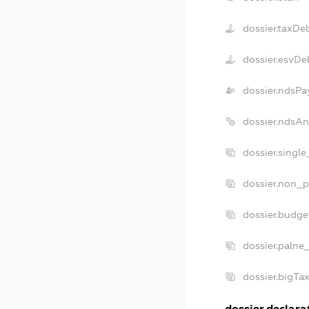
dossier.taxDe
dossier.esvDe
dossier.ndsPa
dossier.ndsAn
dossier.singl
dossier.non_p
dossier.budg
dossier.palne
dossier.bigTa
dossier.declarat