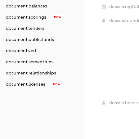
document.balances
dossier.regDat
document.scorings
new!
dossier.foun
document.tenders
document.publicfunds
document.ved
document.semantrum
document.relationships
document.licenses
new!
dossier.heads: