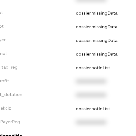
bt
dossier.missingData
bt
dossier.missingData
yer
dossier.missingData
nul
dossier.missingData
e_tax_reg
dossier.notInList
rofit
XXXXXXXXXX
et_dotation
XXXXXXXXXX
_akciz
dossier.notInList
xPayerReg
XXXXXXXXXX
ions.title