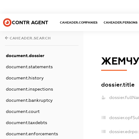
CONTR AGENT
CAHEADER.COMPANIES
CAHEADER.PERSONS
CAHEADER.SEARCH
document.dossier
ЖЕМЧ
document.statements
document.history
dossier.title
document.inspections
dossier.fullN
document.bankruptcy
document.court
dossier.opfSu
document.taxdebts
dossier.edrpo:
document.enforcements