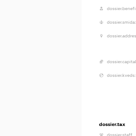
dossier.benefi
dossier.smida:
dossier.addres
dossier.capital
dossier.kveds:
dossier.tax
dossier.staff