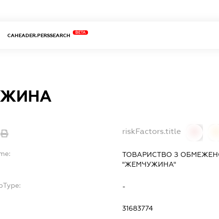
BETA
CAHEADER.PERSSEARCH
УЖИНА
riskFactors.title
0
ame:
ТОВАРИСТВО З ОБМЕЖЕН
"ЖЕМЧУЖИНА"
bType:
-
31683774