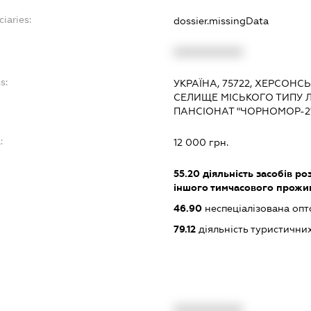
ciaries:
dossier.missingData
XXXXXXXXXX
s:
УКРАЇНА, 75722, ХЕРСОНС
СЕЛИЩЕ МІСЬКОГО ТИПУ Л
ПАНСІОНАТ "ЧОРНОМОР-2
:
12 000 грн.
55.20
діяльність засобів ро
іншого тимчасового прожи
46.90
неспеціалізована опт
79.12
діяльність туристични
XXXXXXXXXX