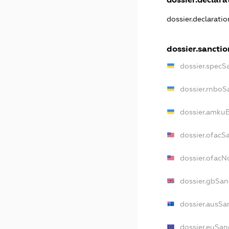
dossier.declarati
dossier.sanctio
dossier.specS
dossier.rnboS
dossier.amkuB
dossier.ofacS
dossier.ofac
dossier.gbSan
dossier.ausSa
dossier.euSan