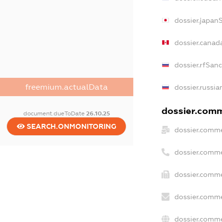
dossier.japan
dossier.canad
dossier.rfSan
freemium.actualData
dossier.russia
dossier.comme
document.dueToDate
26.10.25
SEARCH.ONMONITORING
dossier.comme
dossier.comme
dossier.comme
dossier.comme
dossier.comme