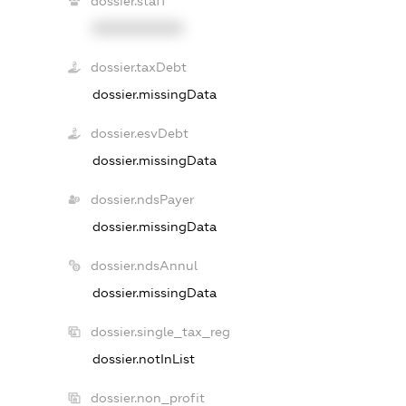
dossier.staff
XXXXXXXXXX
dossier.taxDebt
dossier.missingData
dossier.esvDebt
dossier.missingData
dossier.ndsPayer
dossier.missingData
dossier.ndsAnnul
dossier.missingData
dossier.single_tax_reg
dossier.notInList
dossier.non_profit