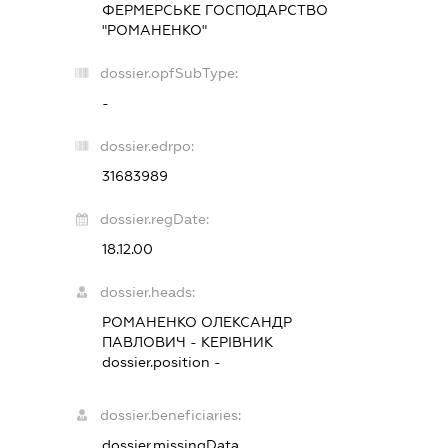
ФЕРМЕРСЬКЕ ГОСПОДАРСТВО
"РОМАНЕНКО"
dossier.opfSubType:
-
dossier.edrpo:
31683989
dossier.regDate:
18.12.00
dossier.heads:
РОМАНЕНКО ОЛЕКСАНДР
ПАВЛОВИЧ
-
КЕРІВНИК
dossier.position -
dossier.beneficiaries:
dossier.missingData