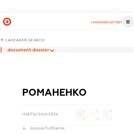
CAHEADER.GETTEST
CAHEADER.SEARCH
document.dossier
РОМАНЕНКО
riskFactors.title
0
0
0
dossier.fullName: