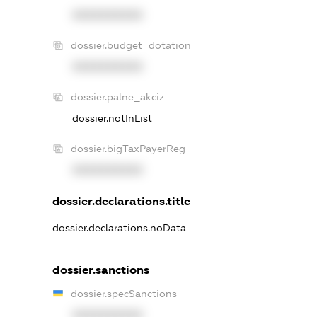
XXXXXXXXXX
dossier.budget_dotation
XXXXXXXXXX
dossier.palne_akciz
dossier.notInList
dossier.bigTaxPayerReg
XXXXXXXXXX
dossier.declarations.title
dossier.declarations.noData
dossier.sanctions
dossier.specSanctions
XXXXXXXXXX