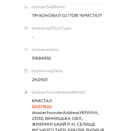
dossier.fullName:
"ІМ КОНОВАЛ О.І."ТОВ "КРИСТАЛ"
dossier.opfSubType:
-
dossier.edrpo:
31684956
dossier.regDate:
24.09.01
dossier.foundersAndBenef:
КРИСТАЛ
00371920
dossier.founderAddress
УКРАЇНА,
23130, ВІННИЦЬКА ОБЛ.,
ЖМЕРИНСЬКИЙ Р-Н, СЕЛИЩЕ
МІСЬКОГО ТИПУ БРАЇЛІВ, ВУЛИЦЯ