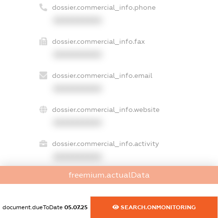
dossier.commercial_info.phone
XXXXXXXXXX
dossier.commercial_info.fax
XXXXXXXXXX
dossier.commercial_info.email
XXXXXXXXXX
dossier.commercial_info.website
XXXXXXXXXX
dossier.commercial_info.activity
XXXXXXXXXX
freemium.actualData
freemium.exampleText_1
document.dueToDate
05.07.25
SEARCH.ONMONITORING
freemium.exampleText_2
freemium.anonymousPerSearch2