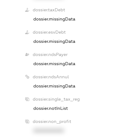
dossier.taxDebt
dossier.missingData
dossier.esvDebt
dossier.missingData
dossier.ndsPayer
dossier.missingData
dossier.ndsAnnul
dossier.missingData
dossier.single_tax_reg
dossier.notInList
dossier.non_profit
XXXXXXXXXX