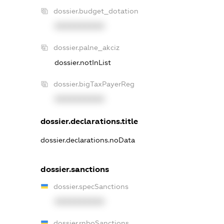
dossier.budget_dotation
XXXXXXXXXX
dossier.palne_akciz
dossier.notInList
dossier.bigTaxPayerReg
XXXXXXXXXX
dossier.declarations.title
dossier.declarations.noData
dossier.sanctions
dossier.specSanctions
XXXXXXXXXX
dossier.rnboSanctions