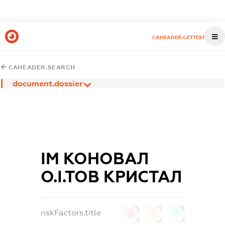
CAHEADER.GETTEST
CAHEADER.SEARCH
document.dossier
ІМ КОНОВАЛ
О.І.ТОВ КРИСТАЛ
riskFactors.title
0
0
0