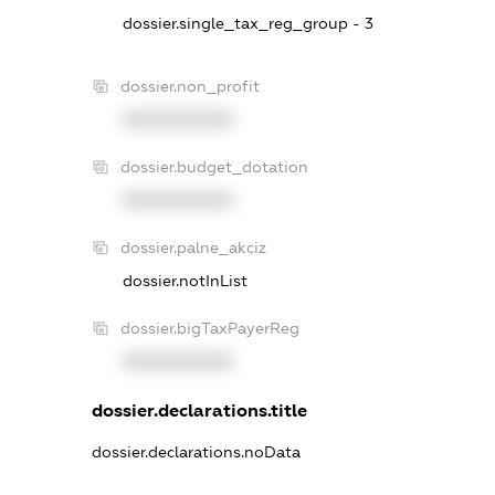
dossier.single_tax_reg_group - 3
dossier.non_profit
XXXXXXXXXX
dossier.budget_dotation
XXXXXXXXXX
dossier.palne_akciz
dossier.notInList
dossier.bigTaxPayerReg
XXXXXXXXXX
dossier.declarations.title
dossier.declarations.noData