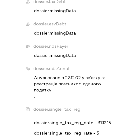
dossier.taxDebt
dossier.missingData
dossier.esvDebt
dossier.missingData
dossier.ndsPayer
dossier.missingData
dossier.ndsAnnul
Анульовано з 22.12.02 у зв'язку з:
реєстрацiя платником єдиного
податку
.
dossier.single_tax_reg
dossier.single_tax_reg_date - 31.12.15
dossier.single_tax_reg_rate - 5