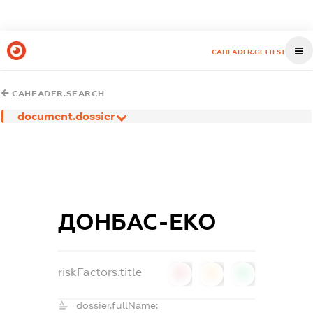
CAHEADER.GETTEST
CAHEADER.SEARCH
document.dossier
ДОНБАС-ЕКО
riskFactors.title
0
0
0
dossier.fullName: