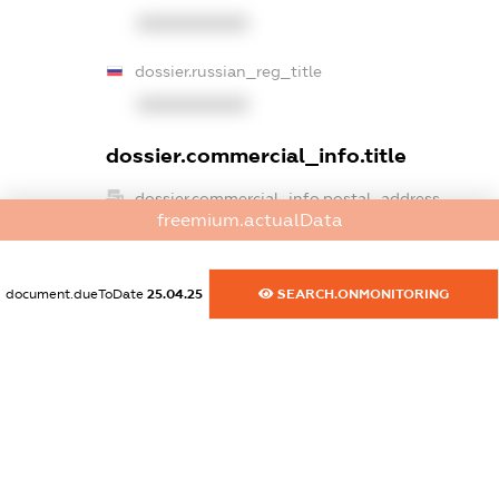
XXXXXXXXXX
dossier.russian_reg_title
XXXXXXXXXX
dossier.commercial_info.title
dossier.commercial_info.postal_address
freemium.actualData
XXXXXXXXXX
dossier.commercial_info.phone
document.dueToDate
25.04.25
SEARCH.ONMONITORING
XXXXXXXXXX
dossier.commercial_info.fax
XXXXXXXXXX
dossier.commercial_info.email
XXXXXXXXXX