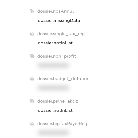
dossier.ndsAnnul
dossier.missingData
dossier.single_tax_reg
dossier.notInList
dossier.non_profit
XXXXXXXXXX
dossier.budget_dotation
XXXXXXXXXX
dossier.palne_akciz
dossier.notInList
dossier.bigTaxPayerReg
XXXXXXXXXX