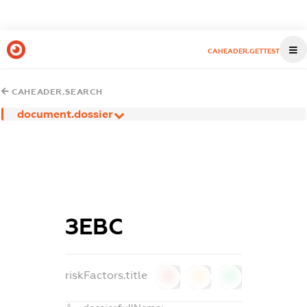
CAHEADER.GETTEST
CAHEADER.SEARCH
document.dossier
ЗЕВС
riskFactors.title
0
0
0