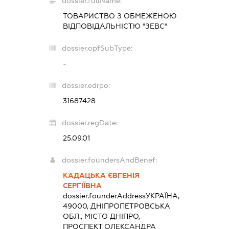
dossier.fullName:
ТОВАРИСТВО З ОБМЕЖЕНОЮ
ВІДПОВІДАЛЬНІСТЮ "ЗЕВС"
dossier.opfSubType:
-
dossier.edrpo:
31687428
dossier.regDate:
25.09.01
dossier.foundersAndBenef:
КАДАЦЬКА ЄВГЕНІЯ
СЕРГІЇВНА
dossier.founderAddress
УКРАЇНА,
49000, ДНІПРОПЕТРОВСЬКА
ОБЛ., МІСТО ДНІПРО,
ПРОСПЕКТ ОЛЕКСАНДРА