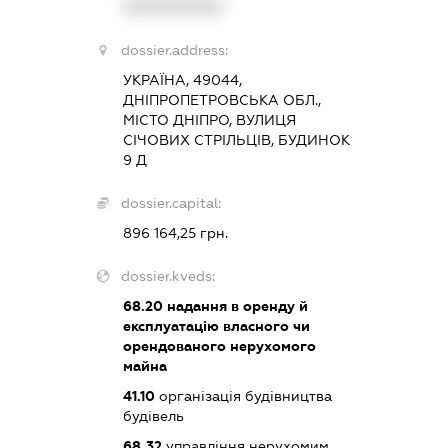
XXXXXXXXXX
dossier.address:
УКРАЇНА, 49044,
ДНІПРОПЕТРОВСЬКА ОБЛ.,
МІСТО ДНІПРО, ВУЛИЦЯ
СІЧОВИХ СТРІЛЬЦІВ, БУДИНОК
9 Д
dossier.capital:
896 164,25 грн.
dossier.kveds:
68.20
надання в оренду й
експлуатацію власного чи
орендованого нерухомого
майна
41.10
організація будівництва
будівель
68.32
управління нерухомим