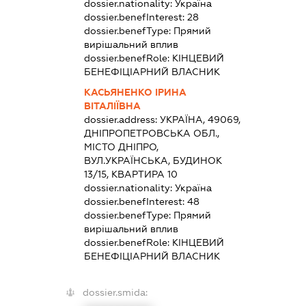
dossier.nationality:
Україна
dossier.benefInterest:
28
dossier.benefType:
Прямий
вирішальний вплив
dossier.benefRole:
КІНЦЕВИЙ
БЕНЕФІЦІАРНИЙ ВЛАСНИК
КАСЬЯНЕНКО ІРИНА
ВІТАЛІЇВНА
dossier.address:
УКРАЇНА, 49069,
ДНІПРОПЕТРОВСЬКА ОБЛ.,
МІСТО ДНІПРО,
ВУЛ.УКРАЇНСЬКА, БУДИНОК
13/15, КВАРТИРА 10
dossier.nationality:
Україна
dossier.benefInterest:
48
dossier.benefType:
Прямий
вирішальний вплив
dossier.benefRole:
КІНЦЕВИЙ
БЕНЕФІЦІАРНИЙ ВЛАСНИК
dossier.smida: