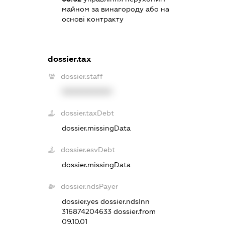
майном за винагороду або на
основі контракту
dossier.tax
dossier.staff
XXXXXXXXXX
dossier.taxDebt
dossier.missingData
dossier.esvDebt
dossier.missingData
dossier.ndsPayer
dossier.yes
dossier.ndsInn
316874204633
dossier.from
09.10.01