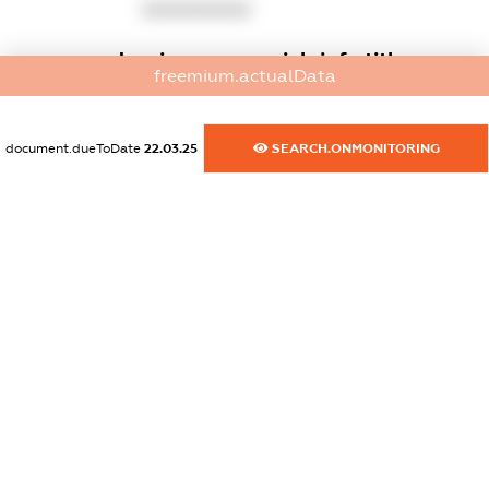
XXXXXXXXXX
dossier.commercial_info.title
freemium.actualData
dossier.commercial_info.postal_address
XXXXXXXXXX
document.dueToDate
22.03.25
SEARCH.ONMONITORING
dossier.commercial_info.phone
XXXXXXXXXX
dossier.commercial_info.fax
XXXXXXXXXX
dossier.commercial_info.email
XXXXXXXXXX
dossier.commercial_info.website
XXXXXXXXXX
dossier.commercial_info.activity