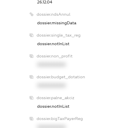
26.12.04
dossier.ndsAnnul
dossier.missingData
dossier.single_tax_reg
dossier.notInList
dossier.non_profit
XXXXXXXXXX
dossier.budget_dotation
XXXXXXXXXX
dossier.palne_akciz
dossier.notInList
dossier.bigTaxPayerReg
XXXXXXXXXX