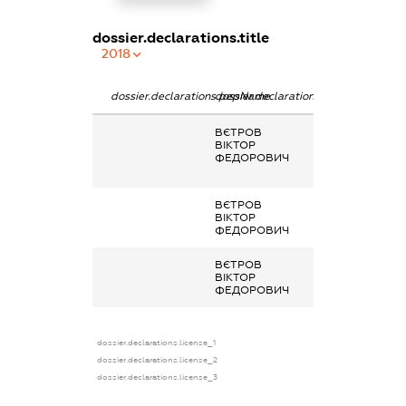
dossier.declarations.title
2018
dossier.declarations.pepName
dossier.declarations.personName
dossier.declarat
ВЄТРОВ
Кінцевий
ВІКТОР
бенефіціарний
ФЕДОРОВИЧ
власник
(контролер)
ВЄТРОВ
-
ВІКТОР
ФЕДОРОВИЧ
ВЄТРОВ
Інше
ВІКТОР
ФЕДОРОВИЧ
dossier.declarations.license_1
dossier.declarations.license_2
dossier.declarations.license_3