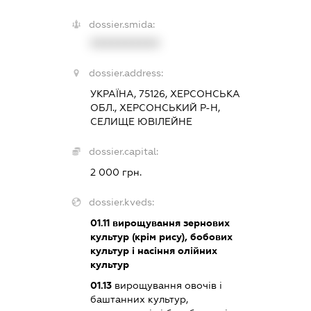
dossier.smida:
XXXXXXXXXX
dossier.address:
УКРАЇНА, 75126, ХЕРСОНСЬКА
ОБЛ., ХЕРСОНСЬКИЙ Р-Н,
СЕЛИЩЕ ЮВІЛЕЙНЕ
dossier.capital:
2 000 грн.
dossier.kveds:
01.11
вирощування зернових
культур (крім рису), бобових
культур і насіння олійних
культур
01.13
вирощування овочів і
баштанних культур,