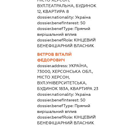
ВУЛ.ТЕАТРАЛЬНА, БУДИНОК
12, КВАРТИРА 8
dossier.nationality:
Україна
dossier.benefInterest:
50
dossier.benefType:
Прямий
вирішальний вплив
dossier.benefRole:
КІНЦЕВИЙ
БЕНЕФІЦІАРНИЙ ВЛАСНИК
ВЄТРОВ ВІТАЛІЙ
ФЕДОРОВИЧ
dossier.address:
УКРАЇНА,
73000, ХЕРСОНСЬКА ОБЛ.,
МІСТО ХЕРСОН,
ВУЛ.УНІВЕРСИТЕТСЬКА,
БУДИНОК 183А, КВАРТИРА 23
dossier.nationality:
Україна
dossier.benefInterest:
50
dossier.benefType:
Прямий
вирішальний вплив
dossier.benefRole:
КІНЦЕВИЙ
БЕНЕФІЦІАРНИЙ ВЛАСНИК