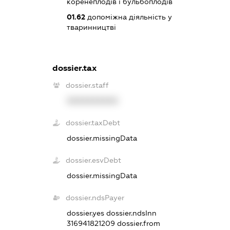
коренеплодів і бульбоплодів
01.62
допоміжна діяльність у
тваринництві
dossier.tax
dossier.staff
XXXXXXXXXX
dossier.taxDebt
dossier.missingData
dossier.esvDebt
dossier.missingData
dossier.ndsPayer
dossier.yes
dossier.ndsInn
316941821209
dossier.from