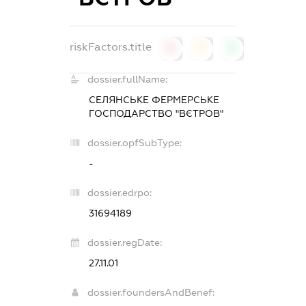
riskFactors.title
0
0
0
dossier.fullName:
СЕЛЯНСЬКЕ ФЕРМЕРСЬКЕ
ГОСПОДАРСТВО "ВЄТРОВ"
dossier.opfSubType:
-
dossier.edrpo:
31694189
dossier.regDate:
27.11.01
dossier.foundersAndBenef: