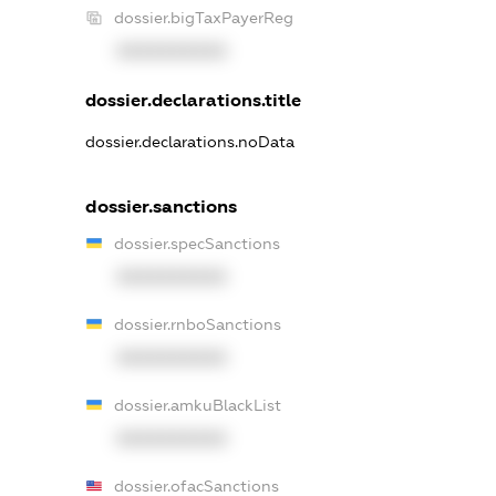
dossier.bigTaxPayerReg
XXXXXXXXXX
dossier.declarations.title
dossier.declarations.noData
dossier.sanctions
dossier.specSanctions
XXXXXXXXXX
dossier.rnboSanctions
XXXXXXXXXX
dossier.amkuBlackList
XXXXXXXXXX
dossier.ofacSanctions