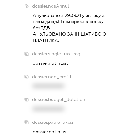
dossier.ndsAnnul
Анульовано з 29.09.21 у зв'язку з:
плат.єд.под.III гр.перех.на ставку
безПДВ
АНУЛЬОВАНО ЗА IНIЦIАТИВОЮ
ПЛАТНИКА.
dossier.single_tax_reg
dossier.notInList
dossier.non_profit
XXXXXXXXXX
dossier.budget_dotation
XXXXXXXXXX
dossier.palne_akciz
dossier.notInList