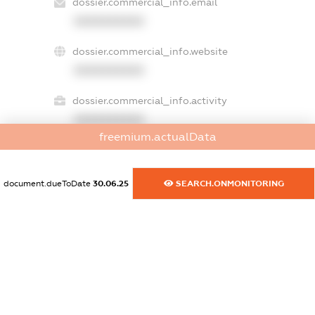
dossier.commercial_info.email
XXXXXXXXXX
dossier.commercial_info.website
XXXXXXXXXX
dossier.commercial_info.activity
XXXXXXXXXX
freemium.actualData
freemium.exampleText_1
document.dueToDate
30.06.25
SEARCH.ONMONITORING
freemium.exampleText_2
freemium.anonymousPerSearch2
FREEMIUM.DETAILS
FREEMIUM.REGISTER