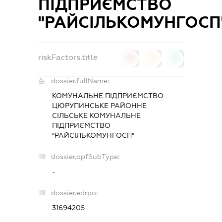
ПІДПРИЄМСТВО
"РАЙСІЛЬКОМУНГОСП
riskFactors.title
0
0
0
dossier.fullName:
КОМУНАЛЬНЕ ПІДПРИЄМСТВО
ЦЮРУПИНСЬКЕ РАЙОННЕ
СІЛЬСЬКЕ КОМУНАЛЬНЕ
ПІДПРИЄМСТВО
"РАЙСІЛЬКОМУНГОСП"
dossier.opfSubType:
-
dossier.edrpo:
31694205