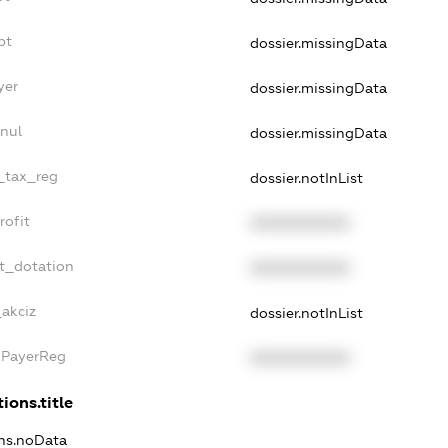
bt
dossier.missingData
yer
dossier.missingData
nul
dossier.missingData
e_tax_reg
dossier.notInList
rofit
XXXXXXXXXX
et_dotation
XXXXXXXXXX
_akciz
dossier.notInList
xPayerReg
XXXXXXXXXX
ions.title
ons.noData