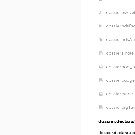
dossier.esvDe
dossier.ndsPa
dossier.ndsAn
dossier.singl
dossier.non_p
dossier.budg
dossier.palne
dossier.bigTa
dossier.declarat
dossier.declarati