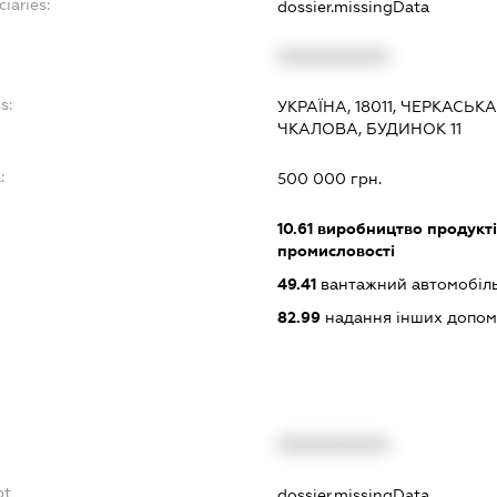
ciaries:
dossier.missingData
XXXXXXXXXX
s:
УКРАЇНА, 18011, ЧЕРКАСЬК
ЧКАЛОВА, БУДИНОК 11
:
500 000 грн.
10.61
виробництво продукті
промисловості
49.41
вантажний автомобіль
82.99
надання інших допоміж
XXXXXXXXXX
bt
dossier.missingData