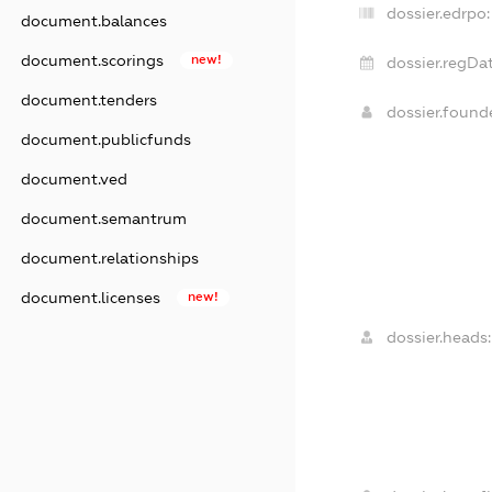
dossier.edrpo:
document.balances
document.scorings
new!
dossier.regDat
document.tenders
dossier.foun
document.publicfunds
document.ved
document.semantrum
document.relationships
document.licenses
new!
dossier.heads: