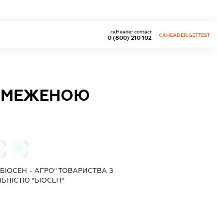
caHeader.contact
CAHEADER.GETTEST
0 (800) 210 102
ОБМЕЖЕНОЮ
0
0
БІОСЕН - АГРО" ТОВАРИСТВА З
НІСТЮ "БІОСЕН"