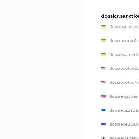
dossier.sanctio
dossier.specS
dossier.rnboS
dossier.amkuB
dossier.ofacS
dossier.ofac
dossier.gbSan
dossier.ausSa
dossier.euSan
dossier.japan