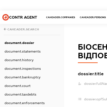
CONTR AGENT
CAHEADER.COMPANIES
CAHEADER.PERSONS
CAHEADER.SEARCH
document.dossier
БІОСЕ
document.statements
ВІДПО
document.history
document.inspections
dossier.title
document.bankruptcy
dossier.fullN
document.court
document.taxdebts
dossier.opfSu
document.enforcements