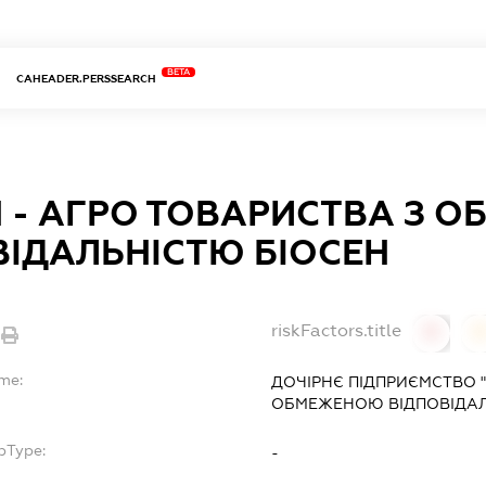
BETA
CAHEADER.PERSSEARCH
Н - АГРО ТОВАРИСТВА З 
ВІДАЛЬНІСТЮ БІОСЕН
riskFactors.title
0
ame:
ДОЧІРНЄ ПІДПРИЄМСТВО "
ОБМЕЖЕНОЮ ВІДПОВІДАЛЬ
bType:
-