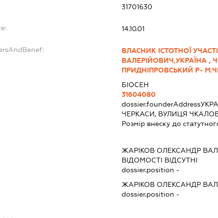
31701630
e:
14.10.01
dersAndBenef:
ВЛАСНИК ІСТОТНОЇ УЧАСТ
ВАЛЕРІЙОВИЧ,УКРАЇНА , 
ПРИДНІПРОВСЬКИЙ Р- М.ЧЕ
БІОСЕН
31604080
dossier.founderAddress
УКРА
ЧЕРКАСИ, ВУЛИЦЯ ЧКАЛОВ
Розмір внеску до статутног
ЖАРІКОВ ОЛЕКСАНДР ВА
ВІДОМОСТІ ВІДСУТНІ
dossier.position -
ЖАРІКОВ ОЛЕКСАНДР ВА
dossier.position -