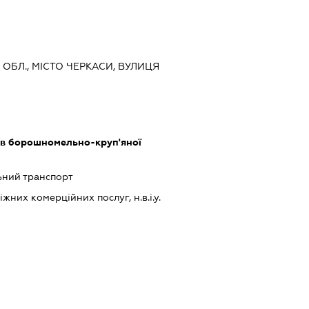
А ОБЛ., МІСТО ЧЕРКАСИ, ВУЛИЦЯ
в борошномельно-круп'яної
ний транспорт
них комерційних послуг, н.в.і.у.