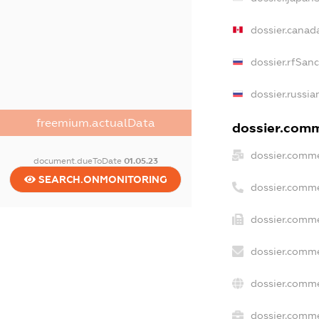
dossier.canad
dossier.rfSan
dossier.russia
freemium.actualData
dossier.comme
dossier.comme
document.dueToDate
01.05.23
SEARCH.ONMONITORING
dossier.comme
dossier.comme
dossier.comme
dossier.comme
dossier.comme