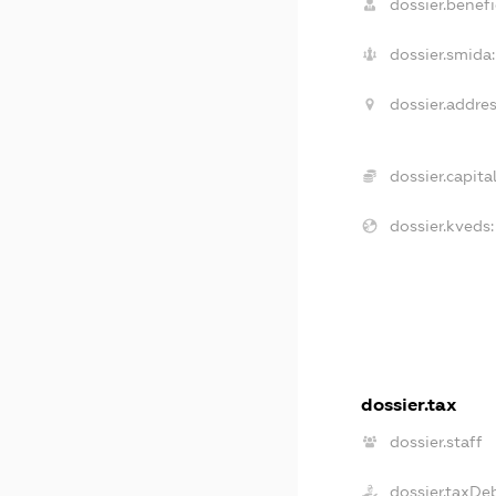
dossier.benefi
dossier.smida:
dossier.addres
dossier.capital
dossier.kveds:
dossier.tax
dossier.staff
dossier.taxDe