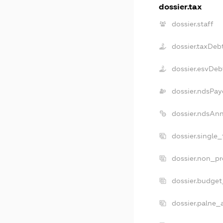
dossier.tax
dossier.staff
dossier.taxDeb
dossier.esvDeb
dossier.ndsPay
dossier.ndsAn
dossier.single
dossier.non_pr
dossier.budge
dossier.palne_