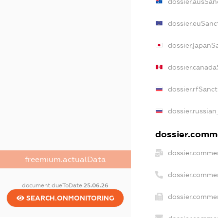
dossier.ausSan
dossier.euSanc
dossier.japanS
dossier.canada
dossier.rfSanc
dossier.russian
dossier.comme
dossier.commer
freemium.actualData
dossier.commer
document.dueToDate
25.06.26
dossier.commer
SEARCH.ONMONITORING