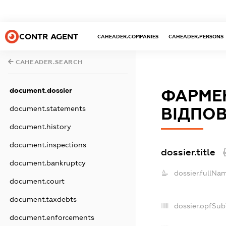
CONTR AGENT
CAHEADER.COMPANIES
CAHEADER.PERSONS
CAHEADER.SEARCH
document.dossier
ФАРМЕ
document.statements
ВІДПОВ
document.history
document.inspections
dossier.title
document.bankruptcy
dossier.fullNa
document.court
document.taxdebts
dossier.opfSub
document.enforcements