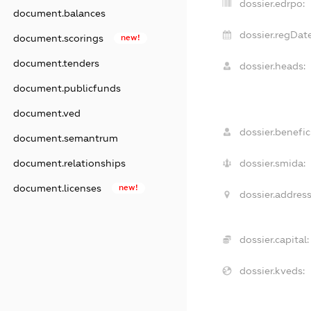
dossier.edrpo:
document.balances
dossier.regDate
document.scorings
new!
document.tenders
dossier.heads:
document.publicfunds
document.ved
dossier.benefici
document.semantrum
document.relationships
dossier.smida:
document.licenses
new!
dossier.address
dossier.capital:
dossier.kveds: