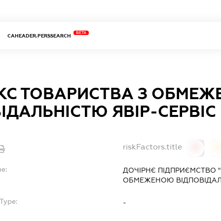
BETA
CAHEADER.PERSSEARCH
КС ТОВАРИСТВА З ОБМЕ
ІДАЛЬНІСТЮ ЯВІР-СЕРВІС
riskFactors.title
0
0
me:
ДОЧІРНЄ ПІДПРИЄМСТВО 
ОБМЕЖЕНОЮ ВІДПОВІДАЛЬ
Type:
-