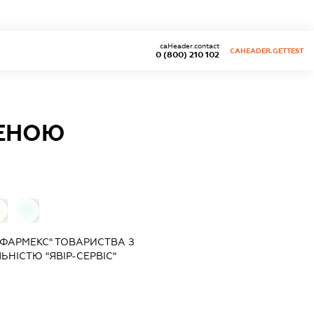
caHeader.contact
CAHEADER.GETTEST
0 (800) 210 102
ЖЕНОЮ
0
"ФАРМЕКС" ТОВАРИСТВА З
НІСТЮ "ЯВІР-СЕРВІС"