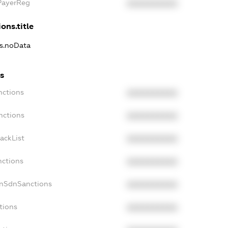
xPayerReg
XXXXXXXXXX
ons.title
ns.noData
ns
nctions
XXXXXXXXXX
nctions
XXXXXXXXXX
ackList
XXXXXXXXXX
nctions
XXXXXXXXXX
onSdnSanctions
XXXXXXXXXX
tions
XXXXXXXXXX