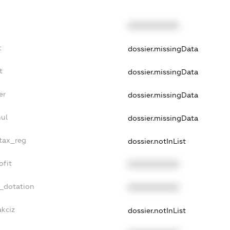
XXXXXXXXXX
t
dossier.missingData
t
dossier.missingData
er
dossier.missingData
nul
dossier.missingData
_tax_reg
dossier.notInList
ofit
XXXXXXXXXX
t_dotation
XXXXXXXXXX
akciz
dossier.notInList