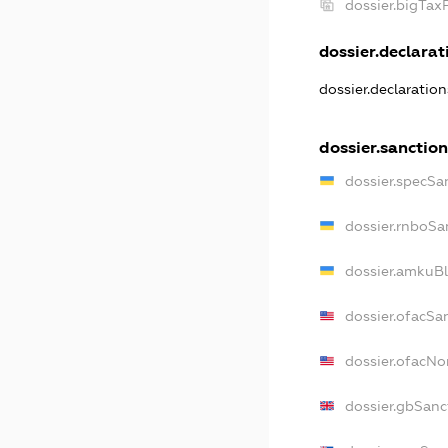
dossier.bigTa
dossier.declarati
dossier.declaratio
dossier.sanctio
dossier.specSa
dossier.rnboSa
dossier.amkuBl
dossier.ofacSa
dossier.ofacN
dossier.gbSanc