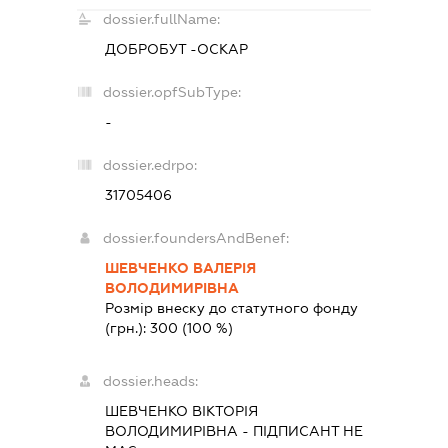
dossier.fullName:
ДОБРОБУТ -ОСКАР
dossier.opfSubType:
-
dossier.edrpo:
31705406
dossier.foundersAndBenef:
ШЕВЧЕНКО ВАЛЕРІЯ
ВОЛОДИМИРІВНА
Розмір внеску до статутного фонду
(грн.):
300
(100 %)
dossier.heads:
ШЕВЧЕНКО ВІКТОРІЯ
ВОЛОДИМИРІВНА
-
ПІДПИСАНТ
НЕ