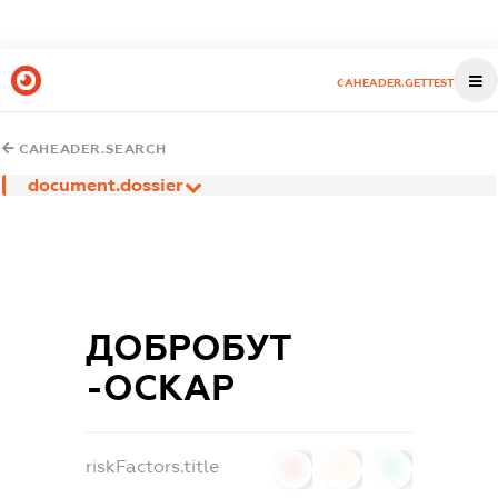
CAHEADER.GETTEST
CAHEADER.SEARCH
document.dossier
ДОБРОБУТ
-ОСКАР
riskFactors.title
0
0
0