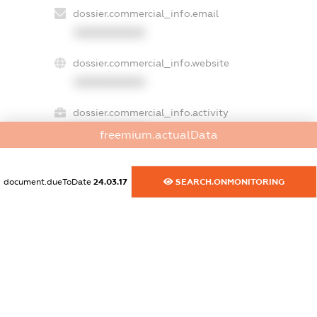
dossier.commercial_info.email
XXXXXXXXXX
dossier.commercial_info.website
XXXXXXXXXX
dossier.commercial_info.activity
XXXXXXXXXX
freemium.actualData
document.dueToDate
24.03.17
SEARCH.ONMONITORING
freemium.exampleText_1
freemium.exampleText_2
freemium.anonymousPerSearch2
FREEMIUM.DETAILS
FREEMIUM.REGISTER