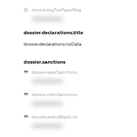
dossier.bigTaxPayerReg
XXXXXXXXXX
dossier.declarations.title
dossier.declarations.noData
dossier.sanctions
dossier.specSanctions
XXXXXXXXXX
dossier.rnboSanctions
XXXXXXXXXX
dossier.amkuBlackList
XXXXXXXXXX