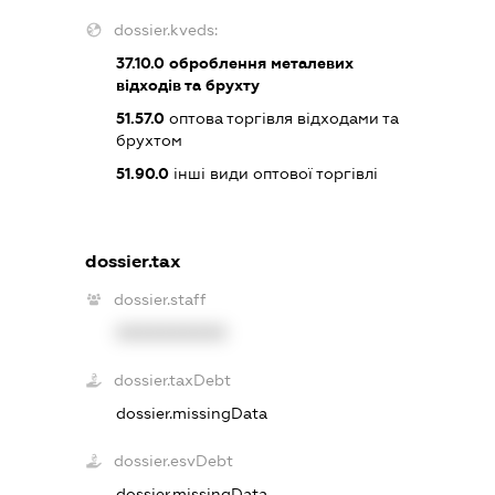
dossier.kveds:
37.10.0
оброблення металевих
відходів та брухту
51.57.0
оптова торгівля відходами та
брухтом
51.90.0
інші види оптової торгівлі
dossier.tax
dossier.staff
XXXXXXXXXX
dossier.taxDebt
dossier.missingData
dossier.esvDebt
dossier.missingData