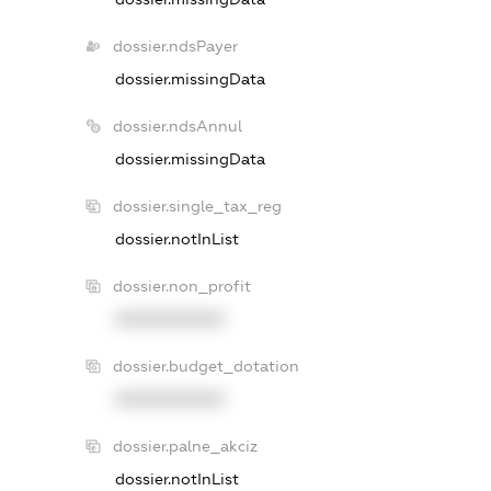
dossier.ndsPayer
dossier.missingData
dossier.ndsAnnul
dossier.missingData
dossier.single_tax_reg
dossier.notInList
dossier.non_profit
XXXXXXXXXX
dossier.budget_dotation
XXXXXXXXXX
dossier.palne_akciz
dossier.notInList