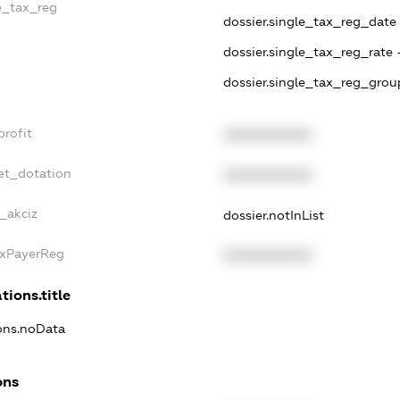
le_tax_reg
dossier.single_tax_reg_date -
dossier.single_tax_reg_rate 
dossier.single_tax_reg_grou
profit
XXXXXXXXXX
et_dotation
XXXXXXXXXX
e_akciz
dossier.notInList
axPayerReg
XXXXXXXXXX
tions.title
ions.noData
ons