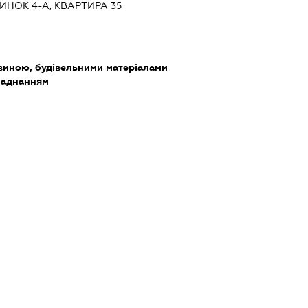
УДИНОК 4-А, КВАРТИРА 35
виною, будівельними матеріалами
бладнанням