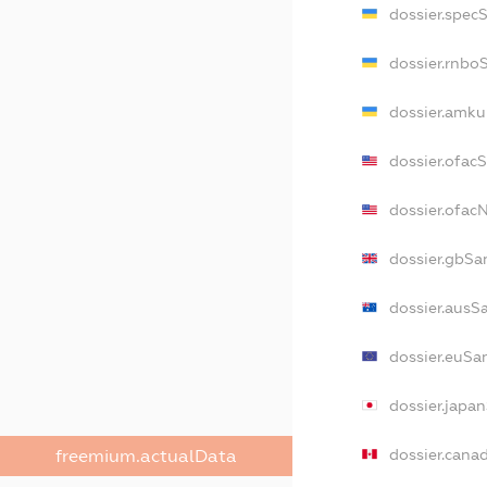
dossier.spec
dossier.rnbo
dossier.amku
dossier.ofac
dossier.ofa
dossier.gbSa
dossier.ausS
dossier.euSa
dossier.japa
dossier.cana
freemium.actualData