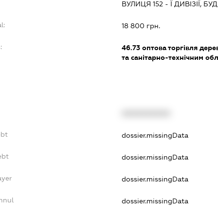
ВУЛИЦЯ 152 - Ї ДИВІЗІЇ, Б
l:
18 800 грн.
:
46.73
оптова торгівля дере
та санітарно-технічним о
XXXXXXXXXX
ebt
dossier.missingData
ebt
dossier.missingData
ayer
dossier.missingData
nnul
dossier.missingData