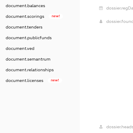
document.balances
dossier.regDa
document.scorings
new!
dossier.foun
document.tenders
document.publicfunds
document.ved
document.semantrum
document.relationships
document.licenses
new!
dossier.heads