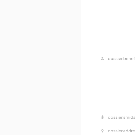
dossier.benefi
dossier.smida
dossier.addre