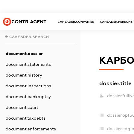
CONTR AGENT
CAHEADER.COMPANIES
CAHEADER.PERSONS
CAHEADER.SEARCH
document.dossier
КАРБО
document.statements
document.history
dossier.title
document.inspections
dossier.fullN
document.bankruptcy
document.court
dossier.opfS
document.taxdebts
dossier.edrpo
document.enforcements