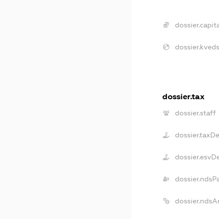
dossier.capita
dossier.kveds
dossier.tax
dossier.staff
dossier.taxD
dossier.esvD
dossier.ndsP
dossier.ndsA