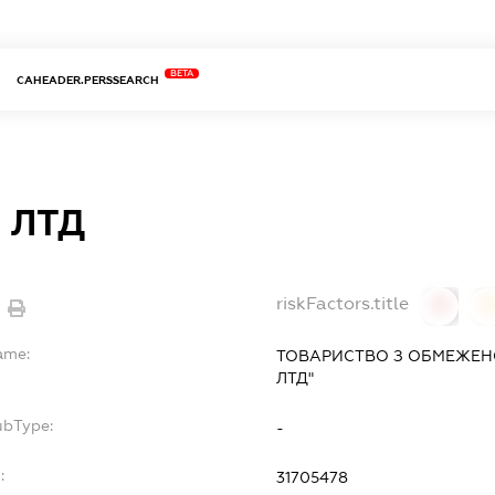
BETA
CAHEADER.PERSSEARCH
 ЛТД
riskFactors.title
0
ame:
ТОВАРИСТВО З ОБМЕЖЕН
ЛТД"
ubType:
-
:
31705478