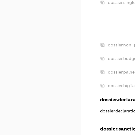
dossier.sing
dossier.non_
dossier.budg
dossier.paln
dossier.bigT
dossier.declara
dossier.declarat
dossier.sancti