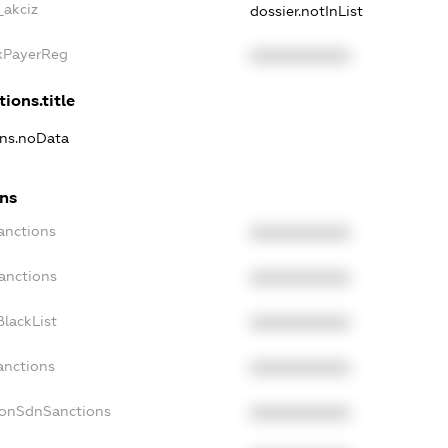
_akciz
dossier.notInList
axPayerReg
XXXXXXXXXX
ions.title
ons.noData
ons
anctions
XXXXXXXXXX
anctions
XXXXXXXXXX
lackList
XXXXXXXXXX
anctions
XXXXXXXXXX
NonSdnSanctions
XXXXXXXXXX