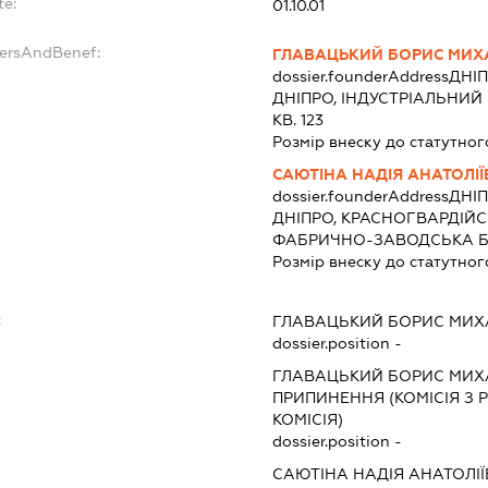
te:
01.10.01
dersAndBenef:
ГЛАВАЦЬКИЙ БОРИС МИ
dossier.founderAddress
ДНІП
ДНІПРО, ІНДУСТРІАЛЬНИЙ
КВ. 123
Розмір внеску до статутног
САЮТІНА НАДІЯ АНАТОЛІ
dossier.founderAddress
ДНІП
ДНІПРО, КРАСНОГВАРДІЙ
ФАБРИЧНО-ЗАВОДСЬКА БУД
Розмір внеску до статутног
:
ГЛАВАЦЬКИЙ БОРИС МИ
dossier.position -
ГЛАВАЦЬКИЙ БОРИС МИ
ПРИПИНЕННЯ (КОМІСІЯ З Р
КОМІСІЯ)
dossier.position -
САЮТІНА НАДІЯ АНАТОЛІ