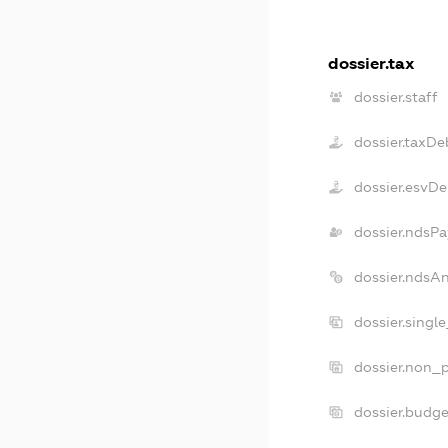
dossier.tax
dossier.staff
dossier.taxDe
dossier.esvDe
dossier.ndsPa
dossier.ndsA
dossier.singl
dossier.non_p
dossier.budg