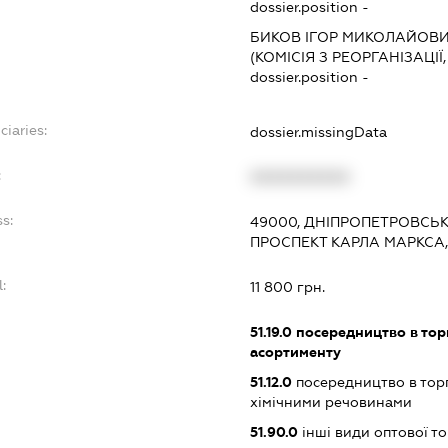
dossier.position -
БИКОВ ІГОР МИКОЛАЙОВ
(КОМІСІЯ З РЕОРГАНІЗАЦІЇ
dossier.position -
ciaries:
dossier.missingData
:
XXXXXXXXXX
s:
49000, ДНІПРОПЕТРОВСЬКА
ПРОСПЕКТ КАРЛА МАРКСА, 
:
11 800 грн.
51.19.0
посередництво в тор
асортименту
51.12.0
посередництво в торг
хімічними речовинами
51.90.0
інші види оптової то