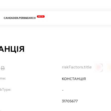
BETA
CAHEADER.PERSSEARCH
АНЦІЯ
riskFactors.title
0
ame:
КОНСТАНЦІЯ
ubType:
-
31705677