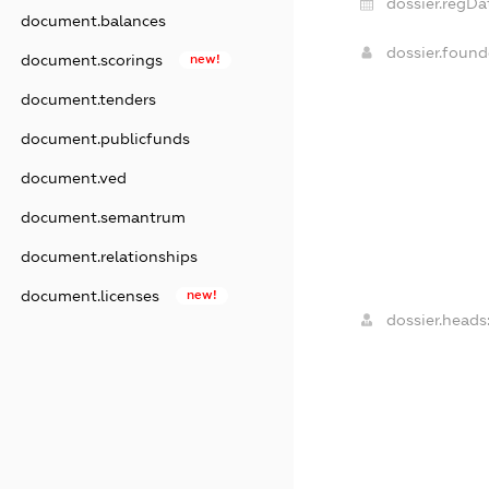
dossier.regDa
document.balances
dossier.foun
document.scorings
new!
document.tenders
document.publicfunds
document.ved
document.semantrum
document.relationships
document.licenses
new!
dossier.heads