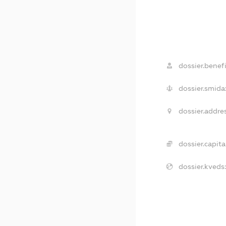
dossier.benefi
dossier.smida
dossier.addres
dossier.capital
dossier.kveds: