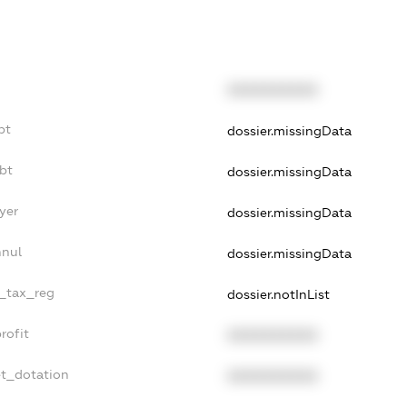
XXXXXXXXXX
bt
dossier.missingData
bt
dossier.missingData
yer
dossier.missingData
nnul
dossier.missingData
e_tax_reg
dossier.notInList
rofit
XXXXXXXXXX
et_dotation
XXXXXXXXXX