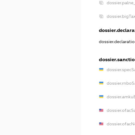
dossier.palne
dossier.bigT
dossier.declarat
dossier.declarati
dossier.sancti
dossier.specS
dossier.rnboS
dossier.amkuB
dossier.ofacS
dossier.ofac