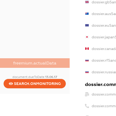
dossier.gbSan
dossier.ausSa
dossier.euSan
dossier.japan
dossier.cana
dossier.rfSan
freemium.actualData
dossier.russia
document.dueToDate
13.06.17
dossier.comm
SEARCH.ONMONITORING
dossier.comme
dossier.comm