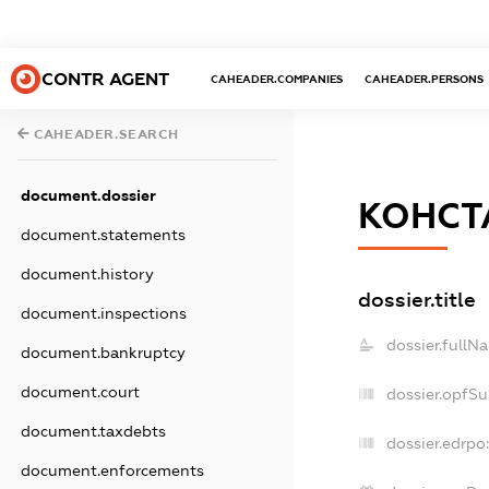
CONTR AGENT
CAHEADER.COMPANIES
CAHEADER.PERSONS
CAHEADER.SEARCH
document.dossier
КОНСТ
document.statements
document.history
dossier.title
document.inspections
dossier.fullN
document.bankruptcy
document.court
dossier.opfS
document.taxdebts
dossier.edrpo:
document.enforcements