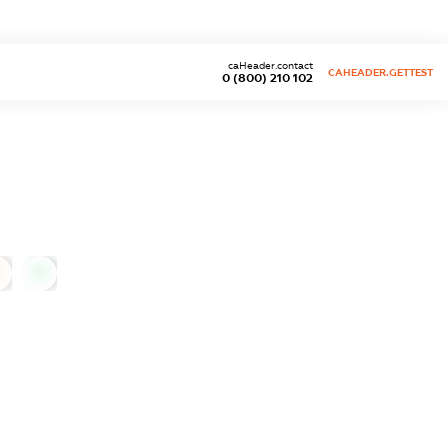
caHeader.contact
CAHEADER.GETTEST
0 (800) 210 102
0
0