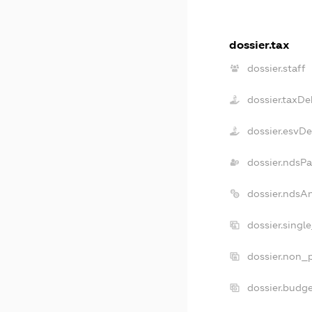
dossier.tax
dossier.staff
dossier.taxDe
dossier.esvD
dossier.ndsPa
dossier.ndsA
dossier.singl
dossier.non_p
dossier.budg