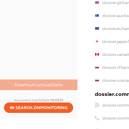
dossier.gbSa
dossier.ausSa
dossier.euSan
dossier.japan
dossier.cana
dossier.rfSan
dossier.russi
freemium.actualData
dossier.comm
document.dueToDate
19.07.25
dossier.comm
SEARCH.ONMONITORING
dossier.comm