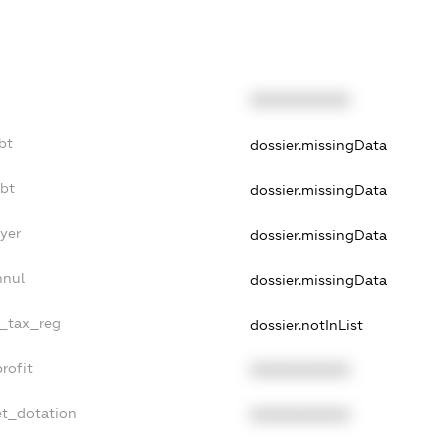
XXXXXXXXXX
bt
dossier.missingData
ebt
dossier.missingData
yer
dossier.missingData
nnul
dossier.missingData
e_tax_reg
dossier.notInList
rofit
XXXXXXXXXX
et_dotation
XXXXXXXXXX