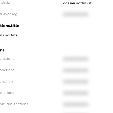
_akciz
dossier.notInList
axPayerReg
XXXXXXXXXX
tions.title
ons.noData
ons
anctions
XXXXXXXXXX
Sanctions
XXXXXXXXXX
BlackList
XXXXXXXXXX
anctions
XXXXXXXXXX
NonSdnSanctions
XXXXXXXXXX