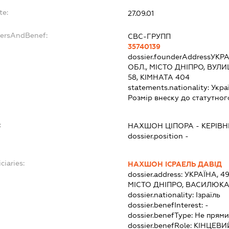
te:
27.09.01
dersAndBenef:
СВС-ГРУПП
35740139
dossier.founderAddress
УКРА
ОБЛ., МІСТО ДНІПРО, ВУ
58, КІМНАТА 404
statements.nationality:
Укра
Розмір внеску до статутног
:
НАХШОН ЦІПОРА
-
КЕРІВ
dossier.position -
ciaries:
НАХШОН ІСРАЕЛЬ ДАВІД
dossier.address:
УКРАЇНА, 4
МІСТО ДНІПРО, ВАСИЛЮКА
dossier.nationality:
Ізраїль
dossier.benefInterest:
-
dossier.benefType:
Не прями
dossier.benefRole:
КІНЦЕВИ