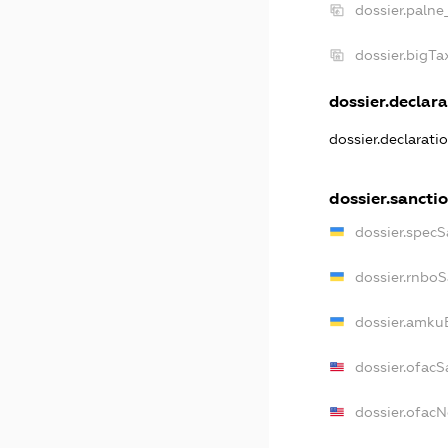
dossier.palne
dossier.bigT
dossier.declara
dossier.declarati
dossier.sancti
dossier.specS
dossier.rnbo
dossier.amku
dossier.ofacS
dossier.ofac