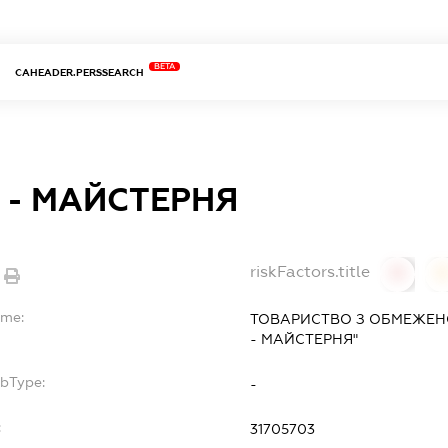
BETA
CAHEADER.PERSSEARCH
 - МАЙСТЕРНЯ
riskFactors.title
0
ame:
ТОВАРИСТВО З ОБМЕЖЕНО
- МАЙСТЕРНЯ"
ubType:
-
:
31705703