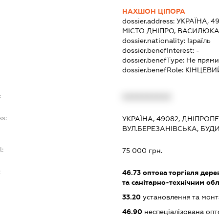
НАХШОН ЦІПОРА
dossier.address:
УКРАЇНА, 4
МІСТО ДНІПРО, ВАСИЛЮКА
dossier.nationality:
Ізраїль
dossier.benefInterest:
-
dossier.benefType:
Не прями
dossier.benefRole:
КІНЦЕВИ
:
XXXXXXXXXX
ss:
УКРАЇНА, 49082, ДНІПРОП
ВУЛ.БЕРЕЗАНІВСЬКА, БУД
l:
75 000 грн.
:
46.73
оптова торгівля дере
та санітарно-технічним об
33.20
установлення та монт
46.90
неспеціалізована опт