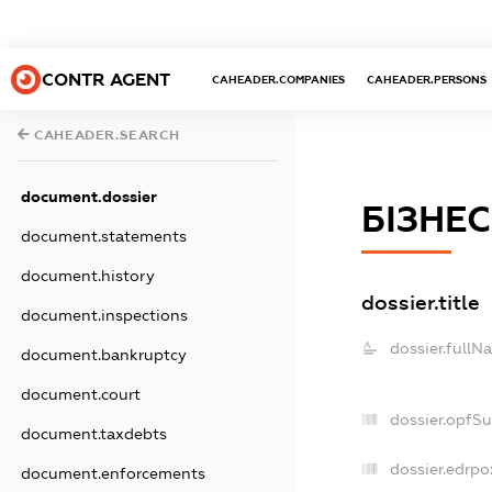
CONTR AGENT
CAHEADER.COMPANIES
CAHEADER.PERSONS
CAHEADER.SEARCH
document.dossier
БІЗНЕС
document.statements
document.history
dossier.title
document.inspections
dossier.fullN
document.bankruptcy
document.court
dossier.opfS
document.taxdebts
dossier.edrpo
document.enforcements