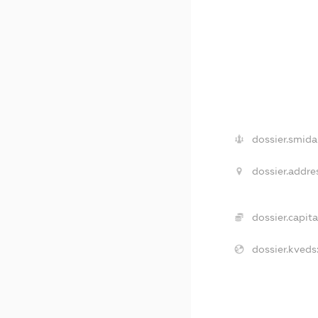
dossier.smida
dossier.addre
dossier.capita
dossier.kveds