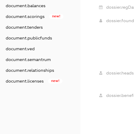
document.balances
dossier.regDa
document.scorings
new!
dossier.foun
document.tenders
document.publicfunds
document.ved
document.semantrum
document.relationships
dossier.heads
document.licenses
new!
dossier.benefi