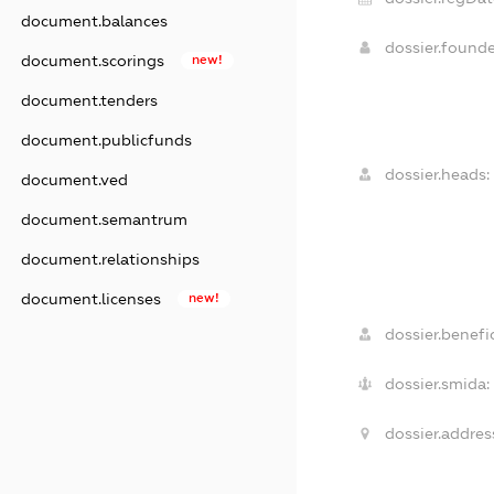
document.balances
dossier.found
document.scorings
new!
document.tenders
document.publicfunds
dossier.heads:
document.ved
document.semantrum
document.relationships
document.licenses
new!
dossier.benefic
dossier.smida:
dossier.addres