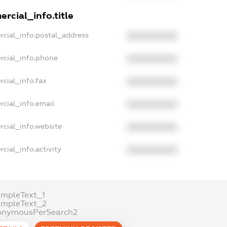
rcial_info.title
rcial_info.postal_address
XXXXXXXXXX
rcial_info.phone
XXXXXXXXXX
rcial_info.fax
XXXXXXXXXX
rcial_info.email
XXXXXXXXXX
rcial_info.website
XXXXXXXXXX
cial_info.activity
XXXXXXXXXX
ampleText_1
ampleText_2
onymousPerSearch2