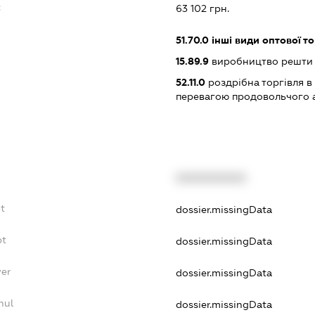
:
63 102 грн.
51.70.0
інші види оптової то
15.89.9
виробництво решти 
52.11.0
роздрібна торгівля в
перевагою продовольчого 
XXXXXXXXXX
t
dossier.missingData
bt
dossier.missingData
yer
dossier.missingData
nul
dossier.missingData