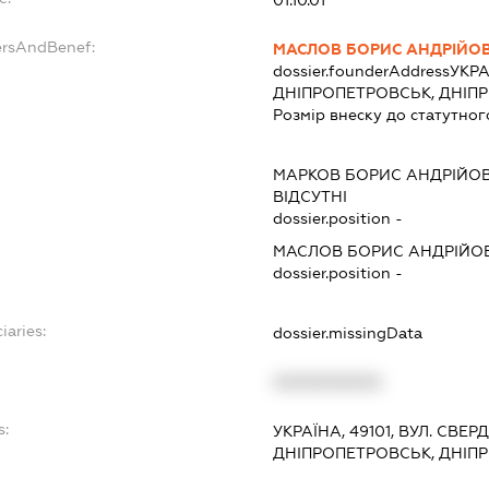
01.10.01
ersAndBenef:
МАСЛОВ БОРИС АНДРІЙО
dossier.founderAddress
УКРА
ДНІПРОПЕТРОВСЬК, ДНІП
Розмір внеску до статутног
МАРКОВ БОРИС АНДРІЙО
ВІДСУТНІ
dossier.position -
МАСЛОВ БОРИС АНДРІЙО
dossier.position -
iaries:
dossier.missingData
XXXXXXXXXX
s:
УКРАЇНА, 49101, ВУЛ. СВЕРДЛ
ДНІПРОПЕТРОВСЬК, ДНІП