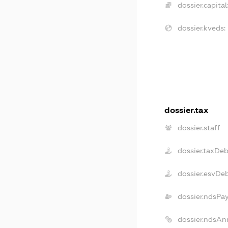
dossier.capital
dossier.kveds:
dossier.tax
dossier.staff
dossier.taxDeb
dossier.esvDe
dossier.ndsPa
dossier.ndsAn