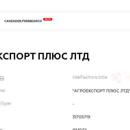
BETA
CAHEADER.PERSSEARCH
КСПОРТ ПЛЮС ЛТД
riskFactors.title
0
0
me:
"АГРОЕКСПОРТ ПЛЮС ЛТД
bType:
-
31705719
e: