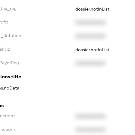
_tax_reg
dossier.notInList
ofit
XXXXXXXXXX
t_dotation
XXXXXXXXXX
akciz
dossier.notInList
xPayerReg
XXXXXXXXXX
ions.title
ons.noData
ns
anctions
XXXXXXXXXX
anctions
XXXXXXXXXX