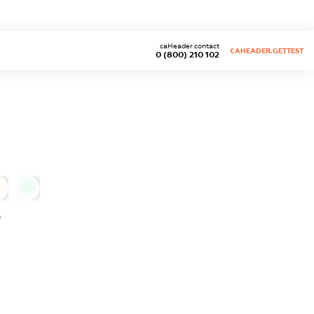
caHeader.contact
CAHEADER.GETTEST
0 (800) 210 102
0
"