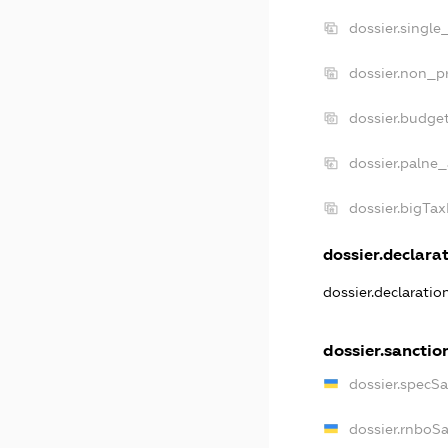
dossier.single
dossier.non_pr
dossier.budge
dossier.palne_
dossier.bigTa
dossier.declarat
dossier.declarati
dossier.sanctio
dossier.specS
dossier.rnboS