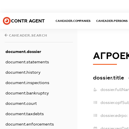
CONTR AGENT
CAHEADER.COMPANIES
CAHEADER.PERSONS
CAHEADER.SEARCH
document.dossier
АГРОЕ
document.statements
document.history
dossier.title
document.inspections
dossier.fullNa
document.bankruptcy
dossier.opfSu
document.court
document.taxdebts
dossier.edrpo:
document.enforcements
dossier.regDat