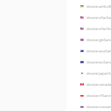
dossier.amkuB
dossier.ofacS
dossier.ofacN
dossier.gbSan
dossier.ausSa
dossier.euSan
dossier.japan
dossier.canad
dossier.rfSanc
dossier.russia