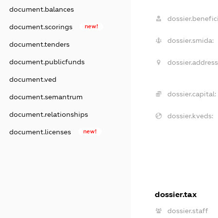
document.balances
dossier.benefici
document.scorings
new!
dossier.smida:
document.tenders
document.publicfunds
dossier.address
document.ved
dossier.capital:
document.semantrum
document.relationships
dossier.kveds:
document.licenses
new!
dossier.tax
dossier.staff