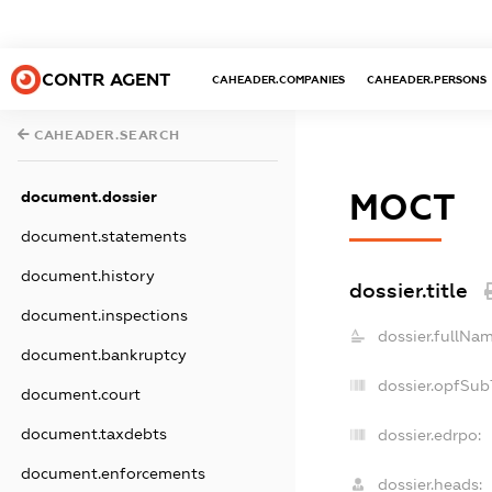
CONTR AGENT
CAHEADER.COMPANIES
CAHEADER.PERSONS
CAHEADER.SEARCH
МОСТ
document.dossier
document.statements
document.history
dossier.title
document.inspections
dossier.fullNam
document.bankruptcy
dossier.opfSub
document.court
document.taxdebts
dossier.edrpo:
document.enforcements
dossier.heads: