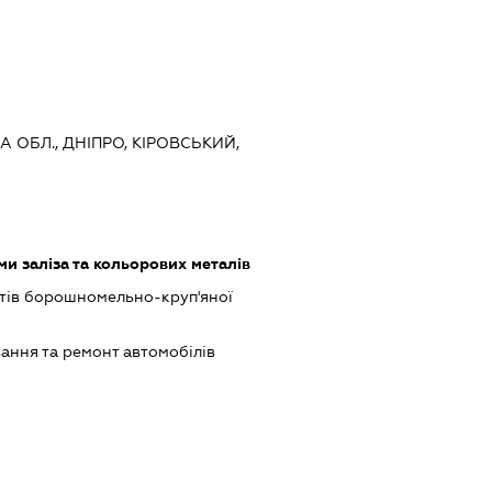
 ОБЛ., ДНІПРО, КІРОВСЬКИЙ,
ми заліза та кольорових металів
тів борошномельно-круп'яної
ання та ремонт автомобілів