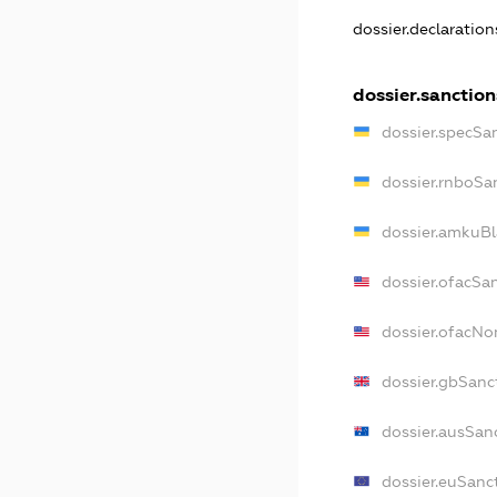
dossier.declaratio
dossier.sanction
dossier.specSa
dossier.rnboSa
dossier.amkuBl
dossier.ofacSa
dossier.ofacN
dossier.gbSanc
dossier.ausSan
dossier.euSanc