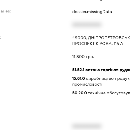
aries:
dossier.missingData
XXXXXXXXXX
:
49000, ДНІПРОПЕТРОВСЬКА
ПРОСПЕКТ КІРОВА, 115 А
11 800 грн.
51.52.1
оптова торгівля руда
15.61.0
виробництво продук
промисловості
50.20.0
технічне обслуговув
XXXXXXXXXX