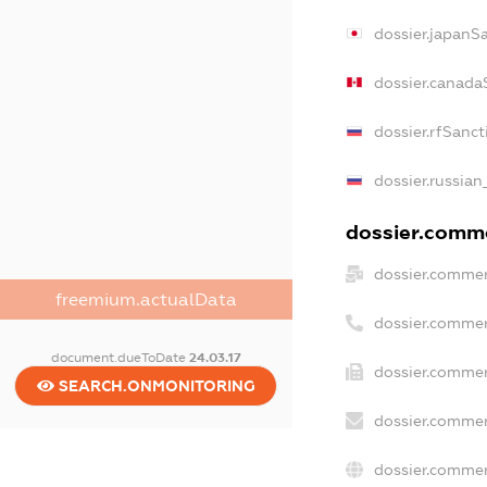
dossier.japanS
dossier.canada
dossier.rfSanct
dossier.russian
dossier.comme
dossier.commer
freemium.actualData
dossier.commer
document.dueToDate
24.03.17
dossier.commer
SEARCH.ONMONITORING
dossier.commer
dossier.commer