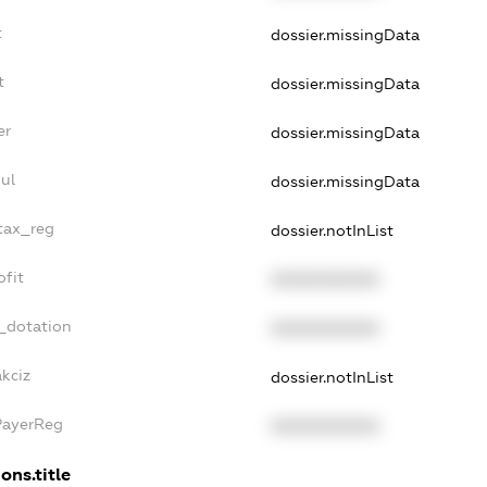
t
dossier.missingData
t
dossier.missingData
er
dossier.missingData
ul
dossier.missingData
_tax_reg
dossier.notInList
ofit
XXXXXXXXXX
_dotation
XXXXXXXXXX
akciz
dossier.notInList
PayerReg
XXXXXXXXXX
ons.title