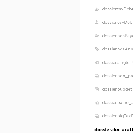
dossier.taxDeb
dossier.esvDeb
dossier.ndsPay
dossier.ndsAnn
dossier.single
dossier.non_pr
dossier.budget
dossier.palne_
dossier.bigTax
dossier.declarati