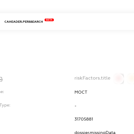
BETA
CAHEADER.PERSSEARCH
riskFactors.title
0
0
e:
МОСТ
Type:
-
31705881
dossier.missingData