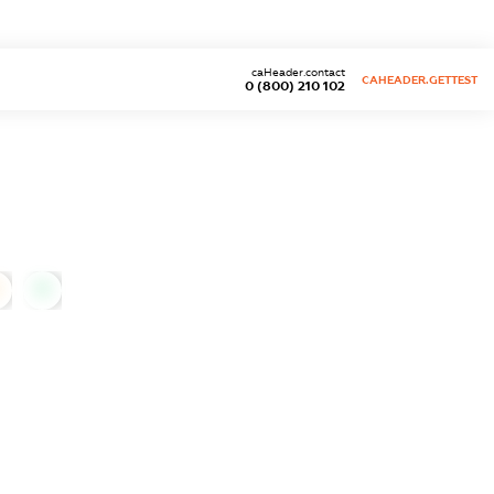
caHeader.contact
CAHEADER.GETTEST
0 (800) 210 102
0