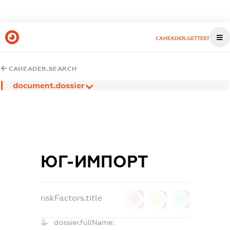
CAHEADER.GETTEST
CAHEADER.SEARCH
document.dossier
ЮГ-ИМПОРТ
riskFactors.title
0
0
0
dossier.fullName: