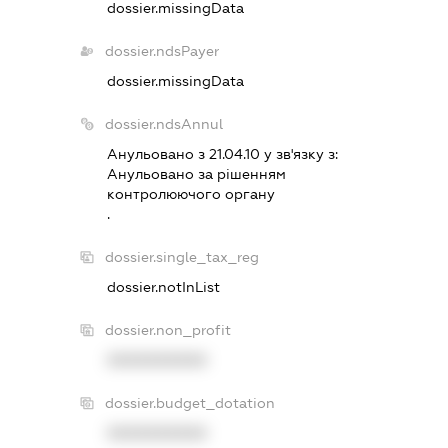
dossier.missingData
dossier.ndsPayer
dossier.missingData
dossier.ndsAnnul
Анульовано з 21.04.10 у зв'язку з:
Анульовано за рiшенням
контролюючого органу
.
dossier.single_tax_reg
dossier.notInList
dossier.non_profit
XXXXXXXXXX
dossier.budget_dotation
XXXXXXXXXX