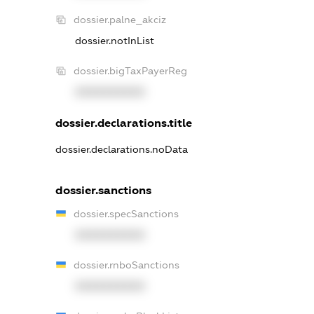
dossier.palne_akciz
dossier.notInList
dossier.bigTaxPayerReg
XXXXXXXXXX
dossier.declarations.title
dossier.declarations.noData
dossier.sanctions
dossier.specSanctions
XXXXXXXXXX
dossier.rnboSanctions
XXXXXXXXXX