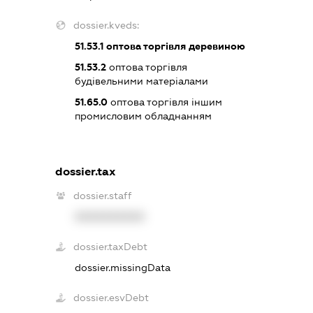
dossier.kveds:
51.53.1
оптова торгівля деревиною
51.53.2
оптова торгівля
будівельними матеріалами
51.65.0
оптова торгівля іншим
промисловим обладнанням
dossier.tax
dossier.staff
XXXXXXXXXX
dossier.taxDebt
dossier.missingData
dossier.esvDebt