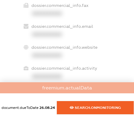
dossier.commercial_info.fax
XXXXXXXXXX
dossier.commercial_info.email
XXXXXXXXXX
dossier.commercial_info.website
XXXXXXXXXX
dossier.commercial_info.activity
XXXXXXXXXX
freemium.actualData
freemium.exampleText_1
freemium.exampleText_2
document.dueToDate
26.08.24
SEARCH.ONMONITORING
freemium.anonymousPerSearch2
FREEMIUM.DETAILS
FREEMIUM.REGISTER