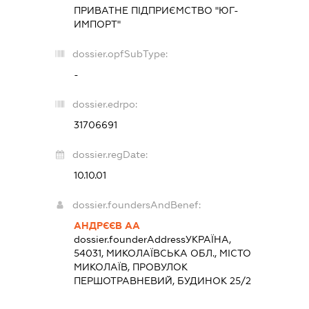
ПРИВАТНЕ ПІДПРИЄМСТВО "ЮГ-
ИМПОРТ"
dossier.opfSubType:
-
dossier.edrpo:
31706691
dossier.regDate:
10.10.01
dossier.foundersAndBenef:
АНДРЄЄВ АА
dossier.founderAddress
УКРАЇНА,
54031, МИКОЛАЇВСЬКА ОБЛ., МІСТО
МИКОЛАЇВ, ПРОВУЛОК
ПЕРШОТРАВНЕВИЙ, БУДИНОК 25/2