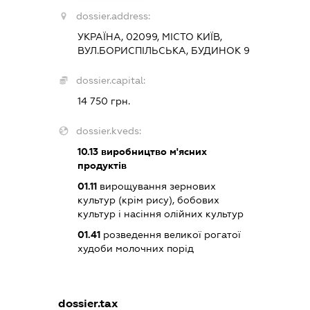
dossier.address:
УКРАЇНА, 02099, МІСТО КИЇВ,
ВУЛ.БОРИСПІЛЬСЬКА, БУДИНОК 9
dossier.capital:
14 750 грн.
dossier.kveds:
10.13
виробництво м'ясних
продуктів
01.11
вирощування зернових
культур (крім рису), бобових
культур і насіння олійних культур
01.41
розведення великої рогатої
худоби молочних порід
dossier.tax