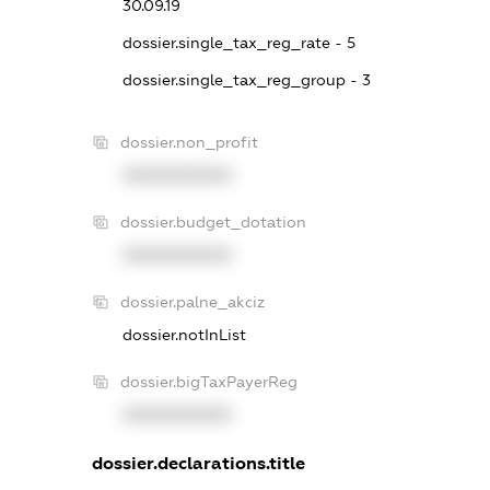
30.09.19
dossier.single_tax_reg_rate - 5
dossier.single_tax_reg_group - 3
dossier.non_profit
XXXXXXXXXX
dossier.budget_dotation
XXXXXXXXXX
dossier.palne_akciz
dossier.notInList
dossier.bigTaxPayerReg
XXXXXXXXXX
dossier.declarations.title