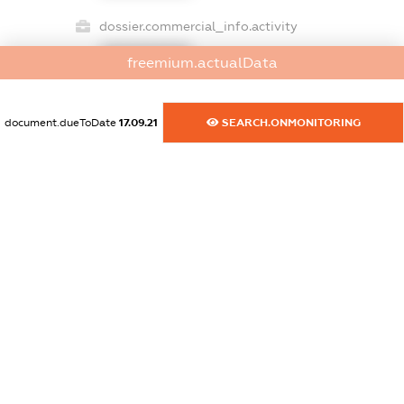
dossier.commercial_info.activity
XXXXXXXXXX
freemium.actualData
document.dueToDate
17.09.21
SEARCH.ONMONITORING
freemium.exampleText_1
freemium.exampleText_2
freemium.anonymousPerSearch2
FREEMIUM.DETAILS
FREEMIUM.REGISTER