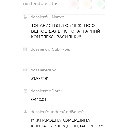
riskFactors.title
0
0
0
dossier.fullName:
ТОВАРИСТВО З ОБМЕЖЕНОЮ
ВІДПОВІДАЛЬНІСТЮ "АГРАРНИЙ
КОМПЛЕКС "ВАСИЛЬКИ"
dossier.opfSubType:
-
dossier.edrpo:
31707281
dossier.regDate:
04.10.01
dossier.foundersAndBenef:
МІЖНАРОДНА КОМЕРЦІЙНА
КОМПАНІЯ "ЛЕРДЕН ІНДАСТРІ ІНК"