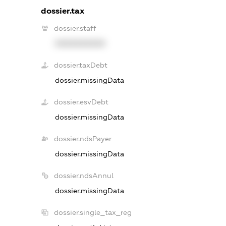
dossier.tax
dossier.staff
XXXXXXXXXX
dossier.taxDebt
dossier.missingData
dossier.esvDebt
dossier.missingData
dossier.ndsPayer
dossier.missingData
dossier.ndsAnnul
dossier.missingData
dossier.single_tax_reg