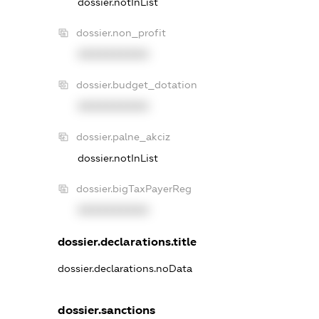
dossier.notInList
dossier.non_profit
XXXXXXXXXX
dossier.budget_dotation
XXXXXXXXXX
dossier.palne_akciz
dossier.notInList
dossier.bigTaxPayerReg
XXXXXXXXXX
dossier.declarations.title
dossier.declarations.noData
dossier.sanctions