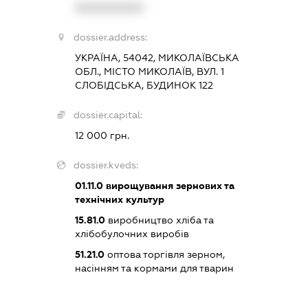
XXXXXXXXXX
dossier.address:
УКРАЇНА, 54042, МИКОЛАЇВСЬКА
ОБЛ., МІСТО МИКОЛАЇВ, ВУЛ. 1
СЛОБІДСЬКА, БУДИНОК 122
dossier.capital:
12 000 грн.
dossier.kveds:
01.11.0
вирощування зернових та
технічних культур
15.81.0
виробництво хліба та
хлібобулочних виробів
51.21.0
оптова торгівля зерном,
насінням та кормами для тварин