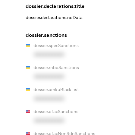
dossier.declarations.title
dossier.declarations.noData
dossier.sanctions
dossier.specSanctions
XXXXXXXXXX
dossier.rnboSanctions
XXXXXXXXXX
dossier.amkuBlackList
XXXXXXXXXX
dossier.ofacSanctions
XXXXXXXXXX
dossier.ofacNonSdnSanctions