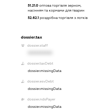
51.21.0
оптова торгівля зерном,
насінням та кормами для тварин
52.62.1
роздрібна торгівля з лотків
dossier.tax
dossier.staff
XXXXXXXXXX
dossier.taxDebt
dossier.missingData
dossier.esvDebt
dossier.missingData
dossier.ndsPayer
dossier.missingData