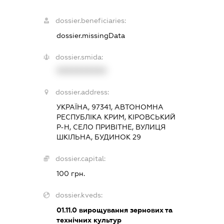
dossier.beneficiaries:
dossier.missingData
dossier.smida:
XXXXXXXXXX
dossier.address:
УКРАЇНА, 97341, АВТОНОМНА
РЕСПУБЛІКА КРИМ, КІРОВСЬКИЙ
Р-Н, СЕЛО ПРИВІТНЕ, ВУЛИЦЯ
ШКІЛЬНА, БУДИНОК 29
dossier.capital:
100 грн.
dossier.kveds:
01.11.0
вирощування зернових та
технічних культур