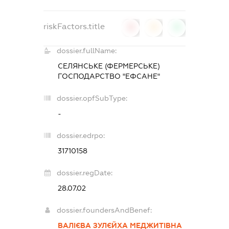
riskFactors.title
0
0
0
dossier.fullName:
СЕЛЯНСЬКЕ (ФЕРМЕРСЬКЕ)
ГОСПОДАРСТВО "ЕФСАНЕ"
dossier.opfSubType:
-
dossier.edrpo:
31710158
dossier.regDate:
28.07.02
dossier.foundersAndBenef:
ВАЛІЄВА ЗУЛЄЙХА МЕДЖИТІВНА