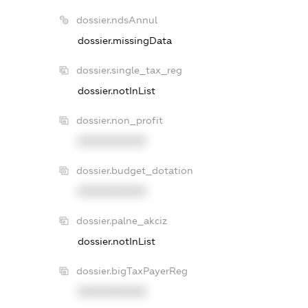
dossier.ndsAnnul
dossier.missingData
dossier.single_tax_reg
dossier.notInList
dossier.non_profit
XXXXXXXXXX
dossier.budget_dotation
XXXXXXXXXX
dossier.palne_akciz
dossier.notInList
dossier.bigTaxPayerReg
XXXXXXXXXX