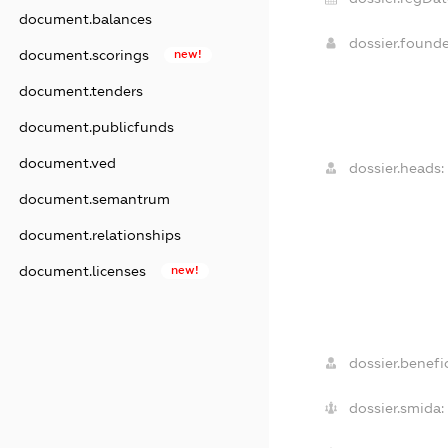
document.balances
dossier.found
document.scorings
new!
document.tenders
document.publicfunds
document.ved
dossier.heads:
document.semantrum
document.relationships
document.licenses
new!
dossier.benefic
dossier.smida: