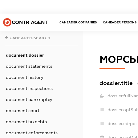
CONTR AGENT
CAHEADER.COMPANIES
CAHEADER.PERSONS
CAHEADER.SEARCH
document.dossier
МОРСЬК
document.statements
document.history
dossier.title
document.inspections
dossier.fullNa
document.bankruptcy
dossier.opfSu
document.court
document.taxdebts
dossier.edrpo:
document.enforcements
dossier.regDat