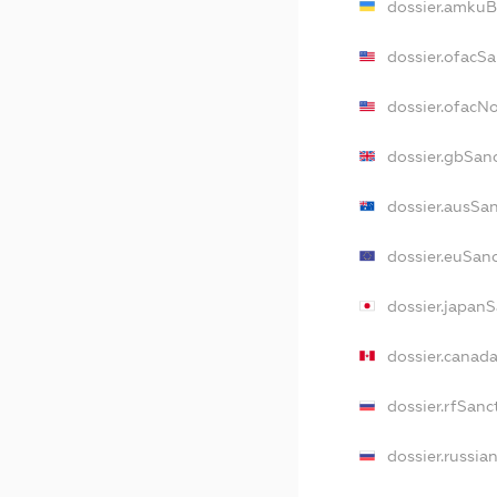
dossier.amkuB
dossier.ofacS
dossier.ofacN
dossier.gbSan
dossier.ausSa
dossier.euSan
dossier.japan
dossier.canad
dossier.rfSanc
dossier.russia