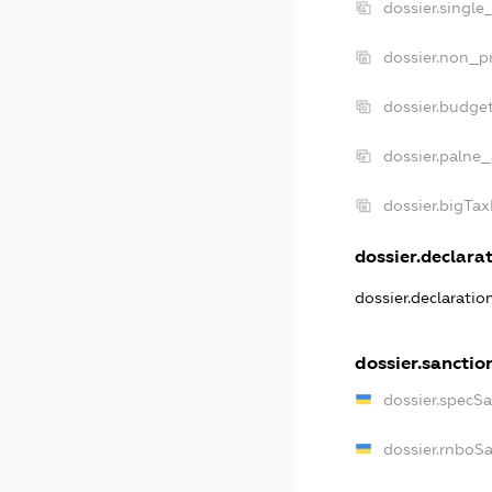
dossier.single
dossier.non_pr
dossier.budge
dossier.palne_
dossier.bigTa
dossier.declarat
dossier.declarati
dossier.sanctio
dossier.specS
dossier.rnboS