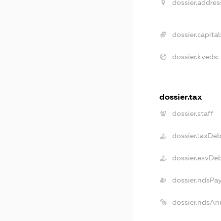
dossier.addres
dossier.capital
dossier.kveds:
dossier.tax
dossier.staff
dossier.taxDeb
dossier.esvDe
dossier.ndsPa
dossier.ndsAn