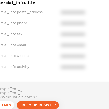
rcial_info.title
rcial_info.postal_address
XXXXXXXXXX
rcial_info.phone
XXXXXXXXXX
cial_info.fax
XXXXXXXXXX
rcial_info.email
XXXXXXXXXX
rcial_info.website
XXXXXXXXXX
cial_info.activity
XXXXXXXXXX
ampleText_1
ampleText_2
onymousPerSearch2
ETAILS
FREEMIUM.REGISTER