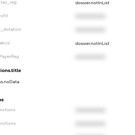
_tax_reg
dossier.notInList
ofit
XXXXXXXXXX
t_dotation
XXXXXXXXXX
akciz
dossier.notInList
xPayerReg
XXXXXXXXXX
ions.title
ons.noData
ns
anctions
XXXXXXXXXX
anctions
XXXXXXXXXX