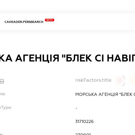
BETA
CAHEADER.PERSSEARCH
А АГЕНЦІЯ "БЛЕК СІ НАВІ
riskFactors.title
0
0
me:
МОРСЬКА АГЕНЦІЯ "БЛЕК С
bType:
-
31710226
e:
27.09.01