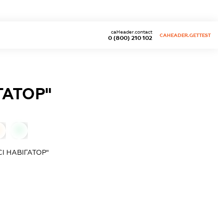
caHeader.contact
CAHEADER.GETTEST
0 (800) 210 102
ГАТОР"
0
І НАВІГАТОР"