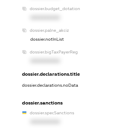
dossier.budget_dotation
XXXXXXXXXX
dossier.palne_akciz
dossier.notInList
dossier.bigTaxPayerReg
XXXXXXXXXX
dossier.declarations.title
dossier.declarations.noData
dossier.sanctions
dossier.specSanctions
XXXXXXXXXX