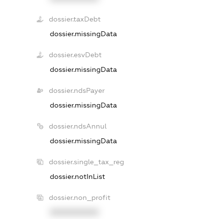
dossier.taxDebt
dossier.missingData
dossier.esvDebt
dossier.missingData
dossier.ndsPayer
dossier.missingData
dossier.ndsAnnul
dossier.missingData
dossier.single_tax_reg
dossier.notInList
dossier.non_profit
XXXXXXXXXX