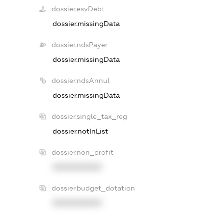
dossier.esvDebt
dossier.missingData
dossier.ndsPayer
dossier.missingData
dossier.ndsAnnul
dossier.missingData
dossier.single_tax_reg
dossier.notInList
dossier.non_profit
XXXXXXXXXX
dossier.budget_dotation
XXXXXXXXXX