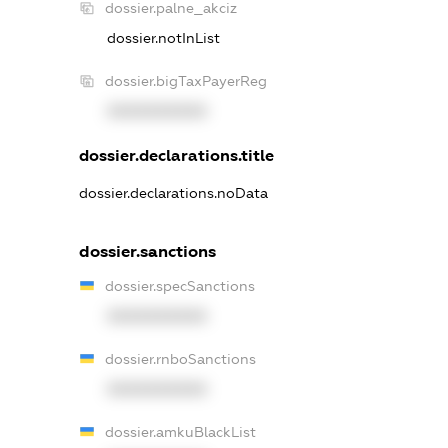
dossier.palne_akciz
dossier.notInList
dossier.bigTaxPayerReg
XXXXXXXXXX
dossier.declarations.title
dossier.declarations.noData
dossier.sanctions
dossier.specSanctions
XXXXXXXXXX
dossier.rnboSanctions
XXXXXXXXXX
dossier.amkuBlackList