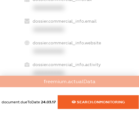
XXXXXXXXXX
dossier.commercial_info.email
XXXXXXXXXX
dossier.commercial_info.website
XXXXXXXXXX
dossier.commercial_info.activity
XXXXXXXXXX
freemium.actualData
freemium.exampleText_1
document.dueToDate
24.03.17
SEARCH.ONMONITORING
freemium.exampleText_2
freemium.anonymousPerSearch2
FREEMIUM.DETAILS
FREEMIUM.REGISTER