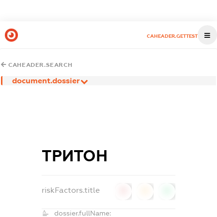
CAHEADER.GETTEST
CAHEADER.SEARCH
document.dossier
ТРИТОН
riskFactors.title
0
0
0
dossier.fullName: