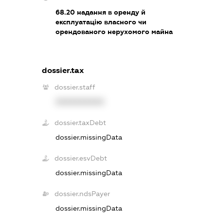
68.20
надання в оренду й
експлуатацію власного чи
орендованого нерухомого майна
dossier.tax
dossier.staff
XXXXXXXXXX
dossier.taxDebt
dossier.missingData
dossier.esvDebt
dossier.missingData
dossier.ndsPayer
dossier.missingData