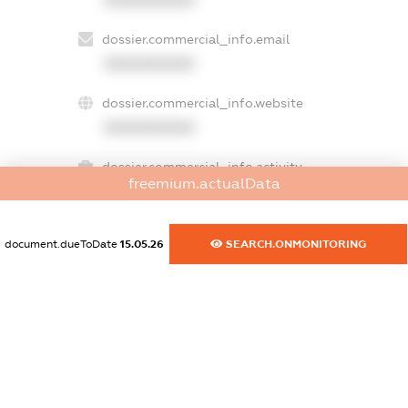
XXXXXXXXXX
dossier.commercial_info.email
XXXXXXXXXX
dossier.commercial_info.website
XXXXXXXXXX
dossier.commercial_info.activity
freemium.actualData
XXXXXXXXXX
document.dueToDate
15.05.26
SEARCH.ONMONITORING
freemium.exampleText_1
freemium.exampleText_2
freemium.anonymousPerSearch2
FREEMIUM.DETAILS
FREEMIUM.REGISTER