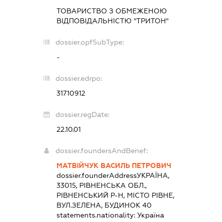
ТОВАРИСТВО З ОБМЕЖЕНОЮ
ВІДПОВІДАЛЬНІСТЮ "ТРИТОН"
dossier.opfSubType:
-
dossier.edrpo:
31710912
dossier.regDate:
22.10.01
dossier.foundersAndBenef:
МАТВІЙЧУК ВАСИЛЬ ПЕТРОВИЧ
dossier.founderAddress
УКРАЇНА,
33015, РІВНЕНСЬКА ОБЛ.,
РІВНЕНСЬКИЙ Р-Н, МІСТО РІВНЕ,
ВУЛ.ЗЕЛЕНА, БУДИНОК 40
statements.nationality:
Україна