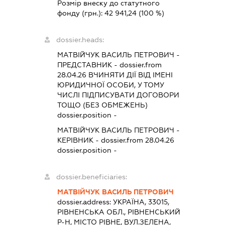
Розмір внеску до статутного
фонду (грн.):
42 941,24
(100 %)
dossier.heads:
МАТВІЙЧУК ВАСИЛЬ ПЕТРОВИЧ
-
ПРЕДСТАВНИК
- dossier.from
28.04.26
ВЧИНЯТИ ДІЇ ВІД ІМЕНІ
ЮРИДИЧНОЇ ОСОБИ, У ТОМУ
ЧИСЛІ ПІДПИСУВАТИ ДОГОВОРИ
ТОЩО (БЕЗ ОБМЕЖЕНЬ)
dossier.position -
МАТВІЙЧУК ВАСИЛЬ ПЕТРОВИЧ
-
КЕРІВНИК
- dossier.from 28.04.26
dossier.position -
dossier.beneficiaries:
МАТВІЙЧУК ВАСИЛЬ ПЕТРОВИЧ
dossier.address:
УКРАЇНА, 33015,
РІВНЕНСЬКА ОБЛ., РІВНЕНСЬКИЙ
Р-Н, МІСТО РІВНЕ, ВУЛ.ЗЕЛЕНА,