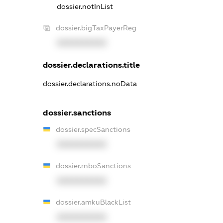
dossier.notInList
dossier.bigTaxPayerReg
XXXXXXXXXX
dossier.declarations.title
dossier.declarations.noData
dossier.sanctions
dossier.specSanctions
XXXXXXXXXX
dossier.rnboSanctions
XXXXXXXXXX
dossier.amkuBlackList
XXXXXXXXXX