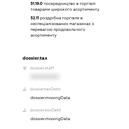
51.19.0
посередництво в торгівлі
товарами широкого асортименту
52.11
роздрібна торгівля в
неспеціалізованих магазинах з
перевагою продовольчого
асортименту
dossier.tax
dossier.staff
XXXXXXXXXX
dossier.taxDebt
dossier.missingData
dossier.esvDebt
dossier.missingData