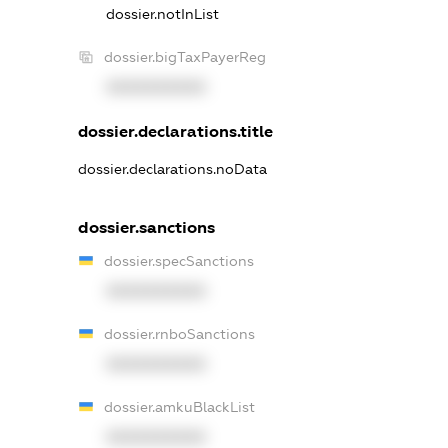
dossier.notInList
dossier.bigTaxPayerReg
XXXXXXXXXX
dossier.declarations.title
dossier.declarations.noData
dossier.sanctions
dossier.specSanctions
XXXXXXXXXX
dossier.rnboSanctions
XXXXXXXXXX
dossier.amkuBlackList
XXXXXXXXXX