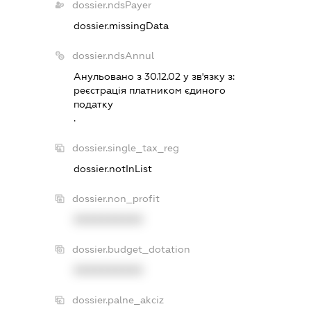
dossier.ndsPayer
dossier.missingData
dossier.ndsAnnul
Анульовано з 30.12.02 у зв'язку з:
реєстрацiя платником єдиного
податку
.
dossier.single_tax_reg
dossier.notInList
dossier.non_profit
XXXXXXXXXX
dossier.budget_dotation
XXXXXXXXXX
dossier.palne_akciz