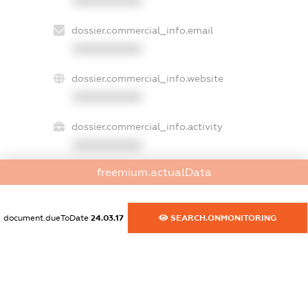
XXXXXXXXXX
dossier.commercial_info.email
XXXXXXXXXX
dossier.commercial_info.website
XXXXXXXXXX
dossier.commercial_info.activity
XXXXXXXXXX
freemium.actualData
freemium.exampleText_1
freemium.exampleText_2
document.dueToDate
24.03.17
SEARCH.ONMONITORING
freemium.anonymousPerSearch2
FREEMIUM.DETAILS
FREEMIUM.REGISTER