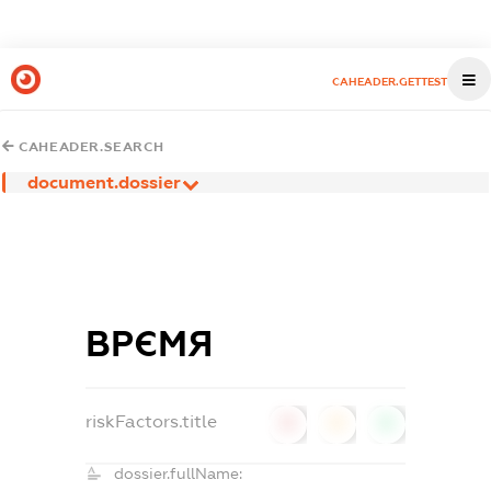
CAHEADER.GETTEST
CAHEADER.SEARCH
document.dossier
ВРЄМЯ
riskFactors.title
0
0
0
dossier.fullName: