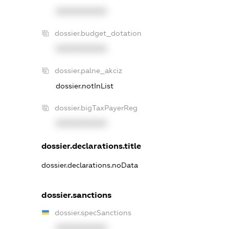
XXXXXXXXXX
dossier.budget_dotation
XXXXXXXXXX
dossier.palne_akciz
dossier.notInList
dossier.bigTaxPayerReg
XXXXXXXXXX
dossier.declarations.title
dossier.declarations.noData
dossier.sanctions
dossier.specSanctions
XXXXXXXXXX