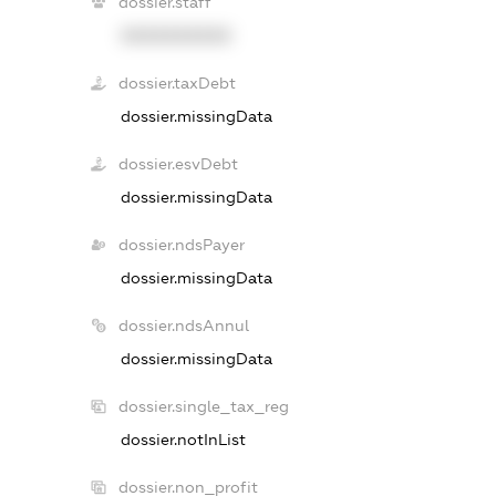
dossier.staff
XXXXXXXXXX
dossier.taxDebt
dossier.missingData
dossier.esvDebt
dossier.missingData
dossier.ndsPayer
dossier.missingData
dossier.ndsAnnul
dossier.missingData
dossier.single_tax_reg
dossier.notInList
dossier.non_profit