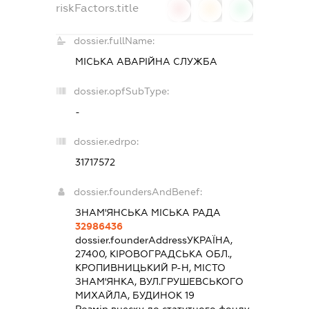
riskFactors.title
0
0
0
dossier.fullName:
МІСЬКА АВАРІЙНА СЛУЖБА
dossier.opfSubType:
-
dossier.edrpo:
31717572
dossier.foundersAndBenef:
ЗНАМ'ЯНСЬКА МІСЬКА РАДА
32986436
dossier.founderAddress
УКРАЇНА,
27400, КІРОВОГРАДСЬКА ОБЛ.,
КРОПИВНИЦЬКИЙ Р-Н, МІСТО
ЗНАМ'ЯНКА, ВУЛ.ГРУШЕВСЬКОГО
МИХАЙЛА, БУДИНОК 19
Розмір внеску до статутного фонду