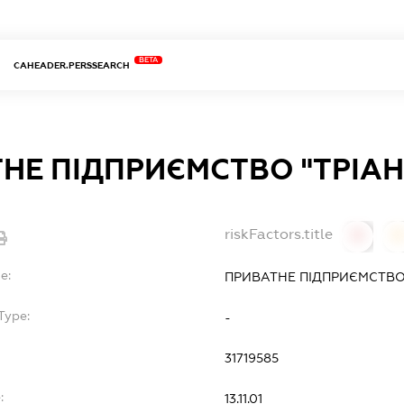
BETA
CAHEADER.PERSSEARCH
НЕ ПІДПРИЄМСТВО "ТРІАН
riskFactors.title
0
0
e:
ПРИВАТНЕ ПІДПРИЄМСТВО
Type:
-
31719585
:
13.11.01