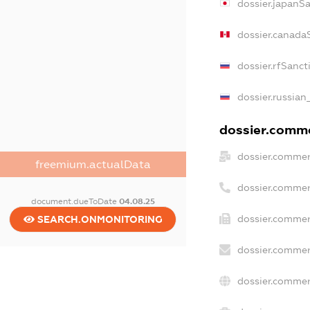
dossier.japanS
dossier.canada
dossier.rfSanct
dossier.russian
dossier.commer
dossier.commer
freemium.actualData
dossier.commer
document.dueToDate
04.08.25
dossier.commer
SEARCH.ONMONITORING
dossier.commer
dossier.commer