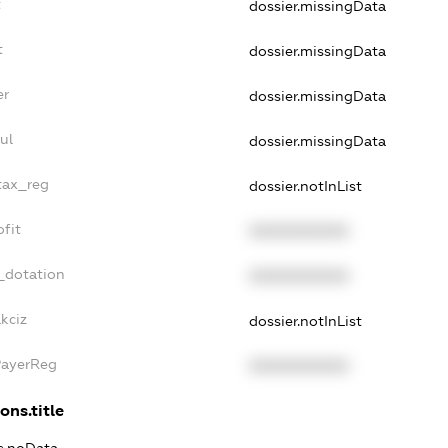
t
dossier.missingData
t
dossier.missingData
er
dossier.missingData
ul
dossier.missingData
tax_reg
dossier.notInList
fit
XXXXXXXXXX
_dotation
XXXXXXXXXX
kciz
dossier.notInList
PayerReg
XXXXXXXXXX
ons.title