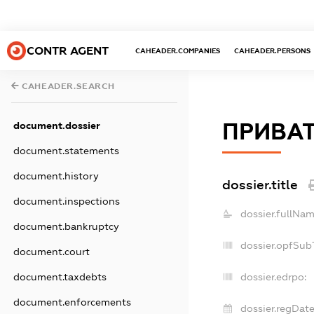
CONTR AGENT
CAHEADER.COMPANIES
CAHEADER.PERSONS
CAHEADER.SEARCH
ПРИВАТ
document.dossier
document.statements
document.history
dossier.title
document.inspections
dossier.fullNam
document.bankruptcy
dossier.opfSub
document.court
document.taxdebts
dossier.edrpo:
document.enforcements
dossier.regDate