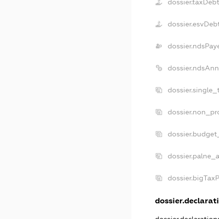
dossier.taxDeb
dossier.esvDeb
dossier.ndsPay
dossier.ndsAnn
dossier.single_
dossier.non_pro
dossier.budget
dossier.palne_a
dossier.bigTax
dossier.declarati