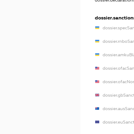
dossier.declaratio
dossier.sanction
dossier.specSa
dossier.rnboSa
dossier.amkuBl
dossier.ofacSa
dossier.ofacN
dossier.gbSanc
dossier.ausSan
dossier.euSanc