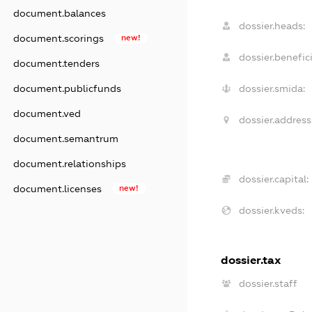
document.balances
dossier.heads:
document.scorings
new!
dossier.benefici
document.tenders
document.publicfunds
dossier.smida:
document.ved
dossier.address
document.semantrum
document.relationships
dossier.capital:
document.licenses
new!
dossier.kveds:
dossier.tax
dossier.staff