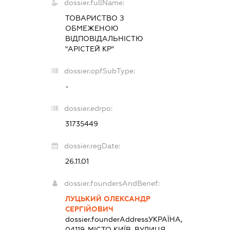
dossier.fullName:
ТОВАРИСТВО З
ОБМЕЖЕНОЮ
ВІДПОВІДАЛЬНІСТЮ
"АРІСТЕЙ КР"
dossier.opfSubType:
-
dossier.edrpo:
31735449
dossier.regDate:
26.11.01
dossier.foundersAndBenef:
ЛУЦЬКИЙ ОЛЕКСАНДР
СЕРГІЙОВИЧ
dossier.founderAddress
УКРАЇНА,
04119, МІСТО КИЇВ, ВУЛИЦЯ