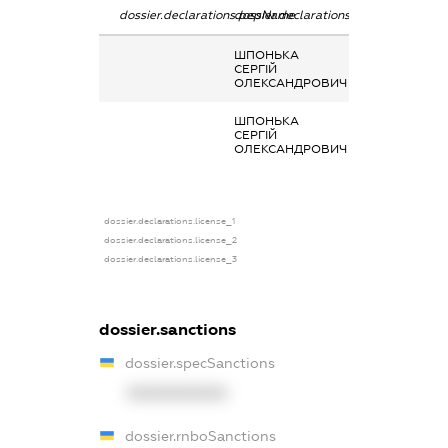
dossier.declarations.pepName
dossier.declarations.personName
dossier.declarat
ШПОНЬКА
Інше
СЕРГІЙ
ОЛЕКСАНДРОВИЧ
ШПОНЬКА
Заробітна плата
СЕРГІЙ
отримана за
ОЛЕКСАНДРОВИЧ
основним місце
роботи
dossier.declarations.license_1
dossier.declarations.license_2
dossier.declarations.license_3
dossier.sanctions
dossier.specSanctions
XXXXXXXXXX
dossier.rnboSanctions