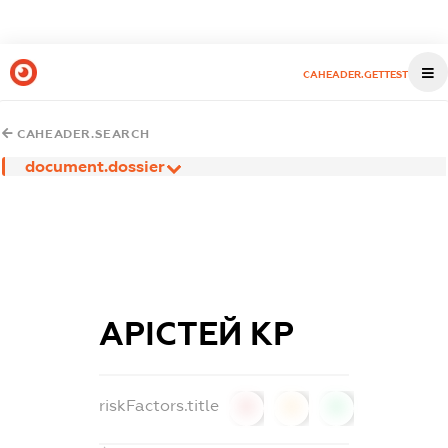
CAHEADER.GETTEST
CAHEADER.SEARCH
document.dossier
АРІСТЕЙ КР
riskFactors.title
0
0
0