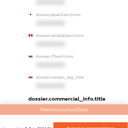
XXXXXXXXXX
dossier.japanSanctions
XXXXXXXXXX
dossier.canadaSanctions
XXXXXXXXXX
dossier.rfSanctions
XXXXXXXXXX
dossier.russian_reg_title
XXXXXXXXXX
dossier.commercial_info.title
freemium.actualData
dossier.commercial_info.postal_address
XXXXXXXXXX