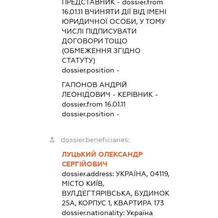
ПРЕДСТАВНИК
- dossier.from
16.01.11
ВЧИНЯТИ ДІЇ ВІД ІМЕНІ
ЮРИДИЧНОЇ ОСОБИ, У ТОМУ
ЧИСЛІ ПІДПИСУВАТИ
ДОГОВОРИ ТОЩО
(ОБМЕЖЕННЯ ЗГІДНО
СТАТУТУ)
dossier.position -
ГАПОНОВ АНДРІЙ
ЛЕОНІДОВИЧ
-
КЕРІВНИК
-
dossier.from 16.01.11
dossier.position -
dossier.beneficiaries:
ЛУЦЬКИЙ ОЛЕКСАНДР
СЕРГІЙОВИЧ
dossier.address:
УКРАЇНА, 04119,
МІСТО КИЇВ,
ВУЛ.ДЕГТЯРІВСЬКА, БУДИНОК
25А, КОРПУС 1, КВАРТИРА 173
dossier.nationality:
Україна