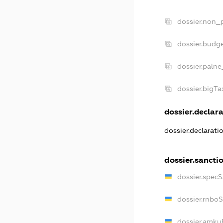
dossier.non_p
dossier.budg
dossier.palne
dossier.bigT
dossier.declara
dossier.declarat
dossier.sancti
dossier.spec
dossier.rnbo
dossier.amku