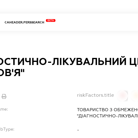
BETA
CAHEADER.PERSSEARCH
ОСТИЧНО-ЛІКУВАЛЬНИЙ Ц
ОВ'Я"
riskFactors.title
0
ame:
ТОВАРИСТВО З ОБМЕЖЕН
"ДІАГНОСТИЧНО-ЛІКУВАЛ
ubType:
-