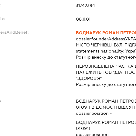
:
31742394
te:
08.11.01
dersAndBenef:
БОДНАРУК РОМАН ПЕТРО
dossier.founderAddress
УКРА
МІСТО ЧЕРНІВЦІ, ВУЛ. ПІД
statements.nationality:
Укра
Розмір внеску до статутног
НЕРОЗПОДІЛЕНА ЧАСТКА 
НАЛЕЖИТЬ ТОВ "ДІАГНОС
"ЗДОРОВ'Я"
Розмір внеску до статутног
:
БОДНАРУК РОМАН ПЕТРО
01.09.11
ВІДОМОСТІ ВІДСУТ
dossier.position -
БОДНАРУК РОМАН ПЕТРО
01.09.11
dossier.position -