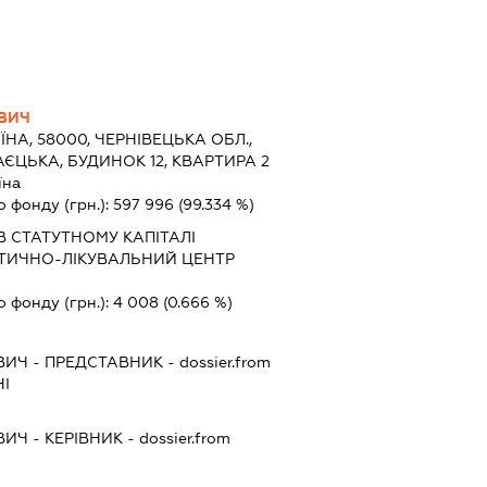
ВИЧ
ЇНА, 58000, ЧЕРНІВЕЦЬКА ОБЛ.,
ГАЄЦЬКА, БУДИНОК 12, КВАРТИРА 2
їна
о фонду (грн.):
597 996
(99.334 %)
В СТАТУТНОМУ КАПІТАЛІ
ТИЧНО-ЛІКУВАЛЬНИЙ ЦЕНТР
о фонду (грн.):
4 008
(0.666 %)
ВИЧ
-
ПРЕДСТАВНИК
- dossier.from
НІ
ВИЧ
-
КЕРІВНИК
- dossier.from