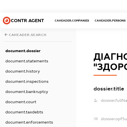
CONTR AGENT
CAHEADER.COMPANIES
CAHEADER.PERSONS
CAHEADER.SEARCH
document.dossier
ДІАГН
document.statements
"ЗДОР
document.history
document.inspections
dossier.title
document.bankruptcy
dossier.fullN
document.court
document.taxdebts
dossier.opfS
document.enforcements