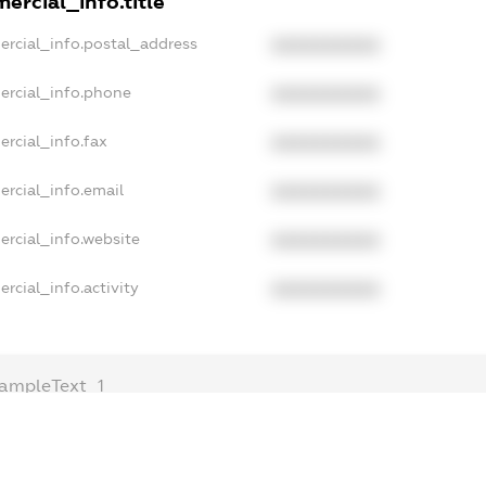
ercial_info.title
ercial_info.postal_address
XXXXXXXXXX
ercial_info.phone
XXXXXXXXXX
rcial_info.fax
XXXXXXXXXX
ercial_info.email
XXXXXXXXXX
ercial_info.website
XXXXXXXXXX
rcial_info.activity
XXXXXXXXXX
ampleText_1
xampleText_2
nonymousPerSearch2
DETAILS
FREEMIUM.REGISTER