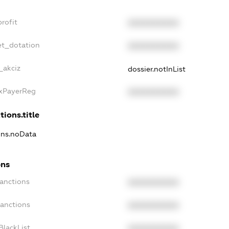
rofit
XXXXXXXXXX
et_dotation
XXXXXXXXXX
_akciz
dossier.notInList
axPayerReg
XXXXXXXXXX
tions.title
ions.noData
ons
Sanctions
XXXXXXXXXX
Sanctions
XXXXXXXXXX
BlackList
XXXXXXXXXX