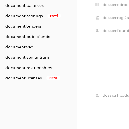
dossier.edrpo
document.balances
document.scorings
new!
dossier.regDa
document.tenders
dossier.foun
document.publicfunds
document.ved
document.semantrum
document.relationships
document.licenses
new!
dossier.heads