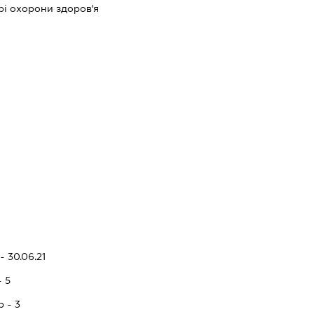
рі охорони здоров'я
- 30.06.21
- 5
p - 3