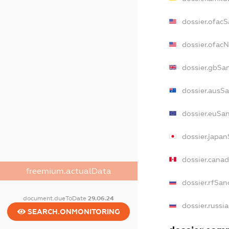
dossier.ofac
dossier.ofac
dossier.gbSa
dossier.ausS
dossier.euSa
dossier.japa
dossier.cana
freemium.actualData
dossier.rfSan
document.dueToDate
29.06.24
dossier.russi
SEARCH.ONMONITORING