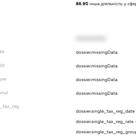
86.90
інша діяльність у сфе
XXXXXXXXXX
bt
dossier.missingData
ebt
dossier.missingData
ayer
dossier.missingData
nnul
dossier.missingData
e_tax_reg
dossier.single_tax_reg_date 
dossier.single_tax_reg_rate 
dossier.single_tax_reg_grou