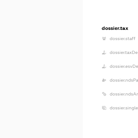
dossier.tax
dossier.staff
dossier.taxDe
dossier.esvD
dossier.ndsP
dossier.ndsA
dossier.singl