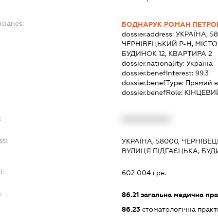
ciaries:
БОДНАРУК РОМАН ПЕТРО
dossier.address:
УКРАЇНА, 5
ЧЕРНІВЕЦЬКИЙ Р-Н, МІСТО 
БУДИНОК 12, КВАРТИРА 2
dossier.nationality:
Україна
dossier.benefInterest:
99.3
dossier.benefType:
Прямий в
dossier.benefRole:
КІНЦЕВИ
:
XXXXXXXXXX
ss:
УКРАЇНА, 58000, ЧЕРНІВЕЦ
ВУЛИЦЯ ПІДГАЄЦЬКА, БУДИ
l:
602 004 грн.
:
86.21
загальна медична пра
86.23
стоматологічна практ