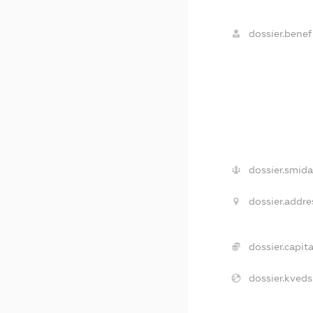
dossier.benefi
dossier.smida
dossier.addre
dossier.capita
dossier.kveds