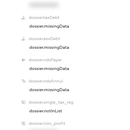
XXXXXXXXXX
dossier.taxDebt
dossier.missingData
dossier.esvDebt
dossier.missingData
dossier.ndsPayer
dossier.missingData
dossier.ndsAnnul
dossier.missingData
dossier.single_tax_reg
dossier.notInList
dossier.non_profit