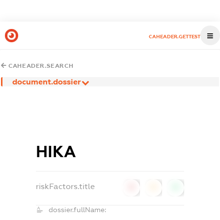
CAHEADER.GETTEST
CAHEADER.SEARCH
document.dossier
НІКА
riskFactors.title
0
0
0
dossier.fullName: