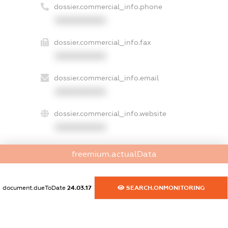
dossier.commercial_info.phone
XXXXXXXXXX
dossier.commercial_info.fax
XXXXXXXXXX
dossier.commercial_info.email
XXXXXXXXXX
dossier.commercial_info.website
XXXXXXXXXX
dossier.commercial_info.activity
freemium.actualData
XXXXXXXXXX
document.dueToDate
24.03.17
SEARCH.ONMONITORING
freemium.exampleText_1
freemium.exampleText_2
freemium.anonymousPerSearch2