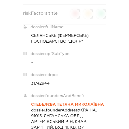
riskFactors.title
0
0
0
dossier.fullName:
СЕЛЯНСЬКЕ (ФЕРМЕРСЬКЕ)
ГОСПОДАРСТВО "ДОЛЯ"
dossier.opfSubType:
-
dossier.edrpo:
31742944
dossier.foundersAndBenef:
СТЕБЕЛЄВА ТЕТЯНА МИКОЛАЇВНА
dossier.founderAddress
УКРАЇНА,
91015, ЛУГАНСЬКА ОБЛ., ,
АРТЕМІВСЬКИЙ Р-Н, КВАР.
ЗАРІЧНИЙ, БУД. 11, КВ. 137