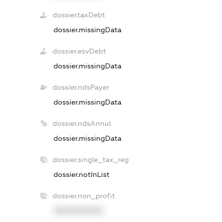
dossier.taxDebt
dossier.missingData
dossier.esvDebt
dossier.missingData
dossier.ndsPayer
dossier.missingData
dossier.ndsAnnul
dossier.missingData
dossier.single_tax_reg
dossier.notInList
dossier.non_profit
XXXXXXXXXX