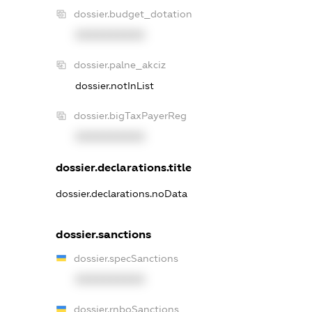
dossier.budget_dotation
XXXXXXXXXX
dossier.palne_akciz
dossier.notInList
dossier.bigTaxPayerReg
XXXXXXXXXX
dossier.declarations.title
dossier.declarations.noData
dossier.sanctions
dossier.specSanctions
XXXXXXXXXX
dossier.rnboSanctions