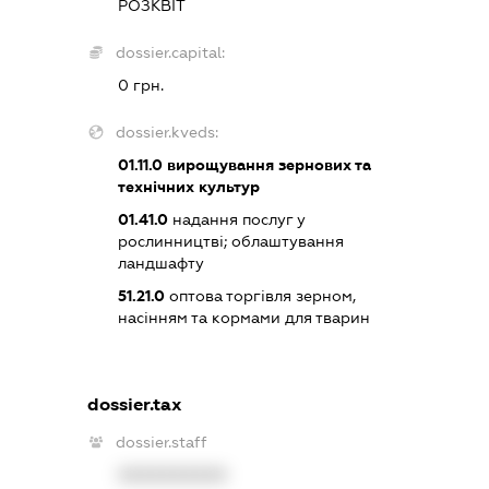
РОЗКВІТ
dossier.capital:
0 грн.
dossier.kveds:
01.11.0
вирощування зернових та
технічних культур
01.41.0
надання послуг у
рослинництві; облаштування
ландшафту
51.21.0
оптова торгівля зерном,
насінням та кормами для тварин
dossier.tax
dossier.staff
XXXXXXXXXX