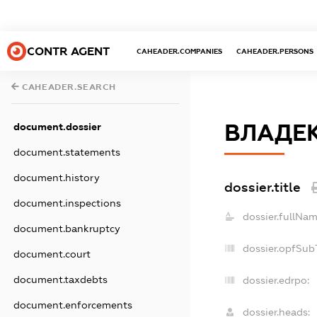
CONTR AGENT
CAHEADER.COMPANIES
CAHEADER.PERSONS
CAHEADER.SEARCH
ВЛАДЕ
document.dossier
document.statements
document.history
dossier.title
document.inspections
dossier.fullNam
document.bankruptcy
dossier.opfSub
document.court
document.taxdebts
dossier.edrpo:
document.enforcements
dossier.heads: