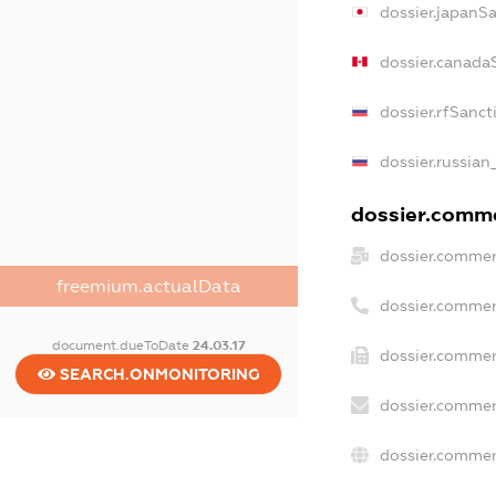
dossier.japanS
dossier.canada
dossier.rfSanct
dossier.russian
dossier.commer
dossier.commer
freemium.actualData
dossier.commer
document.dueToDate
24.03.17
dossier.commer
SEARCH.ONMONITORING
dossier.commer
dossier.commer