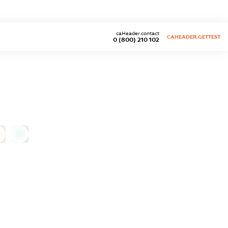
caHeader.contact
CAHEADER.GETTEST
0 (800) 210 102
0