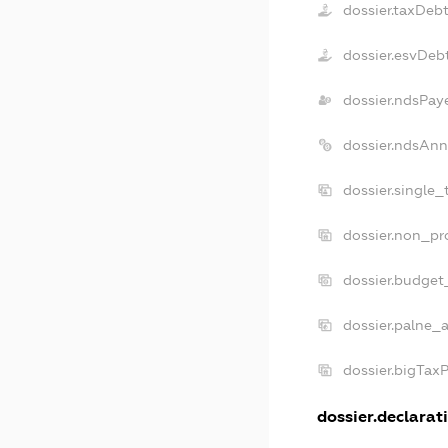
dossier.taxDeb
dossier.esvDeb
dossier.ndsPay
dossier.ndsAnn
dossier.single
dossier.non_pr
dossier.budget
dossier.palne_a
dossier.bigTax
dossier.declarati