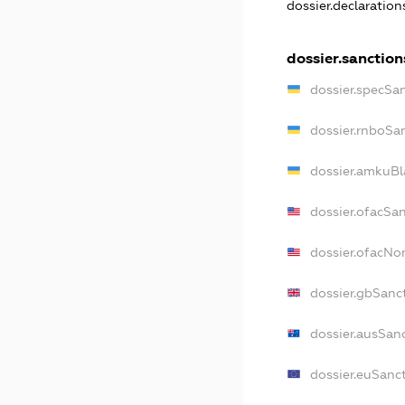
dossier.declaratio
dossier.sanction
dossier.specSa
dossier.rnboSa
dossier.amkuBl
dossier.ofacSa
dossier.ofacN
dossier.gbSanc
dossier.ausSan
dossier.euSanc