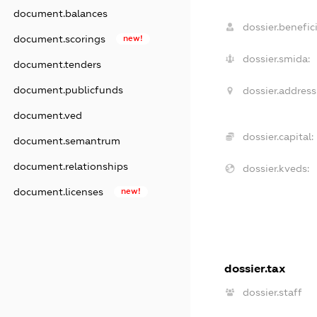
document.balances
dossier.benefici
document.scorings
new!
dossier.smida:
document.tenders
document.publicfunds
dossier.address
document.ved
dossier.capital:
document.semantrum
document.relationships
dossier.kveds:
document.licenses
new!
dossier.tax
dossier.staff