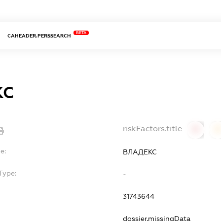
BETA
CAHEADER.PERSSEARCH
КС
riskFactors.title
0
0
e:
ВЛАДЕКС
Type:
-
31743644
dossier.missingData