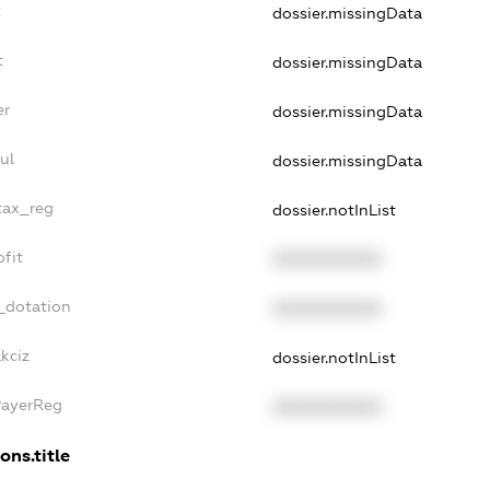
t
dossier.missingData
t
dossier.missingData
er
dossier.missingData
ul
dossier.missingData
_tax_reg
dossier.notInList
ofit
XXXXXXXXXX
_dotation
XXXXXXXXXX
kciz
dossier.notInList
PayerReg
XXXXXXXXXX
ons.title