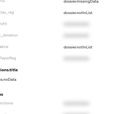
nul
dossier.missingData
_tax_reg
dossier.notInList
ofit
XXXXXXXXXX
t_dotation
XXXXXXXXXX
akciz
dossier.notInList
xPayerReg
XXXXXXXXXX
ions.title
ons.noData
ns
anctions
XXXXXXXXXX