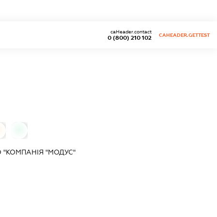
caHeader.contact
CAHEADER.GETTEST
0 (800) 210 102
0
 "КОМПАНІЯ "МОДУС"