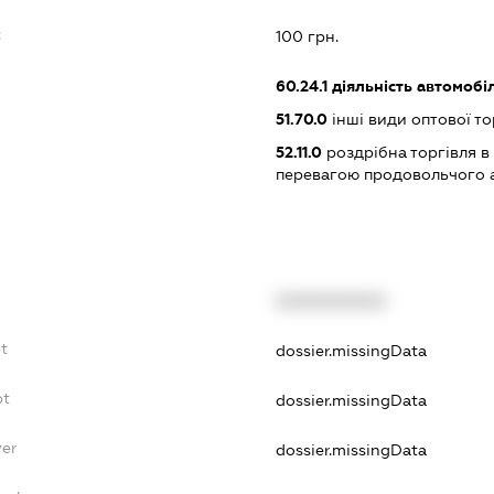
:
100 грн.
60.24.1
діяльність автомобі
51.70.0
інші види оптової то
52.11.0
роздрібна торгівля в
перевагою продовольчого 
XXXXXXXXXX
bt
dossier.missingData
bt
dossier.missingData
yer
dossier.missingData