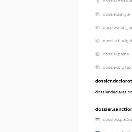
dossier.ndsAn
dossier.single
dossier.non_pr
dossier.budge
dossier.palne_
dossier.bigTa
dossier.declarat
dossier.declarati
dossier.sanctio
dossier.specS