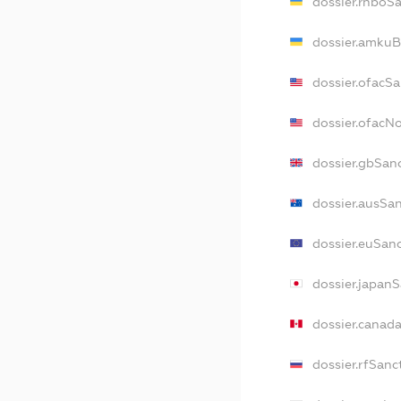
dossier.rnboS
dossier.amkuB
dossier.ofacS
dossier.ofac
dossier.gbSan
dossier.ausSa
dossier.euSan
dossier.japan
dossier.canad
dossier.rfSanc