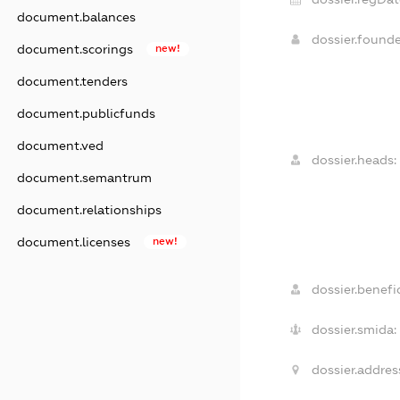
document.balances
dossier.found
document.scorings
new!
document.tenders
document.publicfunds
document.ved
dossier.heads:
document.semantrum
document.relationships
document.licenses
new!
dossier.benefic
dossier.smida:
dossier.addres