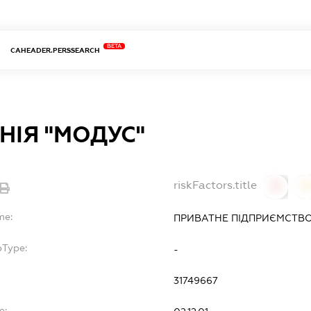
BETA
CAHEADER.PERSSEARCH
НІЯ "МОДУС"
riskFactors.title
0
0
me:
ПРИВАТНЕ ПІДПРИЄМСТВО
bType:
-
31749667
e: