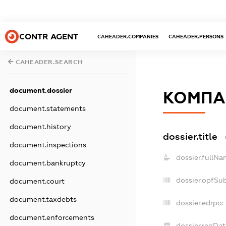
CONTR AGENT
CAHEADER.COMPANIES
CAHEADER.PERSONS
CAHEADER.SEARCH
document.dossier
КОМПА
document.statements
document.history
dossier.title
document.inspections
dossier.fullNa
document.bankruptcy
dossier.opfSu
document.court
document.taxdebts
dossier.edrpo:
document.enforcements
dossier.regDat