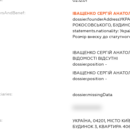
02.12.01
ersAndBenef:
ІВАЩЕНКО СЕРГІЙ АНАТО
dossier.founderAddress
УКРА
РОКОСОВСЬКОГО, БУДИНОК
statements.nationality:
Укра
Розмір внеску до статутног
ІВАЩЕНКО СЕРГІЙ АНАТО
ВІДОМОСТІ ВІДСУТНІ
dossier.position -
ІВАЩЕНКО СЕРГІЙ АНАТО
dossier.position -
iaries:
dossier.missingData
XXXXXXXXXX
s:
УКРАЇНА, 04201, МІСТО К
БУДИНОК 3, КВАРТИРА 40