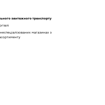
льного вантажного транспорту
ргівлі
 неспеціалізованих магазинах з
асортименту