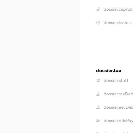
dossier.capital
dossier.kveds:
dossier.tax
dossier.staff
dossier.taxDe
dossier.esvDe
dossier.ndsPa