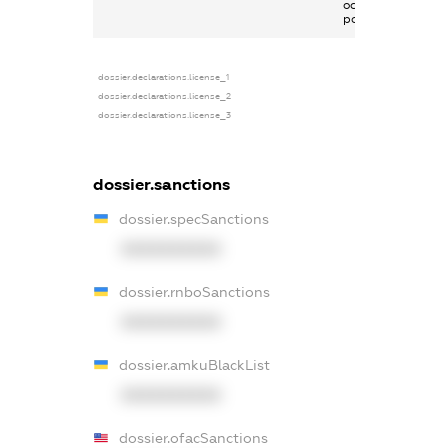
основним місцем
роботи
dossier.declarations.license_1
dossier.declarations.license_2
dossier.declarations.license_3
dossier.sanctions
dossier.specSanctions
XXXXXXXXXX
dossier.rnboSanctions
XXXXXXXXXX
dossier.amkuBlackList
XXXXXXXXXX
dossier.ofacSanctions