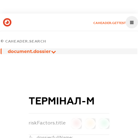
CAHEADER.GETTEST
CAHEADER.SEARCH
document.dossier
ТЕРМІНАЛ-М
riskFactors.title
0
0
0
dossier.fullName: