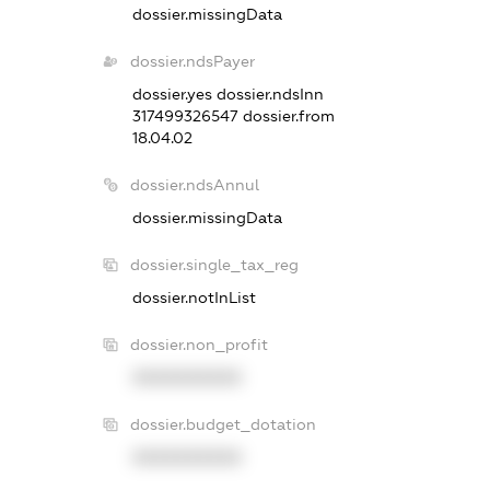
dossier.missingData
dossier.ndsPayer
dossier.yes
dossier.ndsInn
317499326547
dossier.from
18.04.02
dossier.ndsAnnul
dossier.missingData
dossier.single_tax_reg
dossier.notInList
dossier.non_profit
XXXXXXXXXX
dossier.budget_dotation
XXXXXXXXXX