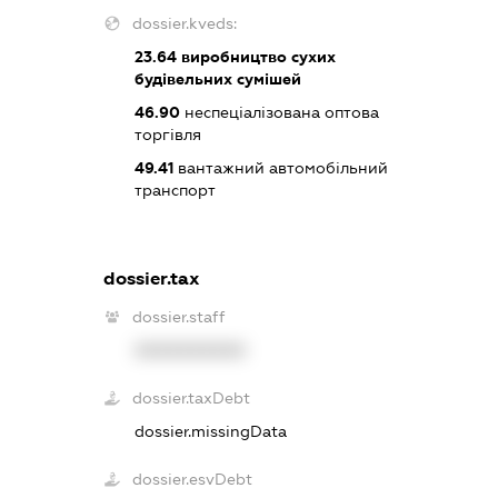
dossier.kveds:
23.64
виробництво сухих
будівельних сумішей
46.90
неспеціалізована оптова
торгівля
49.41
вантажний автомобільний
транспорт
dossier.tax
dossier.staff
XXXXXXXXXX
dossier.taxDebt
dossier.missingData
dossier.esvDebt