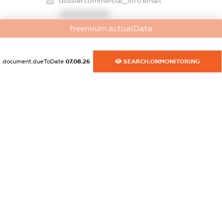
dossier.commercial_info.email
XXXXXXXXXX
freemium.actualData
dossier.commercial_info.website
XXXXXXXXXX
document.dueToDate
07.08.26
SEARCH.ONMONITORING
dossier.commercial_info.activity
XXXXXXXXXX
freemium.exampleText_1
freemium.exampleText_2
freemium.anonymousPerSearch2
FREEMIUM.DETAILS
FREEMIUM.REGISTER