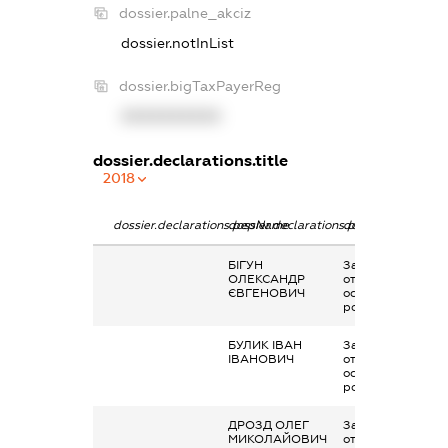
dossier.palne_akciz
dossier.notInList
dossier.bigTaxPayerReg
XXXXXXXXXX
dossier.declarations.title
2018
dossier.declarations.pepName
dossier.declarations.personName
dossier.declarati
БІГУН
Заробітна плата
ОЛЕКСАНДР
отримана за
ЄВГЕНОВИЧ
основним місцем
роботи
БУЛИК ІВАН
Заробітна плата
ІВАНОВИЧ
отримана за
основним місцем
роботи
ДРОЗД ОЛЕГ
Заробітна плата
МИКОЛАЙОВИЧ
отримана за