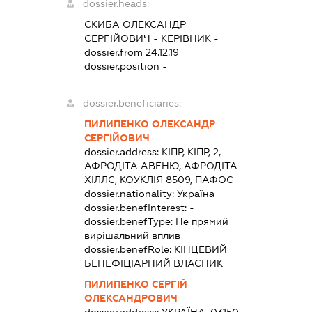
dossier.heads:
СКИБА ОЛЕКСАНДР
СЕРГІЙОВИЧ
-
КЕРІВНИК
-
dossier.from 24.12.19
dossier.position -
dossier.beneficiaries:
ПИЛИПЕНКО ОЛЕКСАНДР
СЕРГІЙОВИЧ
dossier.address:
КІПР, КІПР, 2,
АФРОДІТА АВЕНЮ, АФРОДІТА
ХІЛЛС, КОУКЛІЯ 8509, ПАФОС
dossier.nationality:
Україна
dossier.benefInterest:
-
dossier.benefType:
Не прямий
вирішальний вплив
dossier.benefRole:
КІНЦЕВИЙ
БЕНЕФІЦІАРНИЙ ВЛАСНИК
ПИЛИПЕНКО СЕРГІЙ
ОЛЕКСАНДРОВИЧ