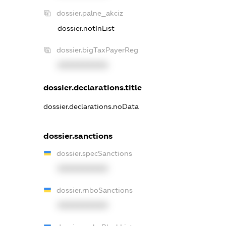
dossier.palne_akciz
dossier.notInList
dossier.bigTaxPayerReg
XXXXXXXXXX
dossier.declarations.title
dossier.declarations.noData
dossier.sanctions
dossier.specSanctions
XXXXXXXXXX
dossier.rnboSanctions
XXXXXXXXXX