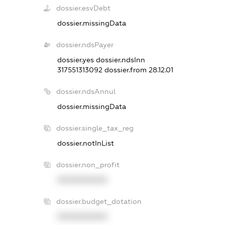
dossier.esvDebt
dossier.missingData
dossier.ndsPayer
dossier.yes
dossier.ndsInn
317551313092
dossier.from 28.12.01
dossier.ndsAnnul
dossier.missingData
dossier.single_tax_reg
dossier.notInList
dossier.non_profit
XXXXXXXXXX
dossier.budget_dotation
XXXXXXXXXX