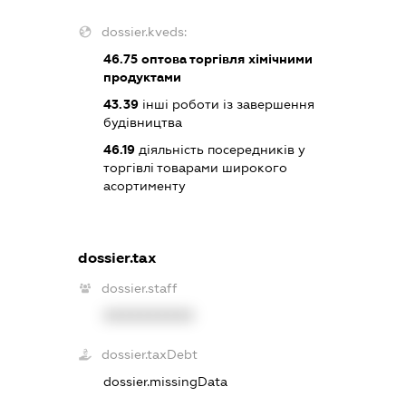
dossier.kveds:
46.75
оптова торгівля хімічними
продуктами
43.39
інші роботи із завершення
будівництва
46.19
діяльність посередників у
торгівлі товарами широкого
асортименту
dossier.tax
dossier.staff
XXXXXXXXXX
dossier.taxDebt
dossier.missingData