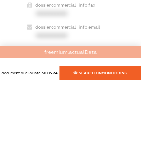
dossier.commercial_info.fax
XXXXXXXXXX
dossier.commercial_info.email
XXXXXXXXXX
dossier.commercial_info.website
freemium.actualData
XXXXXXXXXX
dossier.commercial_info.activity
document.dueToDate
30.05.24
SEARCH.ONMONITORING
XXXXXXXXXX
freemium.exampleText_1
freemium.exampleText_2
freemium.anonymousPerSearch2
FREEMIUM.DETAILS
FREEMIUM.REGISTER