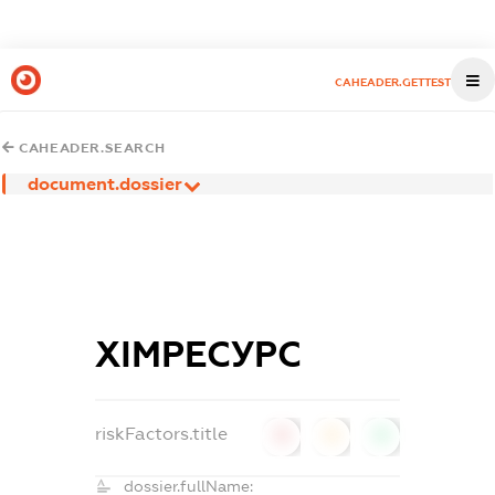
CAHEADER.GETTEST
CAHEADER.SEARCH
document.dossier
ХІМРЕСУРС
riskFactors.title
0
0
0
dossier.fullName: