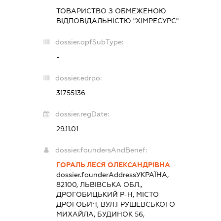
ТОВАРИСТВО З ОБМЕЖЕНОЮ
ВІДПОВІДАЛЬНІСТЮ "ХІМРЕСУРС"
dossier.opfSubType:
-
dossier.edrpo:
31755136
dossier.regDate:
29.11.01
dossier.foundersAndBenef:
ГОРАЛЬ ЛЕСЯ ОЛЕКСАНДРІВНА
dossier.founderAddress
УКРАЇНА,
82100, ЛЬВІВСЬКА ОБЛ.,
ДРОГОБИЦЬКИЙ Р-Н, МІСТО
ДРОГОБИЧ, ВУЛ.ГРУШЕВСЬКОГО
МИХАЙЛА, БУДИНОК 56,