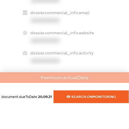
XXXXXXXXXX
dossier.commercial_info.email
XXXXXXXXXX
dossier.commercial_info.website
XXXXXXXXXX
dossier.commercial_info.activity
XXXXXXXXXX
freemium.actualData
freemium.exampleText_1
freemium.exampleText_2
freemium.anonymousPerSearch2
document.dueToDate
20.09.21
SEARCH.ONMONITORING
FREEMIUM.DETAILS
FREEMIUM.REGISTER