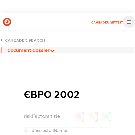
CAHEADER.GETTEST
CAHEADER.SEARCH
document.dossier
ЄВРО 2002
riskFactors.title
0
0
0
dossier.fullName: