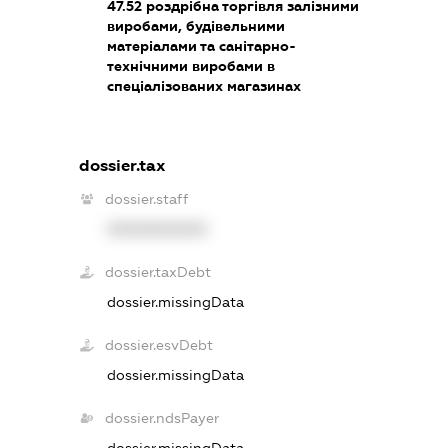
47.52
роздрібна торгівля залізними
виробами, будівельними
матеріалами та санітарно-
технічними виробами в
спеціалізованих магазинах
dossier.tax
dossier.staff
XXXXXXXXXX
dossier.taxDebt
dossier.missingData
dossier.esvDebt
dossier.missingData
dossier.ndsPayer