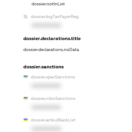
dossier.notInList
dossier.bigTaxPayerReg
XXXXXXXXXX
dossier.declarations.title
dossier.declarations.noData
dossier.sanctions
dossier.specSanctions
XXXXXXXXXX
dossier.rnboSanctions
XXXXXXXXXX
dossier.amkuBlackList
XXXXXXXXXX