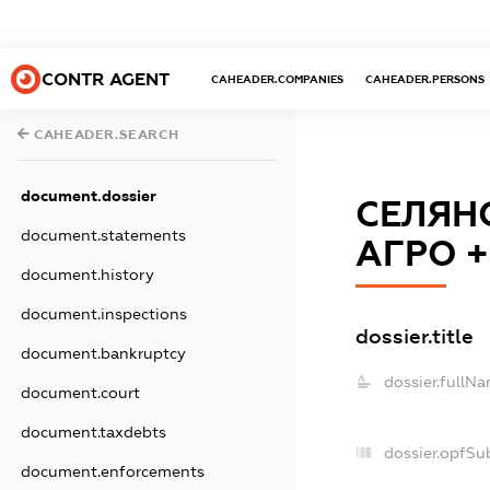
CONTR AGENT
CAHEADER.COMPANIES
CAHEADER.PERSONS
CAHEADER.SEARCH
document.dossier
СЕЛЯН
document.statements
АГРО +
document.history
document.inspections
dossier.title
document.bankruptcy
dossier.fullNa
document.court
document.taxdebts
dossier.opfSu
document.enforcements