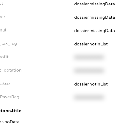
bt
dossier.missingData
yer
dossier.missingData
nul
dossier.missingData
e_tax_reg
dossier.notInList
rofit
XXXXXXXXXX
t_dotation
XXXXXXXXXX
_akciz
dossier.notInList
xPayerReg
XXXXXXXXXX
ions.title
ons.noData