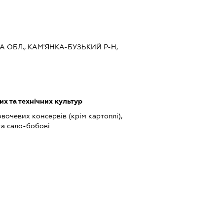
А ОБЛ., КАМ'ЯНКА-БУЗЬКИЙ Р-Н,
х та технічних культур
очевих консервів (крім картоплі),
та сало-бобові