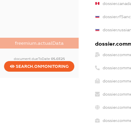
dossier.canad
dossier.rfSanc
dossier.russia
freemium.actualData
dossier.comme
dossier.comme
document.dueToDate
05.07.25
SEARCH.ONMONITORING
dossier.comme
dossier.comme
dossier.comme
dossier.comme
dossier.commer