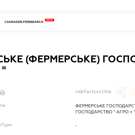
BETA
CAHEADER.PERSSEARCH
СЬКЕ (ФЕРМЕРСЬКЕ) ГОСП
 "
riskFactors.title
0
me:
ФЕРМЕРСЬКЕ ГОСПОДАРСТ
ГОСПОДАРСТВО " АГРО + 
bType:
-