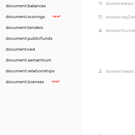
dossier.edrpo:
document.balances
document.scorings
new!
dossier.regDat
document.tenders
dossier.foun
document.publicfunds
document.ved
document.semantrum
document.relationships
dossier.heads:
document.licenses
new!