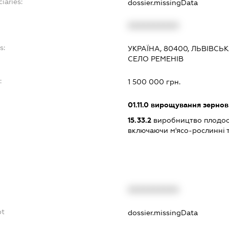
iaries:
dossier.missingData
XXXXXXXXXX
s:
УКРАЇНА, 80400, ЛЬВІВСЬК
СЕЛО РЕМЕНІВ
:
1 500 000 грн.
01.11.0
вирощування зернови
15.33.2
виробництво плодоов
включаючи м'ясо-рослинні 
XXXXXXXXXX
bt
dossier.missingData