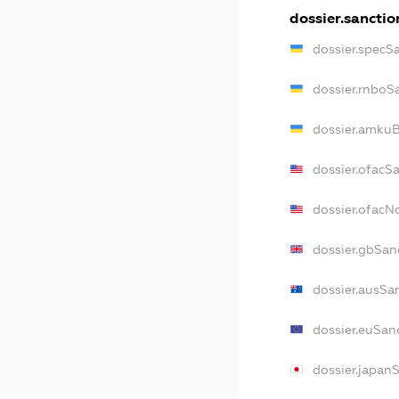
dossier.sanctio
dossier.specS
dossier.rnboS
dossier.amkuB
dossier.ofacS
dossier.ofac
dossier.gbSan
dossier.ausSa
dossier.euSan
dossier.japan