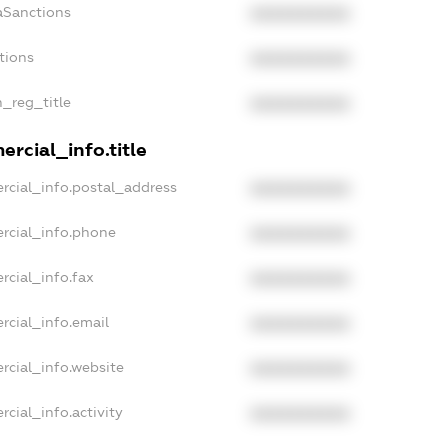
aSanctions
XXXXXXXXXX
tions
XXXXXXXXXX
n_reg_title
XXXXXXXXXX
rcial_info.title
rcial_info.postal_address
XXXXXXXXXX
rcial_info.phone
XXXXXXXXXX
rcial_info.fax
XXXXXXXXXX
rcial_info.email
XXXXXXXXXX
rcial_info.website
XXXXXXXXXX
cial_info.activity
XXXXXXXXXX