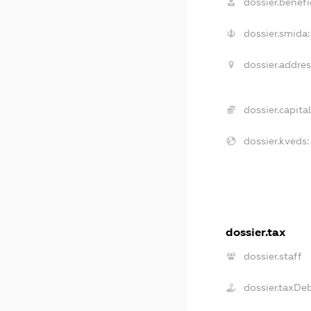
dossier.benefic
dossier.smida:
dossier.addres
dossier.capital
dossier.kveds:
dossier.tax
dossier.staff
dossier.taxDe