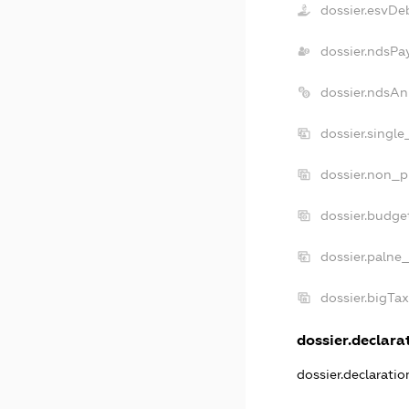
dossier.esvDe
dossier.ndsPa
dossier.ndsAn
dossier.singl
dossier.non_p
dossier.budge
dossier.palne
dossier.bigTa
dossier.declarat
dossier.declarati