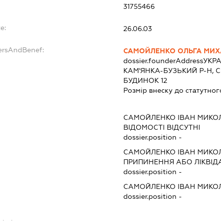
31755466
e:
26.06.03
dersAndBenef:
САМОЙЛЕНКО ОЛЬГА МИХ
dossier.founderAddress
УКРА
КАМ'ЯНКА-БУЗЬКИЙ Р-Н, С
БУДИНОК 12
Розмір внеску до статутног
САМОЙЛЕНКО ІВАН МИК
ВІДОМОСТІ ВІДСУТНІ
dossier.position -
САМОЙЛЕНКО ІВАН МИК
ПРИПИНЕННЯ АБО ЛІКВІД
dossier.position -
САМОЙЛЕНКО ІВАН МИК
dossier.position -