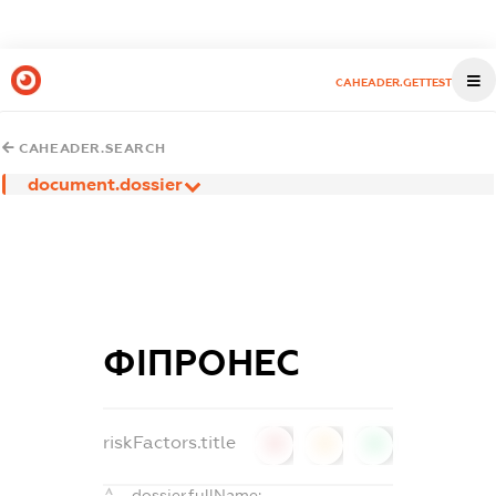
CAHEADER.GETTEST
CAHEADER.SEARCH
document.dossier
ФІПРОНЕС
riskFactors.title
0
0
0
dossier.fullName: