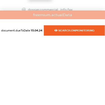
dossier.commercial_info.fax
freemium.actualData
XXXXXXXXXX
dossier.commercial_info.email
document.dueToDate
13.04.24
SEARCH.ONMONITORING
XXXXXXXXXX
dossier.commercial_info.website
XXXXXXXXXX
dossier.commercial_info.activity
XXXXXXXXXX
freemium.exampleText_1
freemium.exampleText_2
freemium.anonymousPerSearch2
FREEMIUM.DETAILS