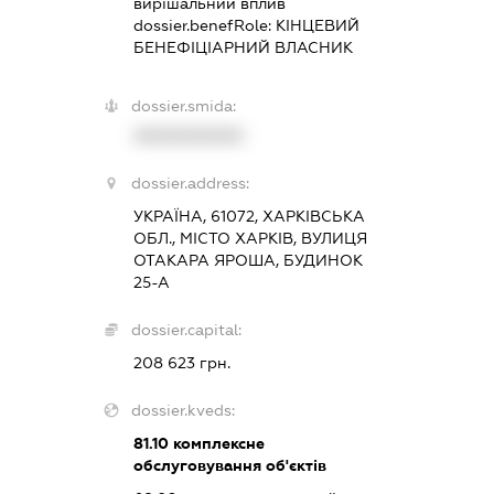
вирішальний вплив
dossier.benefRole:
КІНЦЕВИЙ
БЕНЕФІЦІАРНИЙ ВЛАСНИК
dossier.smida:
XXXXXXXXXX
dossier.address:
УКРАЇНА, 61072, ХАРКІВСЬКА
ОБЛ., МІСТО ХАРКІВ, ВУЛИЦЯ
ОТАКАРА ЯРОША, БУДИНОК
25-А
dossier.capital:
208 623 грн.
dossier.kveds:
81.10
комплексне
обслуговування об'єктів