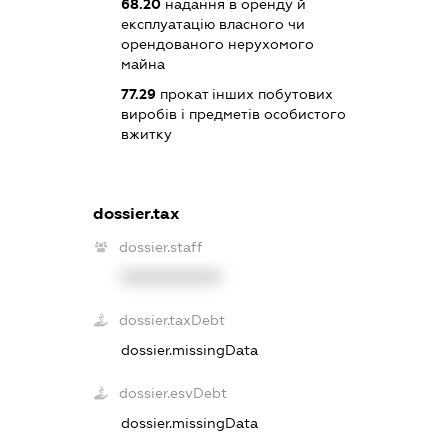
68.20
надання в оренду й
експлуатацію власного чи
орендованого нерухомого
майна
77.29
прокат інших побутових
виробів і предметів особистого
вжитку
dossier.tax
dossier.staff
XXXXXXXXXX
dossier.taxDebt
dossier.missingData
dossier.esvDebt
dossier.missingData