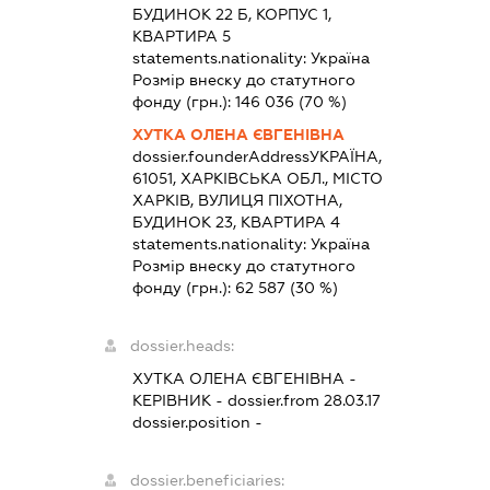
БУДИНОК 22 Б, КОРПУС 1,
КВАРТИРА 5
statements.nationality:
Україна
Розмір внеску до статутного
фонду (грн.):
146 036
(70 %)
ХУТКА ОЛЕНА ЄВГЕНІВНА
dossier.founderAddress
УКРАЇНА,
61051, ХАРКІВСЬКА ОБЛ., МІСТО
ХАРКІВ, ВУЛИЦЯ ПІХОТНА,
БУДИНОК 23, КВАРТИРА 4
statements.nationality:
Україна
Розмір внеску до статутного
фонду (грн.):
62 587
(30 %)
dossier.heads:
ХУТКА ОЛЕНА ЄВГЕНІВНА
-
КЕРІВНИК
- dossier.from 28.03.17
dossier.position -
dossier.beneficiaries: