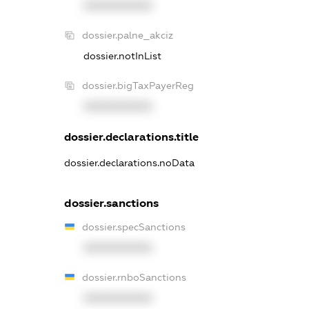
XXXXXXXXXX
dossier.palne_akciz
dossier.notInList
dossier.bigTaxPayerReg
XXXXXXXXXX
dossier.declarations.title
dossier.declarations.noData
dossier.sanctions
dossier.specSanctions
XXXXXXXXXX
dossier.rnboSanctions
XXXXXXXXXX