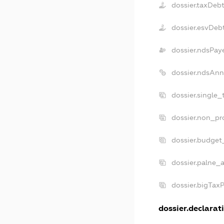
dossier.taxDeb
dossier.esvDeb
dossier.ndsPay
dossier.ndsAnn
dossier.single
dossier.non_pr
dossier.budget
dossier.palne_a
dossier.bigTax
dossier.declarati