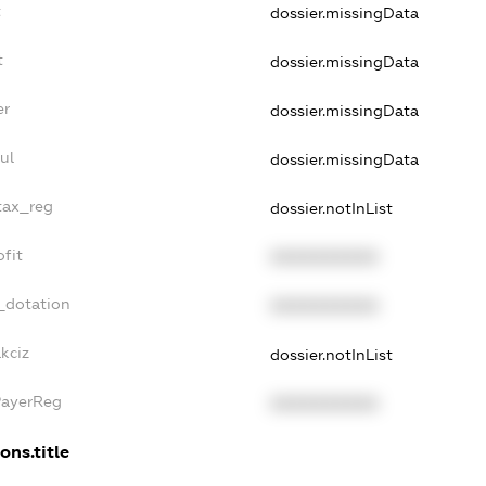
t
dossier.missingData
t
dossier.missingData
er
dossier.missingData
ul
dossier.missingData
_tax_reg
dossier.notInList
ofit
XXXXXXXXXX
_dotation
XXXXXXXXXX
kciz
dossier.notInList
PayerReg
XXXXXXXXXX
ons.title