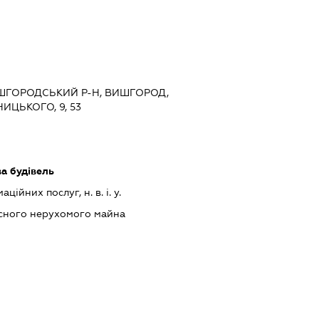
ВИШГОРОДСЬКИЙ Р-Н, ВИШГОРОД,
ЦЬКОГО, 9, 53
ва будівель
ійних послуг, н. в. і. у.
асного нерухомого майна