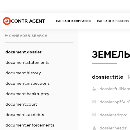
CONTR AGENT
CAHEADER.COMPANIES
CAHEADER.PERSONS
CAHEADER.SEARCH
ЗЕМЕЛЬ
document.dossier
document.statements
document.history
dossier.title
document.inspections
dossier.fullNam
document.bankruptcy
dossier.opfSub
document.court
document.taxdebts
dossier.edrpo:
document.enforcements
dossier.heads: