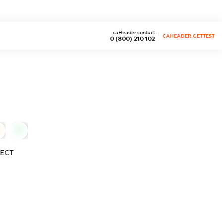
caHeader.contact
CAHEADER.GETTEST
0 (800) 210 102
0
ВЕСТ