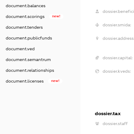
document.balances
dossier.benefici
document.scorings
new!
dossier.smida:
document.tenders
document.publicfunds
dossier.address
document.ved
dossier.capital:
document.semantrum
document.relationships
dossier.kveds:
document.licenses
new!
dossier.tax
dossier.staff