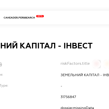
BETA
CAHEADER.PERSSEARCH
НИЙ КАПІТАЛ - ІНВЕСТ
riskFactors.title
0
0
e:
ЗЕМЕЛЬНИЙ КАПІТАЛ - ІН
Type:
-
31756847
dossier.missingData