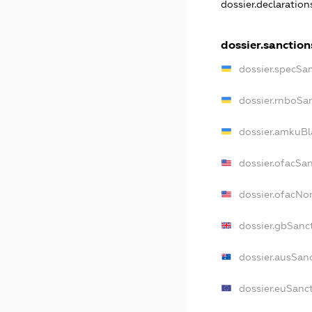
dossier.declaratio
dossier.sanction
dossier.specSa
dossier.rnboSa
dossier.amkuBl
dossier.ofacSa
dossier.ofacN
dossier.gbSanc
dossier.ausSan
dossier.euSanc