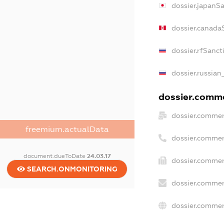
dossier.japanS
dossier.canada
dossier.rfSanct
dossier.russian
dossier.commer
dossier.commer
freemium.actualData
dossier.commer
document.dueToDate
24.03.17
dossier.commer
SEARCH.ONMONITORING
dossier.commer
dossier.commer