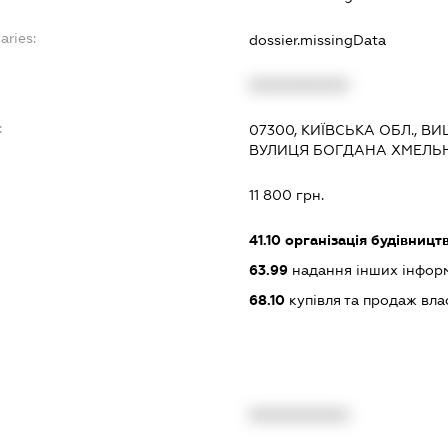
aries:
dossier.missingData
XXXXXXXXXX
:
07300, КИЇВСЬКА ОБЛ., 
ВУЛИЦЯ БОГДАНА ХМЕЛЬНИ
11 800 грн.
41.10
організація будівницт
63.99
надання інших інформац
68.10
купівля та продаж вл
XXXXXXXXXX