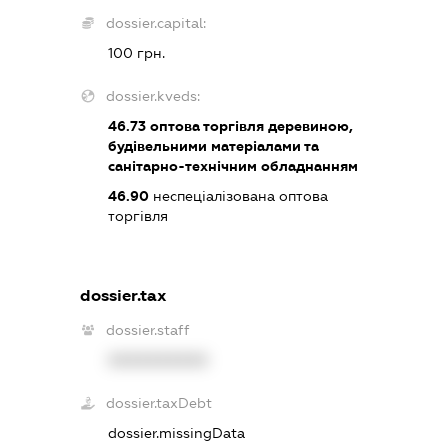
dossier.capital:
100 грн.
dossier.kveds:
46.73
оптова торгівля деревиною,
будівельними матеріалами та
санітарно-технічним обладнанням
46.90
неспеціалізована оптова
торгівля
dossier.tax
dossier.staff
XXXXXXXXXX
dossier.taxDebt
dossier.missingData