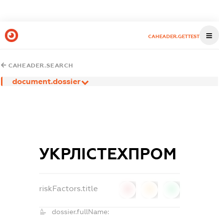
CAHEADER.GETTEST
CAHEADER.SEARCH
document.dossier
УКРЛІСТЕХПРОМ
riskFactors.title
0
0
0
dossier.fullName: