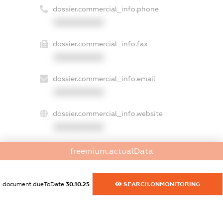
dossier.commercial_info.phone
XXXXXXXXXX
dossier.commercial_info.fax
XXXXXXXXXX
dossier.commercial_info.email
XXXXXXXXXX
dossier.commercial_info.website
XXXXXXXXXX
dossier.commercial_info.activity
freemium.actualData
XXXXXXXXXX
document.dueToDate
30.10.25
SEARCH.ONMONITORING
freemium.exampleText_1
freemium.exampleText_2
freemium.anonymousPerSearch2