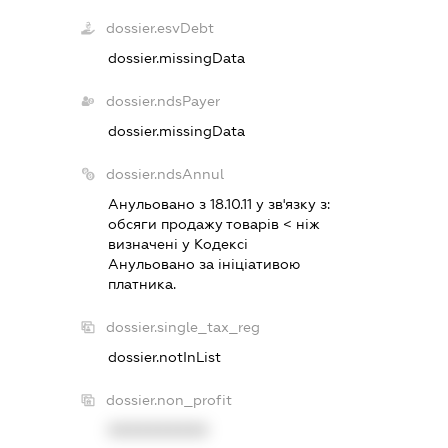
dossier.esvDebt
dossier.missingData
dossier.ndsPayer
dossier.missingData
dossier.ndsAnnul
Анульовано з 18.10.11 у зв'язку з:
обсяги продажу товарiв < нiж
визначенi у Кодексi
Анульовано за iнiцiативою
платника.
dossier.single_tax_reg
dossier.notInList
dossier.non_profit
XXXXXXXXXX