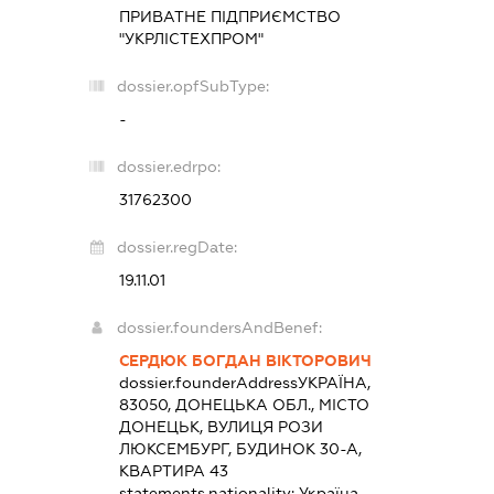
ПРИВАТНЕ ПІДПРИЄМСТВО
"УКРЛІСТЕХПРОМ"
dossier.opfSubType:
-
dossier.edrpo:
31762300
dossier.regDate:
19.11.01
dossier.foundersAndBenef:
СЕРДЮК БОГДАН ВІКТОРОВИЧ
dossier.founderAddress
УКРАЇНА,
83050, ДОНЕЦЬКА ОБЛ., МІСТО
ДОНЕЦЬК, ВУЛИЦЯ РОЗИ
ЛЮКСЕМБУРГ, БУДИНОК 30-А,
КВАРТИРА 43
statements.nationality:
Україна