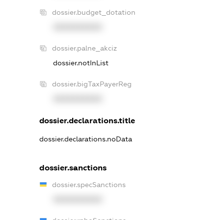
dossier.budget_dotation
XXXXXXXXXX
dossier.palne_akciz
dossier.notInList
dossier.bigTaxPayerReg
XXXXXXXXXX
dossier.declarations.title
dossier.declarations.noData
dossier.sanctions
dossier.specSanctions
XXXXXXXXXX