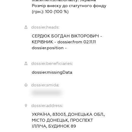
Розмір внеску до статутного фонду
(грн.):
100
(100 %)
dossier.heads:
СЕРДЮК БОГДАН ВІКТОРОВИЧ
-
КЕРІВНИК
- dossier.from 02.11.11
dossier.position -
dossier.beneficiaries:
dossier.missingData
dossier.smida:
XXXXXXXXXX
dossier.address:
УКРАЇНА, 83003, ДОНЕЦЬКА ОБЛ.,
МІСТО ДОНЕЦЬК, ПРОСПЕКТ
ІЛЛІЧА, БУДИНОК 89