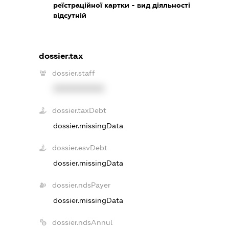
реїстраційної картки - вид діяльності
відсутній
dossier.tax
dossier.staff
XXXXXXXXXX
dossier.taxDebt
dossier.missingData
dossier.esvDebt
dossier.missingData
dossier.ndsPayer
dossier.missingData
dossier.ndsAnnul