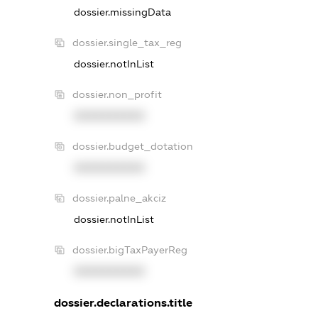
dossier.missingData
dossier.single_tax_reg
dossier.notInList
dossier.non_profit
XXXXXXXXXX
dossier.budget_dotation
XXXXXXXXXX
dossier.palne_akciz
dossier.notInList
dossier.bigTaxPayerReg
XXXXXXXXXX
dossier.declarations.title