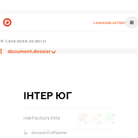
CAHEADER.GETTEST
CAHEADER.SEARCH
document.dossier
ІНТЕР ЮГ
riskFactors.title
0
0
0
dossier.fullName: