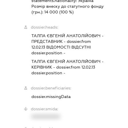
statements.nationality:
Україна
Розмір внеску до статутного фонду
(грн.):
14 000
(100 %)
dossier.heads:
ТАЛПА ЄВГЕНІЙ АНАТОЛІЙОВИЧ
-
ПРЕДСТАВНИК
- dossier.from
12.02.13
ВІДОМОСТІ ВІДСУТНІ
dossier.position -
ТАЛПА ЄВГЕНІЙ АНАТОЛІЙОВИЧ
-
КЕРІВНИК
- dossier.from 12.02.13
dossier.position -
dossier.beneficiaries:
dossier.missingData
dossier.smida:
XXXXXXXXXX