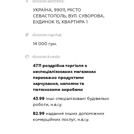
dossier.address:
УКРАЇНА, 99011, МІСТО
СЕВАСТОПОЛЬ, ВУЛ. СУВОРОВА,
БУДИНОК 15, КВАРТИРА 1
dossier.capital:
14 000 грн.
dossier.kveds:
47.11
роздрібна торгівля в
неспеціалізованих магазинах
переважно продуктами
харчування, напоями та
тютюновими виробами
43.99
інші спеціалізовані будівельні
роботи, н.в.і.у.
82.99
надання інших допоміжних
комерційних послуг, н.в.і.у.