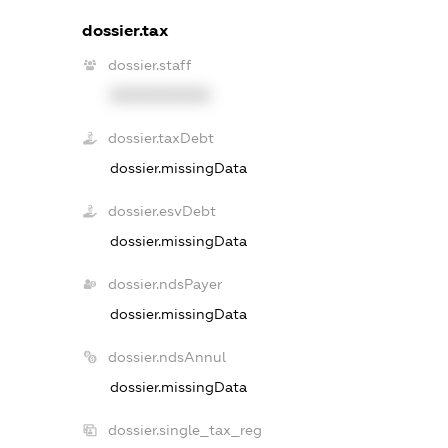
dossier.tax
dossier.staff
XXXXXXXXXX
dossier.taxDebt
dossier.missingData
dossier.esvDebt
dossier.missingData
dossier.ndsPayer
dossier.missingData
dossier.ndsAnnul
dossier.missingData
dossier.single_tax_reg