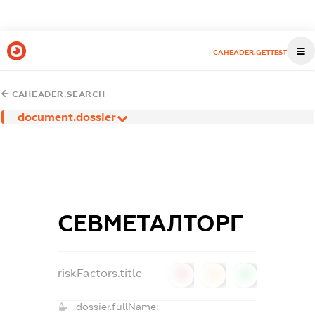
CAHEADER.GETTEST
CAHEADER.SEARCH
document.dossier
СЕВМЕТАЛТОРГ
riskFactors.title
0
0
0
dossier.fullName: