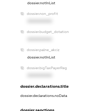
dossier.notInList
dossier.non_profit
XXXXXXXXXX
dossier.budget_dotation
XXXXXXXXXX
dossier.palne_akciz
dossier.notInList
dossier.bigTaxPayerReg
XXXXXXXXXX
dossier.declarations.title
dossier.declarations.noData
dossier.sanctions