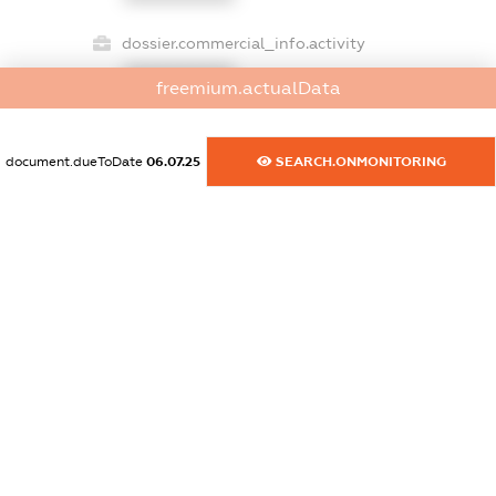
dossier.commercial_info.activity
XXXXXXXXXX
freemium.actualData
document.dueToDate
06.07.25
SEARCH.ONMONITORING
freemium.exampleText_1
freemium.exampleText_2
freemium.anonymousPerSearch2
FREEMIUM.DETAILS
FREEMIUM.REGISTER