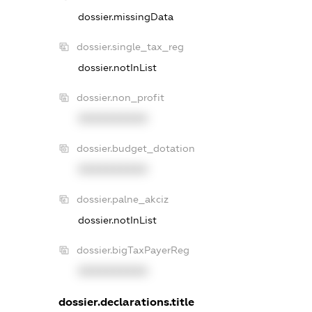
dossier.missingData
dossier.single_tax_reg
dossier.notInList
dossier.non_profit
XXXXXXXXXX
dossier.budget_dotation
XXXXXXXXXX
dossier.palne_akciz
dossier.notInList
dossier.bigTaxPayerReg
XXXXXXXXXX
dossier.declarations.title