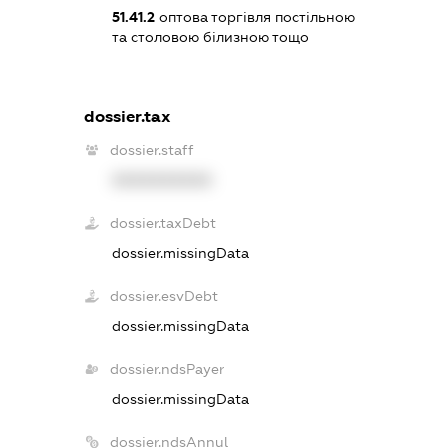
51.41.2
оптова торгівля постільною
та столовою білизною тощо
dossier.tax
dossier.staff
XXXXXXXXXX
dossier.taxDebt
dossier.missingData
dossier.esvDebt
dossier.missingData
dossier.ndsPayer
dossier.missingData
dossier.ndsAnnul