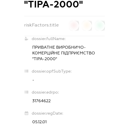
"ТІРА-2000"
riskFactors.title
0
0
0
dossier.fullName:
ПРИВАТНЕ ВИРОБНИЧО-
КОМЕРЦІЙНЕ ПІДПРИЄМСТВО
"ТІРА-2000"
dossier.opfSubType:
-
dossier.edrpo:
31764622
dossier.regDate:
05.12.01